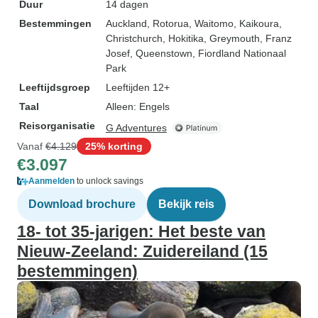
Duur
14 dagen
Bestemmingen
Auckland
, Rotorua
, Waitomo
, Kaikoura
,
Christchurch
, Hokitika
, Greymouth
, Franz
Josef
, Queenstown
, Fiordland Nationaal
Park
Leeftijdsgroep
Leeftijden 12+
Taal
Alleen: Engels
Reisorganisatie
G Adventures
Vanaf
€4.129
25% korting
€3.097
Aanmelden
to unlock savings
Download brochure
Bekijk reis
18- tot 35-jarigen: Het beste van
Nieuw-Zeeland: Zuidereiland (15
bestemmingen)