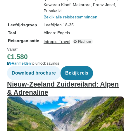
Kawarau Kloof
, Makarora
, Franz Josef
,
Punakaiki
Bekijk alle reisbestemmingen
Leeftijdsgroep
Leeftijden 18-35
Taal
Alleen: Engels
Reisorganisatie
Intrepid Travel
Vanaf
€1.580
Aanmelden
to unlock savings
Download brochure
Bekijk reis
Nieuw-Zeeland Zuidereiland: Alpen
& Adrenaline