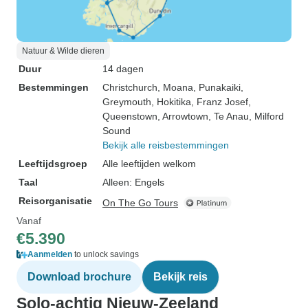
Natuur & Wilde dieren
Duur
14 dagen
Bestemmingen
Christchurch
, Moana
, Punakaiki
,
Greymouth
, Hokitika
, Franz Josef
,
Queenstown
, Arrowtown
, Te Anau
, Milford
Sound
Bekijk alle reisbestemmingen
Leeftijdsgroep
Alle leeftijden welkom
Taal
Alleen: Engels
Reisorganisatie
On The Go Tours
Vanaf
€5.390
Aanmelden
to unlock savings
Download brochure
Bekijk reis
Solo-achtig Nieuw-Zeeland