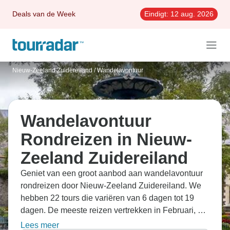
Deals van de Week
Eindigt:
12 aug. 2026
Nieuw-Zeeland Zuidereiland
/
Wandelavontuur
Wandelavontuur
Rondreizen in Nieuw-
Zeeland Zuidereiland
Geniet van een groot aanbod aan wandelavontuur
rondreizen door Nieuw-Zeeland Zuidereiland. We
hebben 22 tours die variëren van 6 dagen tot 19
dagen. De meeste reizen vertrekken in Februari, dit
is de meest geliefde maand om te gaan.
Lees meer