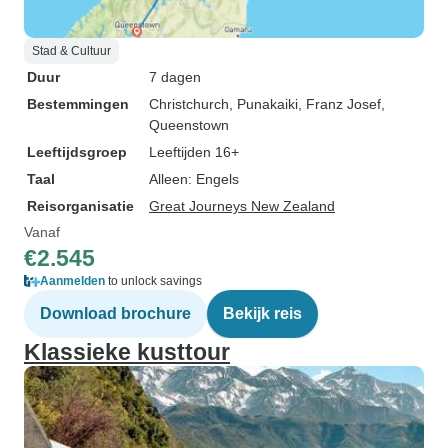
Stad & Cultuur
Duur
7 dagen
Bestemmingen
Christchurch
, Punakaiki
, Franz Josef
,
Queenstown
Leeftijdsgroep
Leeftijden 16+
Taal
Alleen: Engels
Reisorganisatie
Great Journeys New Zealand
Vanaf
€2.545
Aanmelden
to unlock savings
Download brochure
Bekijk reis
Klassieke kusttour