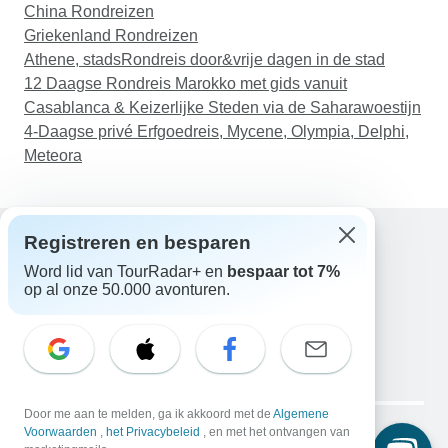
China Rondreizen
Griekenland Rondreizen
Athene, stadsRondreis door&vrije dagen in de stad
12 Daagse Rondreis Marokko met gids vanuit
Casablanca & Keizerlijke Steden via de Saharawoestijn
4-Daagse privé Erfgoedreis, Mycene, Olympia, Delphi,
Meteora
Registreren en besparen
Word lid van TourRadar+ en
bespaar tot 7%
Hulp
op al onze 50.000 avonturen.
Neem contact met ons op
Nederland +31 858 881 876
E-mail: support@tourradar.com
Taal selecteren
EN
DE
ES
FR
NL
Copyright © TourRadar. Alle rechten voorbehouden.
Door me aan te melden, ga ik akkoord met de
Algemene
Juridische kennisgeving
Voorwaarden
,
het Privacybeleid
Privacybeleid
, en met het ontvangen van
Cookies