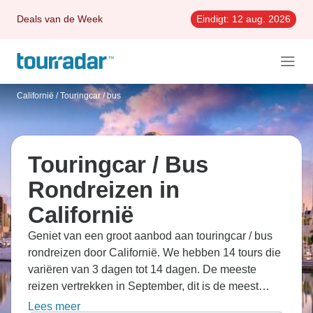
Deals van de Week
Eindigt:
12 aug. 2026
Californië
/
Touringcar / bus
Touringcar / Bus
Rondreizen in
Californië
Geniet van een groot aanbod aan touringcar / bus
rondreizen door Californië. We hebben 14 tours die
variëren van 3 dagen tot 14 dagen. De meeste
reizen vertrekken in September, dit is de meest
geliefde maand om te gaan.
Lees meer