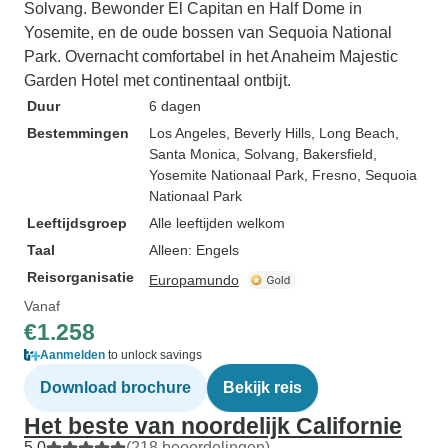
Solvang. Bewonder El Capitan en Half Dome in
Yosemite, en de oude bossen van Sequoia National
Park. Overnacht comfortabel in het Anaheim Majestic
Garden Hotel met continentaal ontbijt.
Duur
6 dagen
Bestemmingen
Los Angeles
, Beverly Hills
, Long Beach
,
Santa Monica
, Solvang
, Bakersfield
,
Yosemite Nationaal Park
, Fresno
, Sequoia
Nationaal Park
Leeftijdsgroep
Alle leeftijden welkom
Taal
Alleen: Engels
Reisorganisatie
Europamundo
Vanaf
€1.258
Aanmelden
to unlock savings
Download brochure
Bekijk reis
Het beste van noordelijk Californie
5,0
(218 beoordelingen)