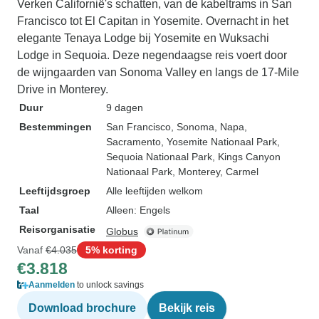
Verken Californië's schatten, van de kabeltrams in San
Francisco tot El Capitan in Yosemite. Overnacht in het
elegante Tenaya Lodge bij Yosemite en Wuksachi
Lodge in Sequoia. Deze negendaagse reis voert door
de wijngaarden van Sonoma Valley en langs de 17-Mile
Drive in Monterey.
Duur
9 dagen
Bestemmingen
San Francisco
, Sonoma
, Napa
,
Sacramento
, Yosemite Nationaal Park
,
Sequoia Nationaal Park
, Kings Canyon
Nationaal Park
, Monterey
, Carmel
Leeftijdsgroep
Alle leeftijden welkom
Taal
Alleen: Engels
Reisorganisatie
Globus
Vanaf
€4.035
5% korting
€3.818
Aanmelden
to unlock savings
Download brochure
Bekijk reis