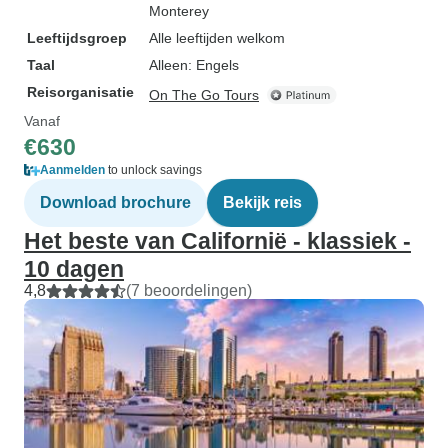
Monterey
Leeftijdsgroep
Alle leeftijden welkom
Taal
Alleen: Engels
Reisorganisatie
On The Go Tours
Vanaf
€630
Aanmelden
to unlock savings
Download brochure
Bekijk reis
Het beste van Californië - klassiek -
10 dagen
4,8
(7 beoordelingen)