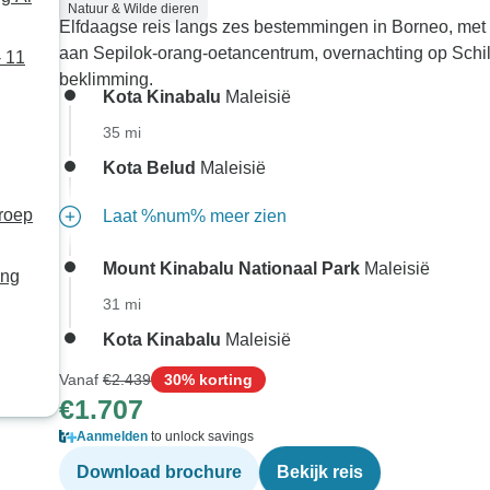
Natuur & Wilde dieren
Elfdaagse reis langs zes bestemmingen in Borneo, met
aan Sepilok-orang-oetancentrum, overnachting op Sch
- 11
beklimming.
Kota Kinabalu
Maleisië
35 mi
Kota Belud
Maleisië
roep
Laat %num% meer zien
Mount Kinabalu Nationaal Park
Maleisië
ing
31 mi
Kota Kinabalu
Maleisië
Vanaf
€2.439
30% korting
€1.707
Aanmelden
to unlock savings
Download brochure
Bekijk reis