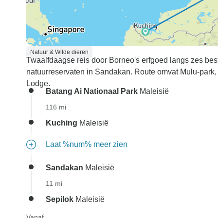
Natuur & Wilde dieren
Twaalfdaagse reis door Borneo's erfgoed langs zes bes
natuurreservaten in Sandakan. Route omvat Mulu-park, 
Lodge.
Batang Ai Nationaal Park
Maleisië
116 mi
Kuching
Maleisië
Laat %num% meer zien
Sandakan
Maleisië
11 mi
Sepilok
Maleisië
Vanaf