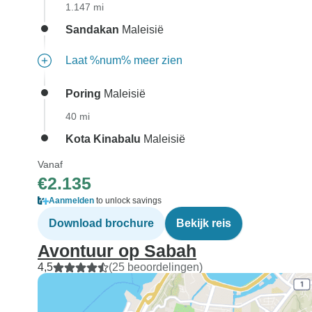
1.147 mi
Sandakan
Maleisië
Laat %num% meer zien
Poring
Maleisië
40 mi
Kota Kinabalu
Maleisië
Vanaf
€2.135
Aanmelden
to unlock savings
Download brochure
Bekijk reis
Avontuur op Sabah
4,5
(25 beoordelingen)