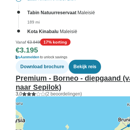
Tabin Natuurreservaat
Maleisië
189 mi
Kota Kinabalu
Maleisië
Vanaf
€3.849
17% korting
€3.195
Aanmelden
to unlock savings
Download brochure
Bekijk reis
Premium - Borneo - diepgaand (v
naar Sepilok)
3,0
(2 beoordelingen)