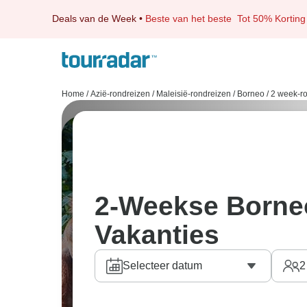
Deals van de Week
•
Beste van het beste
Tot 50% Korting
Home
/
Azië-rondreizen
/
Maleisië-rondreizen
/
Borneo
/
2 week-r
2-Weekse Borne
Vakanties
Selecteer datum
2