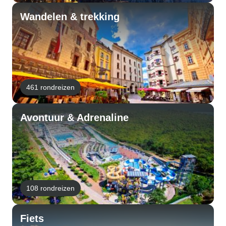
Wandelen & trekking
461 rondreizen
Avontuur & Adrenaline
108 rondreizen
Fiets