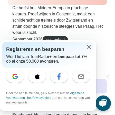
De herfst hult Midden-Europa in prachtige
kleuren. Proef wijnen in Oostenrijk, maak een
schilderachtige treinreis door Zwitserland en
struin door de historische steegjes van Praag. Het
weer is zacht.
September 2026
zeer geliefd
1.916 rondreizen
Registreren en besparen
Oktober 2026
Word lid van TourRadar+ en
bespaar tot 7%
1.597 rondreizen
op al onze 50.000 avonturen.
November 2026
712 rondreizen
Winter 2026 / 2027
Door me aan te melden, ga ik akkoord met de
Algemene
Winters Centraal-Europa biedt charmante
Voorwaarden
,
het Privacybeleid
, en met het ontvangen van
kerstmarkten in Praag, wintersport in de
marketingmails.
Oostenrijkse Alpen en de thermale baden van
Boedapest. Het is koud en de dagen zijn korter.