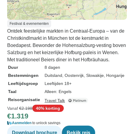
Festival & evenementen
Ontdek feestelijke markten in Centraal-Europa – van de
Christkindlmarkt in München tot de kerstmarkt in
Boedapest. Bewonder de Hohensalzburg-vesting boven
Salzburg en het keizerlijke Hofburg-paleis in Wenen.
Met traditioneel Beiers diner in het Hofbräuhaus.
Duur
8 dagen
Bestemmingen
Duitsland
, Oostenrijk
, Slowakije
, Hongarije
Leeftijdsgroep
Leeftijden 18+
Taal
Alleen: Engels
Reisorganisatie
Travel Talk
Vanaf
€2.198
40% korting
€1.319
Aanmelden
to unlock savings
Download brochure
Bekijk reis