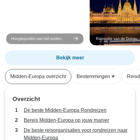
Hoogtepunten van het oosten
Rapsodie van de Donau –
naar Passau (13 bestem
Bekijk meer
Midden-Europa overzicht
Bestemmingen
Reisd
Overzicht
De beste Midden-Europa Rondreizen
Bereis Midden-Europa op jouw manier
De beste reisorganisaties voor rondreizen naar
Midden-Europa