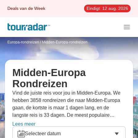
Deals van de Week
Eindigt:
12 aug. 2026
Europa-rondreizen
/
Midden-Europa-rondreizen
Midden-Europa
Rondreizen
Vind de juiste reis voor jou in Midden-Europa. We
hebben 3858 rondreizen die naar Midden-Europa
gaan, de kortste is maar 1 dagen lang, en de
langste reis is 33 dagen. De meest populaire
maand om te gaan is September, dan vertrekken de
Lees meer
meeste reizen.
Selecteer datum