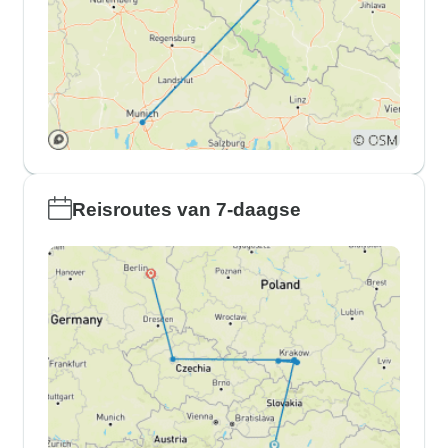
Reisroutes van 7-daagse