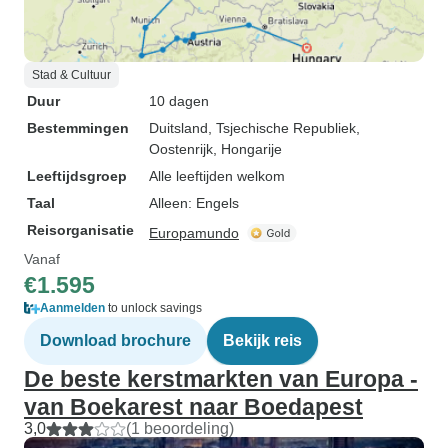
Stad & Cultuur
Duur
10 dagen
Bestemmingen
Duitsland
, Tsjechische Republiek
,
Oostenrijk
, Hongarije
Leeftijdsgroep
Alle leeftijden welkom
Taal
Alleen: Engels
Reisorganisatie
Europamundo
Vanaf
€1.595
Aanmelden
to unlock savings
Download brochure
Bekijk reis
De beste kerstmarkten van Europa -
van Boekarest naar Boedapest
3,0
(1 beoordeling)