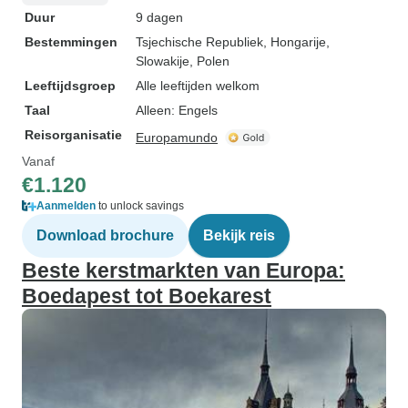
Duur
9 dagen
Bestemmingen
Tsjechische Republiek
, Hongarije
,
Slowakije
, Polen
Leeftijdsgroep
Alle leeftijden welkom
Taal
Alleen: Engels
Reisorganisatie
Europamundo
Vanaf
€1.120
Aanmelden
to unlock savings
Download brochure
Bekijk reis
Beste kerstmarkten van Europa:
Boedapest tot Boekarest