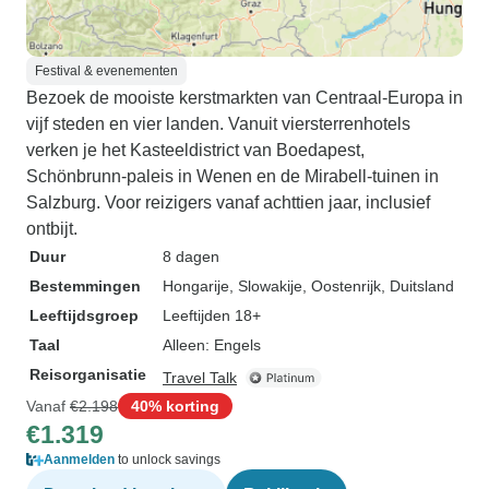
Festival & evenementen
Bezoek de mooiste kerstmarkten van Centraal-Europa in
vijf steden en vier landen. Vanuit viersterrenhotels
verken je het Kasteeldistrict van Boedapest,
Schönbrunn-paleis in Wenen en de Mirabell-tuinen in
Salzburg. Voor reizigers vanaf achttien jaar, inclusief
ontbijt.
Duur
8 dagen
Bestemmingen
Hongarije
, Slowakije
, Oostenrijk
, Duitsland
Leeftijdsgroep
Leeftijden 18+
Taal
Alleen: Engels
Reisorganisatie
Travel Talk
Vanaf
€2.198
40% korting
€1.319
Aanmelden
to unlock savings