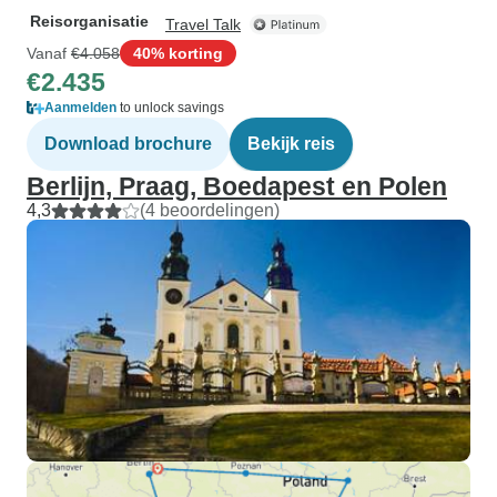
Reisorganisatie
Travel Talk
Vanaf
€4.058
40% korting
€2.435
Aanmelden
to unlock savings
Download brochure
Bekijk reis
Berlijn, Praag, Boedapest en Polen
4,3
(4 beoordelingen)