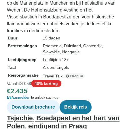
op de Marienplatz in München en bij het stadhuis van
Wenen. De Hohensalzburg-vesting en het
Vissersbastion in Boedapest zorgen voor historische
flair. Vanuit viersterrenhotels verken je de feestelijke
tradities in dertien steden.
Duur
15 dagen
Bestemmingen
Roemenië
, Duitsland
, Oostenrijk
,
Slowakije
, Hongarije
Leeftijdsgroep
Leeftijden 18+
Taal
Alleen: Engels
Reisorganisatie
Travel Talk
Vanaf
€4.058
40% korting
€2.435
Aanmelden
to unlock savings
Download brochure
Bekijk reis
Tsjechië, Boedapest en het hart van
Polen, eindigend in Praag