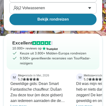
2
Volwassenen
Bekijk rondreizen
Excellent
10.000+ reviews op
Keuze uit 3.800+ Midden-Europa rondreizen
9.500+ geverifieerde recensies van TourRadar-
reizigers
Meg
•
reisde in Mei, 2026
Melissa
•
reisde i
M
M
5,0
5,0
Geweldige gids: Dean Smart
Dit was mijn reis
Fantastische chauffeur: Dušan
heb er niets dan 
Zou deze tour (en deze gidsen)
zeggen! De kerst
aan iedereen aanraden die de
geweldig en onze