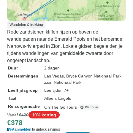
Wandelen & trekking
Rode zandstenen kliffen rijzen op boven de
wandelpaden naar de Emerald Pools en het beroemde
Narrows-rivierpad in Zion. Lokale gidsen begeleiden je
tijdens wandelingen van gemiddelde zwaarte door
ongerept landschap.
Duur
2 dagen
Bestemmingen
Las Vegas
, Bryce Canyon Nationaal Park
,
Zion Nationaal Park
Leeftijdsgroep
Leeftijden 7+
Taal
Alleen: Engels
Reisorganisatie
On The Go Tours
Vanaf
€420
10% korting
€378
Aanmelden
to unlock savings