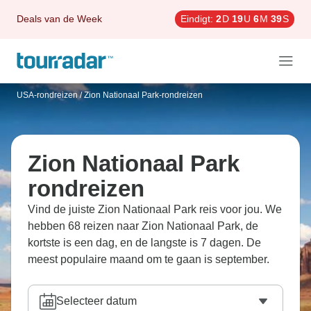
Deals van de Week
Eindigt:
2
D
19
U
6
M
37
S
USA-rondreizen
/
Zion Nationaal Park-rondreizen
Zion Nationaal Park
rondreizen
Vind de juiste Zion Nationaal Park reis voor jou. We
hebben 68 reizen naar Zion Nationaal Park, de
kortste is een dag, en de langste is 7 dagen. De
meest populaire maand om te gaan is september.
Selecteer datum