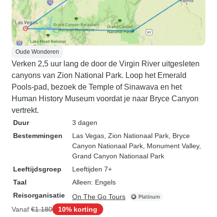
Oude Wonderen
Verken 2,5 uur lang de door de Virgin River uitgesleten
canyons van Zion National Park. Loop het Emerald
Pools-pad, bezoek de Temple of Sinawava en het
Human History Museum voordat je naar Bryce Canyon
vertrekt.
Duur
3 dagen
Bestemmingen
Las Vegas
, Zion Nationaal Park
, Bryce
Canyon Nationaal Park
, Monument Valley
,
Grand Canyon Nationaal Park
Leeftijdsgroep
Leeftijden 7+
Taal
Alleen: Engels
Reisorganisatie
On The Go Tours
Vanaf
€1.180
10% korting