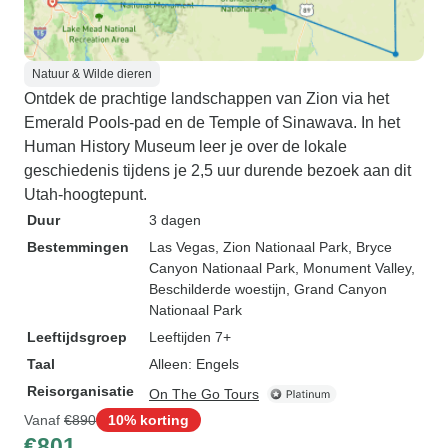
Natuur & Wilde dieren
Ontdek de prachtige landschappen van Zion via het
Emerald Pools-pad en de Temple of Sinawava. In het
Human History Museum leer je over de lokale
geschiedenis tijdens je 2,5 uur durende bezoek aan dit
Utah-hoogtepunt.
Duur
3 dagen
Bestemmingen
Las Vegas
, Zion Nationaal Park
, Bryce
Canyon Nationaal Park
, Monument Valley
,
Beschilderde woestijn
, Grand Canyon
Nationaal Park
Leeftijdsgroep
Leeftijden 7+
Taal
Alleen: Engels
Reisorganisatie
On The Go Tours
Vanaf
€890
10% korting
€801