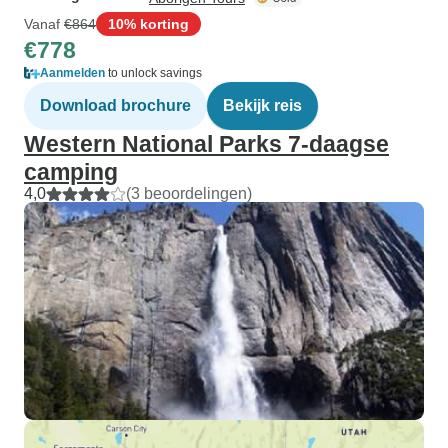
Vanaf
€864
10% korting
€778
Aanmelden
to unlock savings
Download brochure
Bekijk reis
Western National Parks 7-daagse
camping
4,0
(3 beoordelingen)