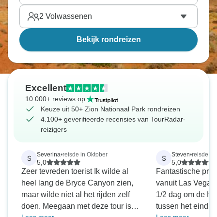
2
Volwassenen
Bekijk rondreizen
Excellent
10.000+ reviews op
Keuze uit 50+ Zion Nationaal Park rondreizen
4.100+ geverifieerde recensies van TourRadar-
reizigers
Severina
•
reisde in Oktober
Steven
•
reisde i
S
S
5,0
5,0
Zeer tevreden toerist Ik wilde al
Fantastische priv
heel lang de Bryce Canyon zien,
vanuit Las Vegas
maar wilde niet al het rijden zelf
1/2 dag om de Ho
doen. Meegaan met deze tour is
tussen het eindpu