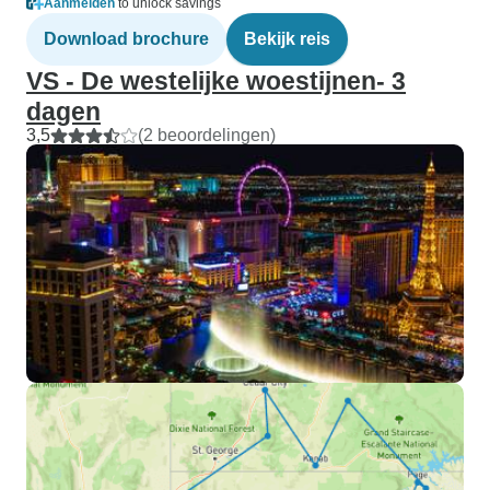
Aanmelden
to unlock savings
Download brochure
Bekijk reis
VS - De westelijke woestijnen- 3
dagen
3,5
(2 beoordelingen)