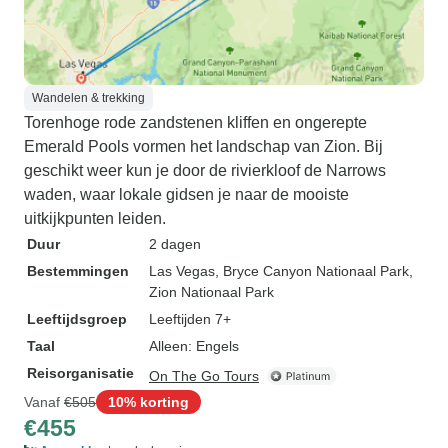
Wandelen & trekking
Torenhoge rode zandstenen kliffen en ongerepte
Emerald Pools vormen het landschap van Zion. Bij
geschikt weer kun je door de rivierkloof de Narrows
waden, waar lokale gidsen je naar de mooiste
uitkijkpunten leiden.
Duur
2 dagen
Bestemmingen
Las Vegas
, Bryce Canyon Nationaal Park
,
Zion Nationaal Park
Leeftijdsgroep
Leeftijden 7+
Taal
Alleen: Engels
Reisorganisatie
On The Go Tours
Vanaf
€505
10% korting
€455