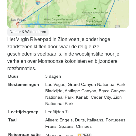
Natuur & Wilde dieren
Het Virgin River-pad in Zion voert je onder hoge
zandstenen kliffen door, waar de religieuze
geschiedenis voelbaar is. In de woestijnstilte hoor je
verhalen over Mormoonse kolonisten en bijzondere
rotsformaties.
Duur
3 dagen
Bestemmingen
Las Vegas
, Grand Canyon Nationaal Park
,
Bladzijde
, Antilope Canyon
, Bryce Canyon
Nationaal Park
, Kanab
, Cedar City
, Zion
Nationaal Park
Leeftijdsgroep
Leeftijden 7+
Taal
Alleen: Engels, Duits, Italiaans, Portugees,
Frans, Spaans, Chinees
Reisorganisatie
Aborigen Tours