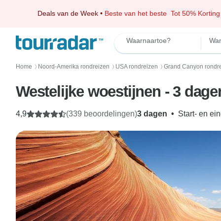
Deals van de Week
•
Beste van het beste
Tot 50% Korting
Waarnaartoe?
Wan
Home
Noord-Amerika rondreizen
USA rondreizen
Grand Canyon rondr
〉
〉
〉
Westelijke woestijnen - 3 dage
4,9
(339 beoordelingen)
3 dagen
•
Start- en ei