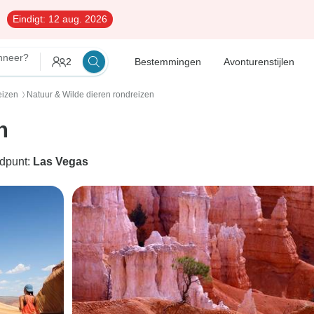
Eindigt:
12 aug. 2026
neer?
2
Bestemmingen
Avonturenstijlen
eizen
Natuur & Wilde dieren rondreizen
〉
n
ndpunt:
Las Vegas