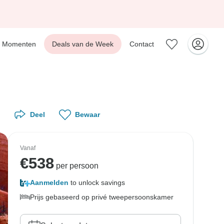
Momenten
Deals van de Week
Contact
Deel
Bewaar
Vanaf
€
538
per persoon
Aanmelden
to unlock savings
Prijs gebaseerd op privé tweepersoonskamer