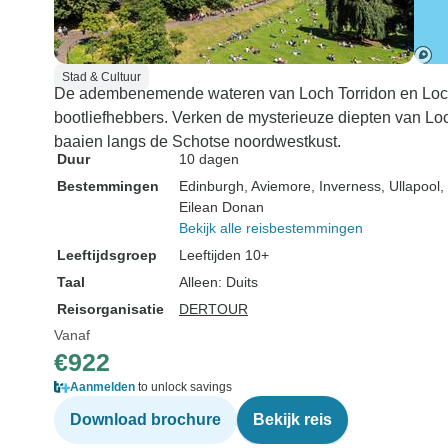
lichtvervuiling i
sterren op een 
zonder twijfel d
ik ooit gezien h
Stad & Cultuur
De adembenemende wateren van Loch Torridon en Loc
woestijnen in E
bootliefhebbers. Verken de mysterieuze diepten van Lo
geweest, waar d
baaien langs de Schotse noordwestkust.
niet eens hierm
Duur
10 dagen
vergelijken zijn
Bestemmingen
Edinburgh
, Aviemore
, Inverness
, Ullapool
,
duidelijk de ga
Eilean Donan
van de melkweg
Bekijk alle reisbestemmingen
zich over de he
Leeftijdsgroep
Leeftijden 10+
uitstrekt. Onder
Taal
Alleen: Duits
zitten met je m
Reisorganisatie
DERTOUR
paar biertjes n
Vanaf
kampvuur op ee
€922
eilandje dat je 
als je eigen eil
Aanmelden
to unlock savings
opgeëist, is dui
Download brochure
Bekijk reis
ervaring die je 