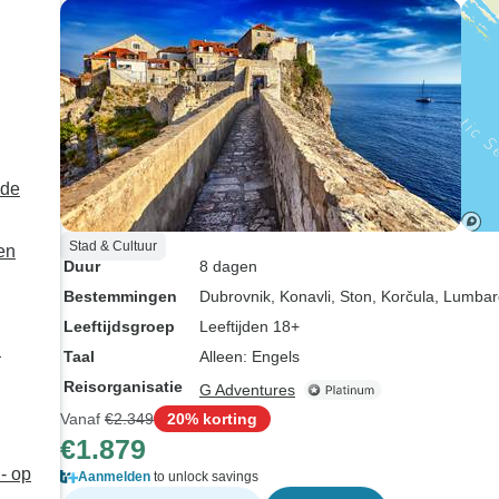
om ervoor te zorgen dat we
tegen supermark
een geweldige tijd konden
het is allemaal
hebben. Ik zou het ????
klaar om mee t
iedereen aanraden die een
onze aankomst.
avontuur wil!
van het eten is 
van zeer hoge k
we hebben elk
 de
gegeten! De avond voor
onze reis logee
Stad & Cultuur
en
een eenvoudig 
Duur
8 dagen
het treinstation
Bestemmingen
Dubrovnik
, Konavli
, Ston
, Korčula
, Lumba
Norrkoping (voo
Leeftijdsgroep
Leeftijden 18+
geboekt door T
n
Taal
Alleen: Engels
Morgens haald
Reisorganisatie
G Adventures
ons op van vlak
Vanaf
€2.349
20% korting
hostel en brach
€1.879
Saint Anna, va
- op
zouden gaan ka
Aanmelden
to unlock savings