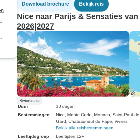
Thomas en Sam
Download brochure
Bekijk reis
uit welke uitrus
en
Nice naar Parijs & Sensaties va
hadden en de
-
grondbeginsele
2026|2027
navigatie. Vrijw
-
voor de tocht n
kunnen hebben
aanwezig - de 
die ik anders g
waren kleren, e
toiletartikelen 
fototoestel. Alle
was van zeer ho
de tenten behoo
Riviercruise
beste die ik ooi
Duur
13 dagen
- ze zijn ongeloo
Bestemmingen
Nice
, Monte Carlo
, Monaco
, Saint-Paul-d
gemakkelijk op 
Gard
, Chateauneuf du Pape
, Viviers
Bekijk alle reisbestemmingen
in te pakken, e
letterlijk overa
Leeftijdsgroep
Leeftijden 12+