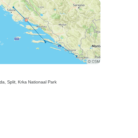
ttarief, en
georganiseerd en ik zou
 ingepakt en
Marco en deze reis aan
e nemen bij
iedereen van harte
 De keuze
aanbevelen.
uitstekend en
waliteit, dus
e avond goed
rden we in
hostel boven
 van
rda
, Split
, Krka Nationaal Park
r ons
homas). s
e Thomas
 buiten het
t ons naar
nwaar wij
jakken.