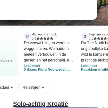
Maria
•
reisde in Juli
Stephen
•
reisd
M
S
5,0
5,0
De verwachtingen werden
Do The North b
weggeblazen. We hadden
ongelooflijke k
meteen vertrouwen in de
wild te kampere
gidsen en het personeel, en
prachtige archi
eizigers
Lees meer
Lees meer
eenmaal op het water
Saint Anna, zon
5-daags Fjord Noorwegen
Kayakken & wil
voelden we ons ook veilig!
enige ervaring 
Avontuur Arrangement
de archipel - op
We waren met z'n vijven en
was. Het enige 
- 5 dagen
mijn tienerzoon heeft
de reis hoefden
sduur
Reisstijlen
autisme. George luisterde
een
toen ik hem uitlegde wat
voedselbestelli
mijn zoon nodig had en hij
in te vullen - al
Solo-achtig Kroatië
paste zich uitstekend aan
wilden kopen, b