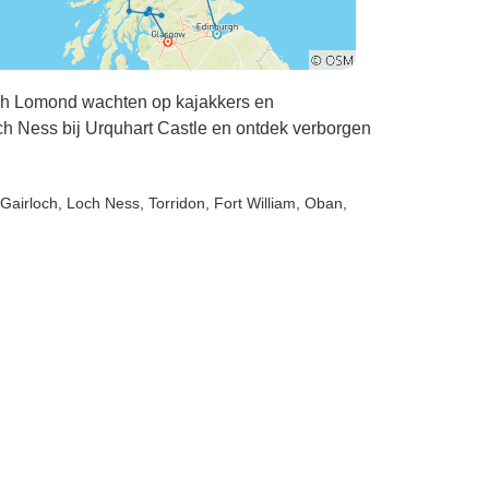
s, zijn de
heldere nacht
e mooiste die
eb. Ik ben in
h Lomond wachten op kajakkers en
qypt
ch Ness bij Urquhart Castle en ontdek verborgen
e sterren
ee te
! U kunt
 Gairloch
, Loch Ness
, Torridon
, Fort William
, Oban
,
lactische arm
 zien die
le hemel
 de sterren
aten en een
aast een
n prachtig
voor de nacht
andje hebt
delijk een
elders niet