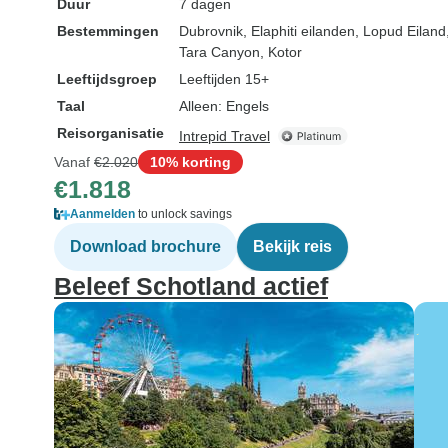
Duur
7 dagen
steeds hadden w
Bestemmingen
Dubrovnik
, Elaphiti eilanden
, Lopud Eiland
eiland voor onsz
Tara Canyon
, Kotor
eerste dagen za
Leeftijdsgroep
Leeftijden 15+
niemand!) Het i
Taal
Alleen: Engels
een van de vred
Reisorganisatie
Intrepid Travel
plaatsen waar ik
geweest ben, en
Vanaf
€2.020
10% korting
€1.818
u een paar dag
"echte wereld" w
Aanmelden
to unlock savings
ontsnappen. W
Download brochure
Bekijk reis
kampvuren en k
Beleef Schotland actief
avond naar een
ongelooflijke
zonsondergang.
zelfs in geslaa
te vangen (ze 
ook alle materia
Aangezien er g