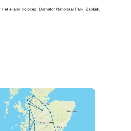
ij het hele
, Het eiland Kolocep
, Durmitor Nationaal Park
, Zabljak
,
elf (de
gen wij zelfs
s werkelijk
igste
 ooit
 perfect als
en aan de
ilt
e maakten
eken elke
 We zijn er
gd om wat vis
hebben daar
al voor!)
een