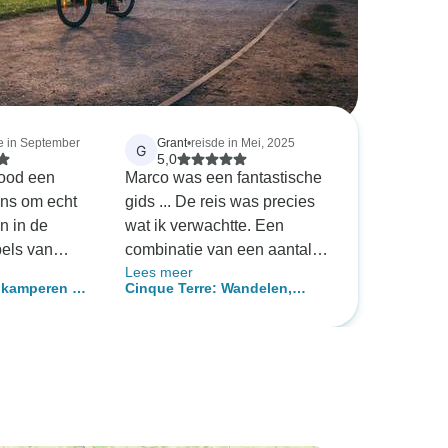
e in September
Grant
•
reisde in Mei, 2025
G
5,0
ood een
Marco was een fantastische
ans om echt
gids ... De reis was precies
n in de
wat ik verwachtte. Een
pels van
combinatie van een aantal
Lees meer
der dat daar
goede lange zware tracks en
dkamperen op
Cinque Terre: Wandelen,
voor nodig
wandelingen gecombineerd
 eigen houtje
fietsen & kajakken
wat wij vóór
met een of twee semi
 te doen, was
makkelijke dagen, en Marco
ik weet niet hoe we het voor
ngsformulier
elkaar hebben gekregen,
les wat wij
maar hij heeft fantastisch
etaalden wij
weer voor ons