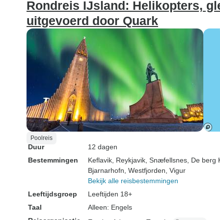
Rondreis IJsland: Helikopters, gl
veel zult vinden
reis aan ieder
uitgevoerd door Quark
en zal mijn vrie
komende jaren 
meenemen! Hoogtepunten:
Kupa Klint - ze
bezoekje waard,
meeste foto's di
zien van genom
kampeerden hie
slaagden er op 
andere manier 
Poolreis
zonsopgang om 
Duur
12 dagen
te staan, wat ze
Bestemmingen
Keflavik
, Reykjavik
, Snæfellsnes
, De berg K
moeite waard w
Bjarnarhofn
, Westfjorden
, Vigur
Bekijk alle reisbestemmingen
en Hasko - dit z
mooie kleine do
Leeftijdsgroep
Leeftijden 18+
een leuke afwis
Taal
Alleen: Engels
vormen voor ee