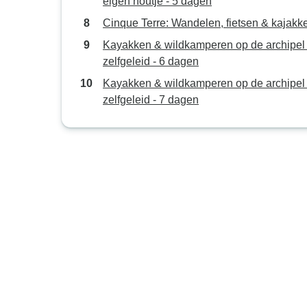
eigen houtje - 5 dagen
Cinque Terre: Wandelen, fietsen & kajakk
Kayakken & wildkamperen op de archipel 
zelfgeleid - 6 dagen
Kayakken & wildkamperen op de archipel 
zelfgeleid - 7 dagen