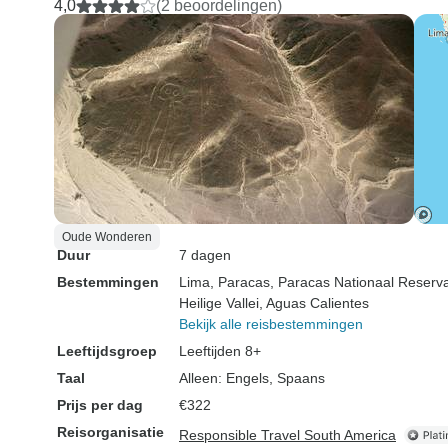
4,0
(2 beoordelingen)
Oude Wonderen
Duur
7 dagen
Bestemmingen
Lima
, Paracas
, Paracas Nationaal Reserv
Heilige Vallei
, Aguas Calientes
Bekijk alle reisbestemmingen
Leeftijdsgroep
Leeftijden 8+
Taal
Alleen: Engels, Spaans
Prijs per dag
€322
Reisorganisatie
Responsible Travel South America