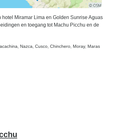
 in hotel Miramar Lima en Golden Sunrise Aguas
ndleidingen en toegang tot Machu Picchu en de
uacachina
, Nazca
, Cusco
, Chinchero
, Moray
, Maras
icchu