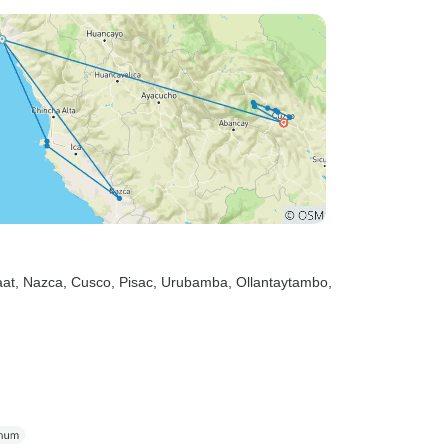
aat
, Nazca
, Cusco
, Pisac
, Urubamba
, Ollantaytambo
,