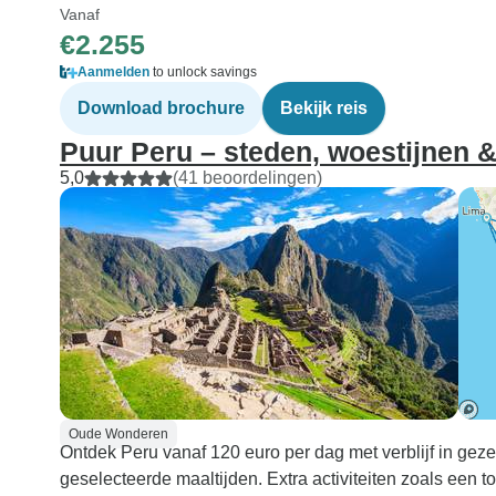
Vanaf
€2.255
Aanmelden
to unlock savings
Download brochure
Bekijk reis
Puur Peru – steden, woestijnen &
5,0
(41 beoordelingen)
Oude Wonderen
Ontdek Peru vanaf 120 euro per dag met verblijf in geze
geselecteerde maaltijden. Extra activiteiten zoals een