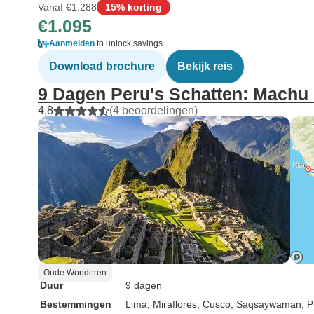
Vanaf
€1.288
15% korting
€1.095
Aanmelden
to unlock savings
Download brochure
Bekijk reis
9 Dagen Peru's Schatten: Mach
4,8
(4 beoordelingen)
Oude Wonderen
Duur
9 dagen
Bestemmingen
Lima
, Miraflores
, Cusco
, Saqsaywaman
, P