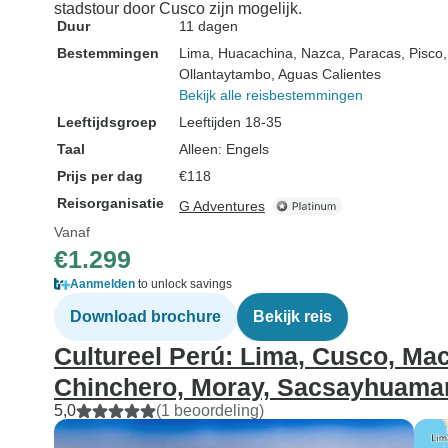
stadstour door Cusco zijn mogelijk.
Duur
11 dagen
Bestemmingen
Lima
, Huacachina
, Nazca
, Paracas
, Pisco
Ollantaytambo
, Aguas Calientes
Bekijk alle reisbestemmingen
Leeftijdsgroep
Leeftijden 18-35
Taal
Alleen: Engels
Prijs per dag
€118
Reisorganisatie
G Adventures
Vanaf
€1.299
Aanmelden
to unlock savings
Download brochure
Bekijk reis
Cultureel Perú: Lima, Cusco, Ma
Chinchero, Moray, Sacsayhuaman
5,0
(1 beoordeling)