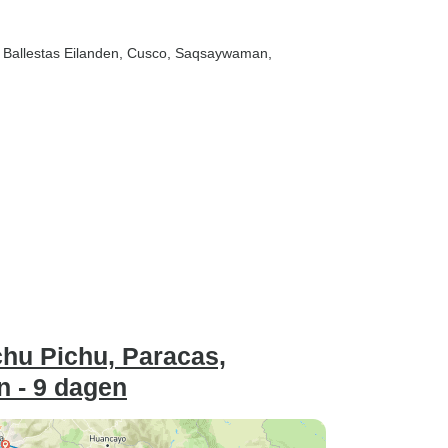
, Ballestas Eilanden
, Cusco
, Saqsaywaman
,
chu Pichu, Paracas,
 - 9 dagen