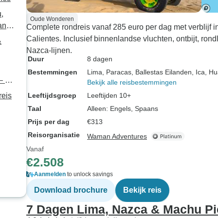
,
Oude Wonderen
n -
Complete rondreis vanaf 285 euro per dag met verblijf
Calientes. Inclusief binnenlandse vluchten, ontbijt, ro
&
Nazca-lijnen.
Duur
8 dagen
Bestemmingen
Lima
, Paracas
, Ballestas Eilanden
, Ica
, H
– 8
Bekijk alle reisbestemmingen
eis
Leeftijdsgroep
Leeftijden 10+
Taal
Alleen: Engels, Spaans
Prijs per dag
€313
Reisorganisatie
Waman Adventures
Vanaf
€2.508
Aanmelden
to unlock savings
Download brochure
Bekijk reis
7 Dagen Lima, Nazca & Machu P