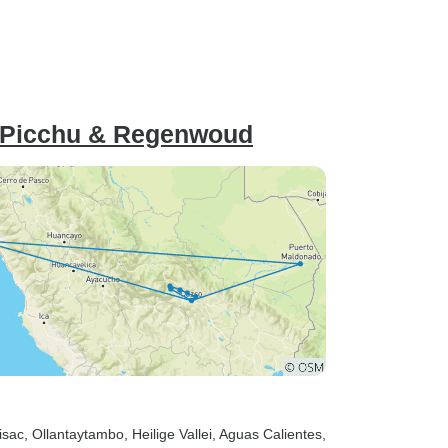
u Picchu & Regenwoud
isac
, Ollantaytambo
, Heilige Vallei
, Aguas Calientes
,