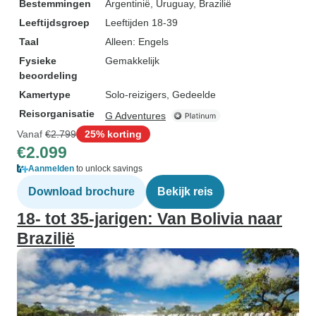
Bestemmingen
Argentinië
, Uruguay
, Brazilië
Leeftijdsgroep
Leeftijden 18-39
Taal
Alleen: Engels
Fysieke
Gemakkelijk
beoordeling
Kamertype
Solo-reizigers, Gedeelde
Reisorganisatie
G Adventures
Vanaf
€2.799
25% korting
€2.099
Aanmelden
to unlock savings
Download brochure
Bekijk reis
18- tot 35-jarigen: Van Bolivia naar
Brazilië