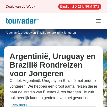
Deals van de Week
Eindigt:
2
D
23
U
50
M
36
S
Argentinië, Uruguay en Brazilië-rondreizen
/
Jongeren
Argentinië, Uruguay en
Brazilië Rondreizen
voor Jongeren
Ontdek Argentinië, Uruguay en Brazilië met andere
Jongeren. We hebben een groot aantal reizen die je
naar de straten van Buenos Aires brengen. Je zult
ook heerlijk kunnen genieten van het gevoel dat
Puerto Iguazu je geeft.
Lees meer