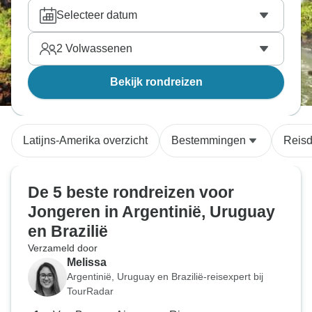
Selecteer datum
2
Volwassenen
Bekijk rondreizen
Latijns-Amerika overzicht
Bestemmingen
Reisd
De 5 beste rondreizen voor
Jongeren in Argentinië, Uruguay
en Brazilië
Verzameld door
Melissa
Argentinië, Uruguay en Brazilië-reisexpert bij
TourRadar