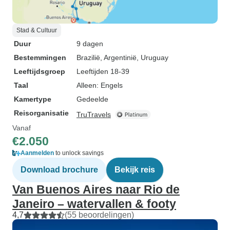
Stad & Cultuur
Duur
9 dagen
Bestemmingen
Brazilië
, Argentinië
, Uruguay
Leeftijdsgroep
Leeftijden 18-39
Taal
Alleen: Engels
Kamertype
Gedeelde
Reisorganisatie
TruTravels
Vanaf
€2.050
Aanmelden
to unlock savings
Download brochure
Bekijk reis
Van Buenos Aires naar Rio de
Janeiro – watervallen & footy
4,7
(55 beoordelingen)