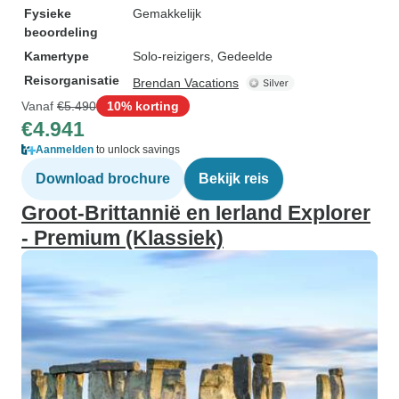
Fysieke
Gemakkelijk
beoordeling
Kamertype
Solo-reizigers, Gedeelde
Reisorganisatie
Brendan Vacations
Vanaf
€5.490
10% korting
€4.941
Aanmelden
to unlock savings
Download brochure
Bekijk reis
Groot-Brittannië en Ierland Explorer
- Premium (Klassiek)