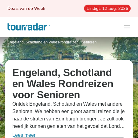
Deals van de Week
Eindigt:
12 aug. 2026
Engeland, Schotland en Wales-rondreizen
/
Senioren
Engeland, Schotland
en Wales Rondreizen
voor Senioren
Ontdek Engeland, Schotland en Wales met andere
Senioren. We hebben een groot aantal reizen die je
naar de straten van Edinburgh brengen. Je zult ook
heerlijk kunnen genieten van het gevoel dat Londen
je geeft.
Lees meer