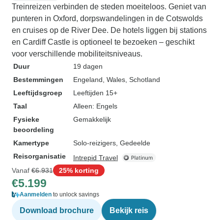
Treinreizen verbinden de steden moeiteloos. Geniet van
punteren in Oxford, dorpswandelingen in de Cotswolds
en cruises op de River Dee. De hotels liggen bij stations
en Cardiff Castle is optioneel te bezoeken – geschikt
voor verschillende mobiliteitsniveaus.
Duur
19 dagen
Bestemmingen
Engeland
, Wales
, Schotland
Leeftijdsgroep
Leeftijden 15+
Taal
Alleen: Engels
Fysieke
Gemakkelijk
beoordeling
Kamertype
Solo-reizigers, Gedeelde
Reisorganisatie
Intrepid Travel
Vanaf
€6.931
25% korting
€5.199
Aanmelden
to unlock savings
Download brochure
Bekijk reis