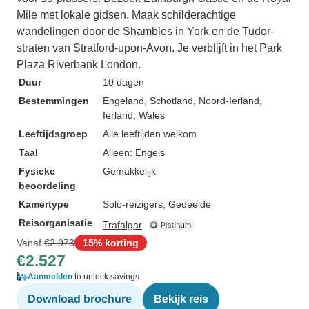
Mile met lokale gidsen. Maak schilderachtige
wandelingen door de Shambles in York en de Tudor-
straten van Stratford-upon-Avon. Je verblijft in het Park
Plaza Riverbank London.
Duur
10 dagen
Bestemmingen
Engeland
, Schotland
, Noord-Ierland
,
Ierland
, Wales
Leeftijdsgroep
Alle leeftijden welkom
Taal
Alleen: Engels
Fysieke
Gemakkelijk
beoordeling
Kamertype
Solo-reizigers, Gedeelde
Reisorganisatie
Trafalgar
Vanaf
€2.973
15% korting
€2.527
Aanmelden
to unlock savings
Download brochure
Bekijk reis