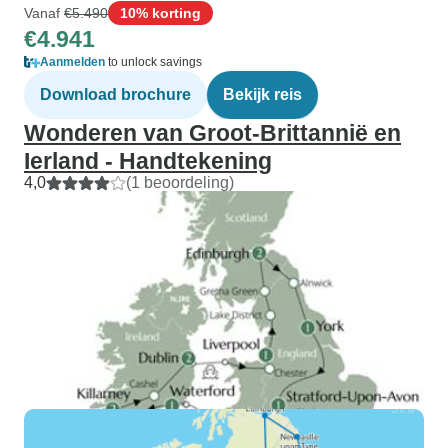
Vanaf
€5.490
10% korting
€4.941
Aanmelden
to unlock savings
Download brochure
Bekijk reis
Wonderen van Groot-Brittannië en
Ierland - Handtekening
4,0
(1 beoordeling)