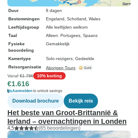
Duur
8 dagen
Bestemmingen
Engeland
, Schotland
, Wales
Leeftijdsgroep
Alle leeftijden welkom
Taal
Alleen: Portugees, Spaans
Fysieke
Gemakkelijk
beoordeling
Kamertype
Solo-reizigers, Gedeelde
Reisorganisatie
Aborigen Tours
Vanaf
€1.796
10% korting
€1.616
Aanmelden
to unlock savings
Download brochure
Bekijk reis
Het beste van Groot-Brittannië &
Ierland – overnachtingen in Londen
4,5
(65 beoordelingen)