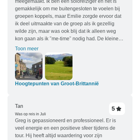
meegemaakt. Ik ben een soloreiziger en het is
gemakkelijk om me buitengesloten te voelen bij
groepen koppels, maar Emilie zorgde ervoor dat
ik deel uitmaakte van de groep als ik gezellig
wilde zijn, maar was ook blij dat ik alleen weg
kon gaan als ik "me-time" nodig had. De kleine
groep was geweldig (slechts 10), evenals de
Toon meer
mini-bus, waardoor we in gebieden konden
komen waar een grote bus nooit zou kunnen
komen. Emilie was ook flexibel, zodat er
ongeplande stops waren voor foto's, en nieuwe
plaatsen om te zien die niet op de
Hoogtepunten van Groot-Brittannië
routebeschrijving stonden. Al met al was dit een
fantastische rondreis en ik zal in de toekomst
zeker weer een Backroads rondreis boeken.
Tan
5
Was op reis in Juli
Greg is gepassioneerd en professioneel. Er is
veel energie en een positieve sfeer tijdens de
tour. Hij heeft altijd waardering voor zijn