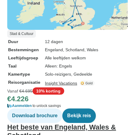
Stad & Cultuur
Duur
12 dagen
Bestemmingen
Engeland
, Schotland
, Wales
Leeftijdsgroep
Alle leeftijden welkom
Taal
Alleen: Engels
Kamertype
Solo-reizigers, Gedeelde
Reisorganisatie
Insight Vacations
Vanaf
€4.695
10% korting
€4.226
Aanmelden
to unlock savings
Download brochure
Bekijk reis
Het beste van Engeland, Wales &