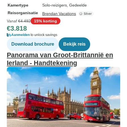
Kamertype
Solo-reizigers, Gedeelde
Reisorganisatie
Brendan Vacations
Vanaf
€4.492
15% korting
€3.818
Aanmelden
to unlock savings
Download brochure
Bekijk reis
Panorama van Groot-Brittannië en
Ierland - Handtekening