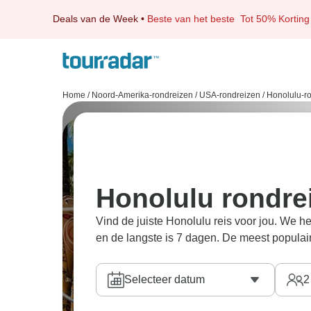
Deals van de Week
•
Beste van het beste
Tot 50% Korting
Home
/
Noord-Amerika-rondreizen
/
USA-rondreizen
/
Honolulu-r
Honolulu rondre
Vind de juiste Honolulu reis voor jou. We h
en de langste is 7 dagen. De meest popula
Selecteer datum
2