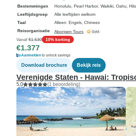
Bestemmingen
Honolulu
, Pearl Harbor
, Waikiki
, Oahu
, Hil
Leeftijdsgroep
Alle leeftijden welkom
Taal
Alleen: Engels, Chinees
Reisorganisatie
Aborigen Tours
Vanaf
€1.530
10% korting
€1.377
Aanmelden
to unlock savings
Download brochure
Bekijk reis
Verenigde Staten - Hawai: Tropi
5,0
(1 beoordeling)