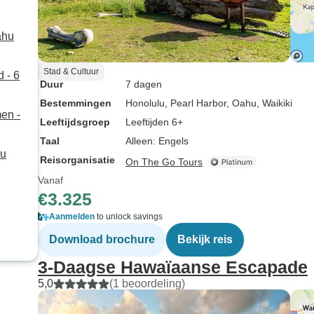
ahu
Stad & Cultuur
 - 6
Duur
7 dagen
Bestemmingen
Honolulu
, Pearl Harbor
, Oahu
, Waikiki
en -
Leeftijdsgroep
Leeftijden 6+
Taal
Alleen: Engels
hu
Reisorganisatie
On The Go Tours
Vanaf
€3.325
Aanmelden
to unlock savings
Download brochure
Bekijk reis
3-Daagse Hawaïaanse Escapade
5,0
(1 beoordeling)