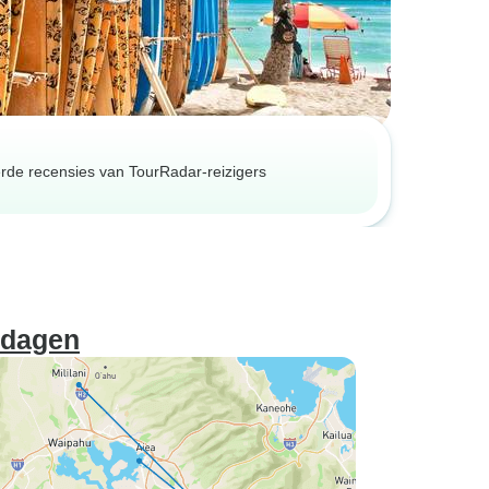
erde recensies van TourRadar-reizigers
 dagen