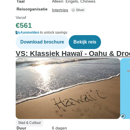
Taal
Alleen: Engels, Chinees
Reisorganisatie
Intertrips
Vanaf
€561
Aanmelden
to unlock savings
Download brochure
Bekijk reis
VS: Klassiek Hawaï - Oahu & Dro
Stad & Cultuur
Duur
6 dagen