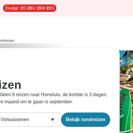
Eindigt:
2
D
20
U
15
M
22
S
ondreizen
izen
ebben 8 reizen naar Honolulu, de kortste is 3 dagen,
ire maand om te gaan is september.
Volwassenen
Bekijk rondreizen