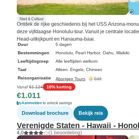
Stad & Cultuur
Ontdek de rijke geschiedenis bij het USS Arizona-monum
deze vijfdaagse Honolulu-tour. Vanuit je centrale locati
Head-uitkijkpunt en Hanauma-baai.
Duur
5 dagen
Bestemmingen
Honolulu
, Pearl Harbor
, Oahu
, Waikiki
Leeftijdsgroep
Alle leeftijden welkom
Taal
Alleen: Engels, Chinees
Reisorganisatie
Aborigen Tours
Vanaf
€1.124
10% korting
€1.011
Aanmelden
to unlock savings
Download brochure
Bekijk reis
Verenigde Staten - Hawaii - Hono
4,0
(1 beoordeling)