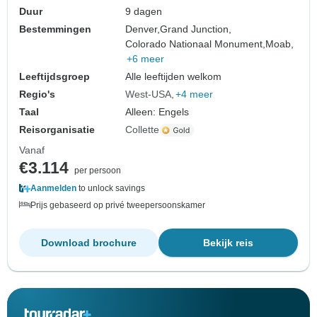
Duur
9 dagen
Bestemmingen
Denver,
Grand Junction,
Colorado Nationaal Monument,
Moab,
+6 meer
Leeftijdsgroep
Alle leeftijden welkom
Regio's
West-USA
+4 meer
Taal
Alleen: Engels
Reisorganisatie
Collette
Vanaf
€3.114
per persoon
Aanmelden
to unlock savings
Prijs gebaseerd op privé tweepersoonskamer
Download brochure
Bekijk reis