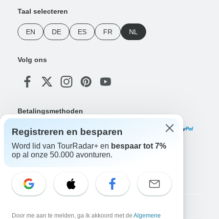
Taal selecteren
EN
DE
ES
FR
NL
Volg ons
Betalingsmethoden
Registreren en besparen
Word lid van TourRadar+ en
bespaar tot 7%
op al onze 50.000 avonturen.
Download onze app
Copyright © TourRadar. Alle rechten voorbehouden.
Door me aan te melden, ga ik akkoord met de
Algemene