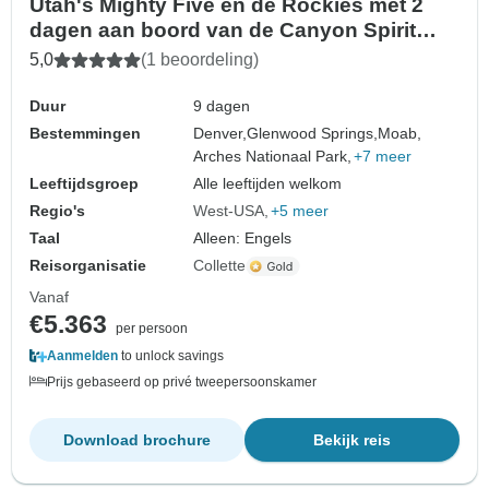
Utah's Mighty Five en de Rockies met 2
dagen aan boord van de Canyon Spirit
trein (Denver, CO naar Las Vegas, NV)
5,0
(1 beoordeling)
(2026)
Duur
9 dagen
Bestemmingen
Denver,
Glenwood Springs,
Moab,
Arches Nationaal Park,
+7 meer
Leeftijdsgroep
Alle leeftijden welkom
Regio's
West-USA
+5 meer
Taal
Alleen: Engels
Reisorganisatie
Collette
Vanaf
€5.363
per persoon
Aanmelden
to unlock savings
Prijs gebaseerd op privé tweepersoonskamer
Download brochure
Bekijk reis