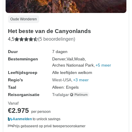
Oude Wonderen
Het beste van de Canyonlands
4,5
(5 beoordelingen)
Duur
7 dagen
Bestemmingen
Denver,
Vail,
Moab,
Arches Nationaal Park,
+5 meer
Leeftijdsgroep
Alle leeftijden welkom
Regio's
West-USA
+3 meer
Taal
Alleen: Engels
Reisorganisatie
Trafalgar
Vanaf
€2.975
per persoon
Aanmelden
to unlock savings
Prijs gebaseerd op privé tweepersoonskamer