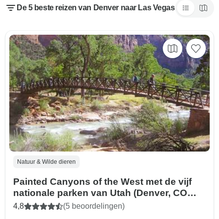
De 5 beste reizen van Denver naar Las Vegas
Natuur & Wilde dieren
Painted Canyons of the West met de vijf
nationale parken van Utah (Denver, CO
naar Las Vegas, NV) (2026)
4,8
(5 beoordelingen)