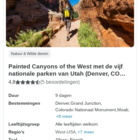
Natuur & Wilde dieren
Painted Canyons of the West met de vijf
nationale parken van Utah (Denver, CO
naar Las Vegas, NV) (2027)
4,8
(5 beoordelingen)
Duur
9 dagen
Bestemmingen
Denver,
Grand Junction,
Colorado Nationaal Monument,
Moab,
+8 meer
Leeftijdsgroep
Alle leeftijden welkom
Regio's
West-USA
+7 meer
Taal
Alleen: Engels