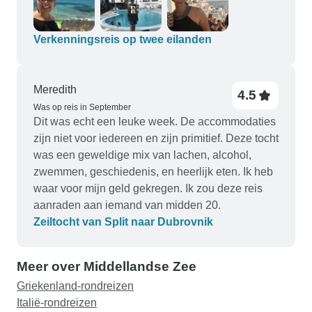
meteen een band mee kregen. Allemaal hartelijk
dank voor de tijd van ons leven! Wij zullen zeker
nog meer rondreizen met Traveltalk doen! Het is
Verkenningsreis op twee eilanden
zoveel fijner als je iemand hebt die de logistiek
voor je regelt, en de rondreis is echt waar voor je
geld. Informeer wel ruim van tevoren naar de
Meredith
4.5
plaatselijke betaling, zodat u het extra geld bij u
Was op reis in September
Dit was echt een leuke week. De accommodaties
heeft (contant betaald in GBP)
zijn niet voor iedereen en zijn primitief. Deze tocht
was een geweldige mix van lachen, alcohol,
zwemmen, geschiedenis, en heerlijk eten. Ik heb
waar voor mijn geld gekregen. Ik zou deze reis
aanraden aan iemand van midden 20.
Zeiltocht van Split naar Dubrovnik
Meer over Middellandse Zee
Griekenland-rondreizen
Italië-rondreizen