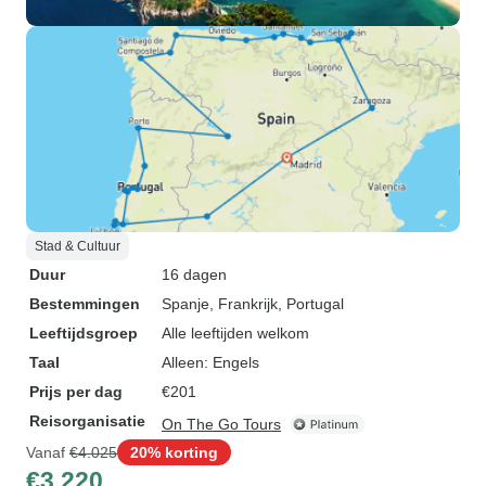
Stad & Cultuur
Duur
16 dagen
Bestemmingen
Spanje
, Frankrijk
, Portugal
Leeftijdsgroep
Alle leeftijden welkom
Taal
Alleen: Engels
Prijs per dag
€201
Reisorganisatie
On The Go Tours
Vanaf
€4.025
20% korting
€3.220