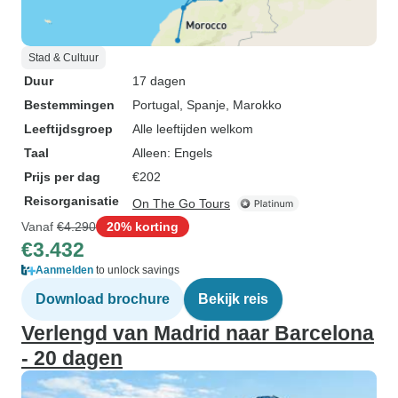
Stad & Cultuur
Duur
17 dagen
Bestemmingen
Portugal
, Spanje
, Marokko
Leeftijdsgroep
Alle leeftijden welkom
Taal
Alleen: Engels
Prijs per dag
€202
Reisorganisatie
On The Go Tours
Vanaf
€4.290
20% korting
€3.432
Aanmelden
to unlock savings
Download brochure
Bekijk reis
Verlengd van Madrid naar Barcelona
- 20 dagen