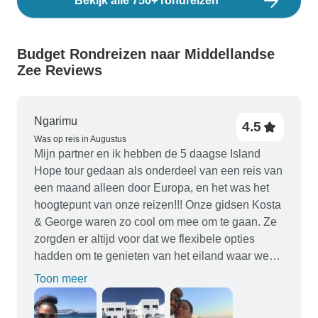
Bekijk alle 750+ rondreizen
Budget Rondreizen naar Middellandse
Zee Reviews
Ngarimu
4.5
Was op reis in Augustus
Mijn partner en ik hebben de 5 daagse Island
Hope tour gedaan als onderdeel van een reis van
een maand alleen door Europa, en het was het
hoogtepunt van onze reizen!!! Onze gidsen Kosta
& George waren zo cool om mee om te gaan. Ze
zorgden er altijd voor dat we flexibele opties
hadden om te genieten van het eiland waar we
waren. Het beste waren de mensen die we
Toon meer
ontmoetten. Gelijkgestemde, volwassen,
plezierige en avontuurlijke zielen, waar we