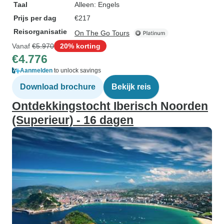
Taal
Alleen: Engels
Prijs per dag
€217
Reisorganisatie
On The Go Tours
Vanaf
€5.970
20% korting
€4.776
Aanmelden
to unlock savings
Download brochure
Bekijk reis
Ontdekkingstocht Iberisch Noorden
(Superieur) - 16 dagen