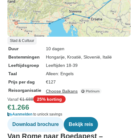
Stad & Cultuur
Duur
10 dagen
Bestemmingen
Hongarije
, Kroatië
, Slovenië
, Italië
Leeftijdsgroep
Leeftijden 18-39
Taal
Alleen: Engels
Prijs per dag
€127
Reisorganisatie
Choose Balkans
Vanaf
€1.688
25% korting
€1.266
Aanmelden
to unlock savings
Download brochure
Bekijk reis
Van Rome naar Boedapest –