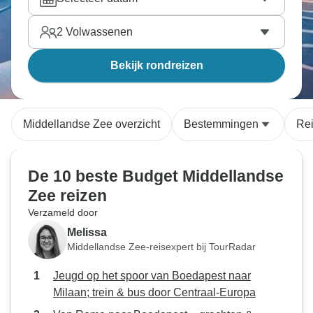
2
Volwassenen
Bekijk rondreizen
Middellandse Zee overzicht
Bestemmingen
Re
De 10 beste Budget Middellandse
Zee reizen
Verzameld door
Melissa
Middellandse Zee-reisexpert bij TourRadar
Jeugd op het spoor van Boedapest naar
Milaan; trein & bus door Centraal-Europa