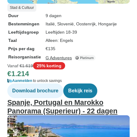
Stad & Cultuur
Duur
9 dagen
Bestemmingen
Italië
, Slovenië
, Oostenrijk
, Hongarije
Leeftijdsgroep
Leeftijden 18-39
Taal
Alleen: Engels
Prijs per dag
€135
Reisorganisatie
G Adventures
Vanaf
€1.619
25% korting
€1.214
Aanmelden
to unlock savings
Download brochure
Bekijk reis
Spanje, Portugal en Marokko
Panorama (Superieur) - 22 dagen