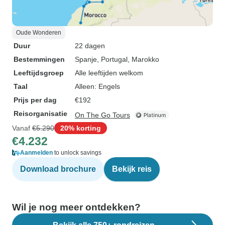
Oude Wonderen
Duur
22 dagen
Bestemmingen
Spanje
, Portugal
, Marokko
Leeftijdsgroep
Alle leeftijden welkom
Taal
Alleen: Engels
Prijs per dag
€192
Reisorganisatie
On The Go Tours
Vanaf
€5.290
20% korting
€4.232
Aanmelden
to unlock savings
Download brochure
Bekijk reis
Wil je nog meer ontdekken?