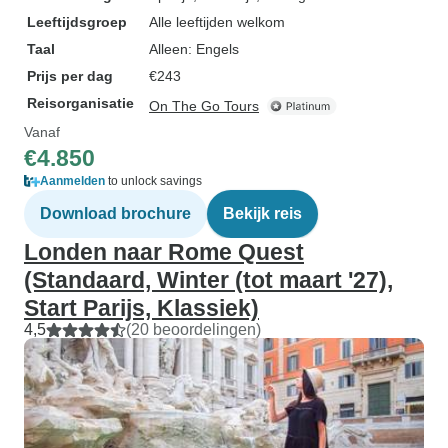
Leeftijdsgroep
Alle leeftijden welkom
Taal
Alleen: Engels
Prijs per dag
€243
Reisorganisatie
On The Go Tours
Vanaf
€4.850
Aanmelden
to unlock savings
Download brochure
Bekijk reis
Londen naar Rome Quest
(Standaard, Winter (tot maart '27),
Start Parijs, Klassiek)
4,5
(20 beoordelingen)