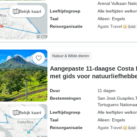
Arenal Vulkaan Nati
Leeftijdsgroep
Alle leeftijden welk
Bekijk kaart
Taal
Alleen: Engels
Reisorganisatie
Agate Travel
Natuur & Wilde dieren
Aangepaste 11-daagse Costa R
met gids voor natuurliefhebbe
start
Duur
11 dagen
Bestemmingen
San José,
Guapiles,
Tortuguero Nationaa
Leeftijdsgroep
Alle leeftijden welk
Bekijk kaart
Taal
Alleen: Engels
Reisorganisatie
Agate Travel