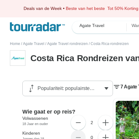
Deals van de Week
•
Beste van het beste
Tot 50% Korting
Agate Travel
Wan
Home
/
Agate Travel
/
Agate Travel rondreizen
/
Costa Rica-rondreizen
Costa Rica Rondreizen van
7 Agate 
Wie gaat er op reis?
Volwassenen
2
18 Jaar en ouder
Kinderen
0
Jonger dan 18