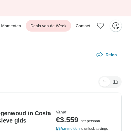
Momenten
Deals van de Week
Contact
Delen
Vanaf
regenwoud in Costa
€3.559
sieve gids
per persoon
Aanmelden
to unlock savings