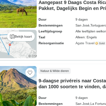
Aangepast 9 Daags Costa Rica
Pakket, Dagelijks Begin en Pr
Duur
9 dagen
Bestemmingen
San José,
Tortuguer
Leeftijdsgroep
Alle leeftijden welk
Bekijk kaart
Taal
Alleen: Engels
Reisorganisatie
Agate Travel
Natuur & Wilde dieren
9-daagse privéreis naar Cost
dan 1000 soorten te vinden, d
Duur
9 dagen
Bestemmingen
San José,
La Fortun