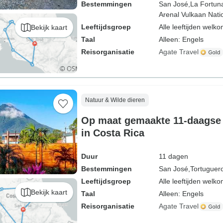
Bestemmingen
San José,
La Fortun
Arenal Vulkaan Nati
Leeftijdsgroep
Alle leeftijden welk
Bekijk kaart
Taal
Alleen: Engels
Reisorganisatie
Agate Travel
Natuur & Wilde dieren
Op maat gemaakte 11-daagse 
in Costa Rica
Duur
11 dagen
Bestemmingen
San José,
Tortuguer
Leeftijdsgroep
Alle leeftijden welk
Bekijk kaart
Taal
Alleen: Engels
Reisorganisatie
Agate Travel