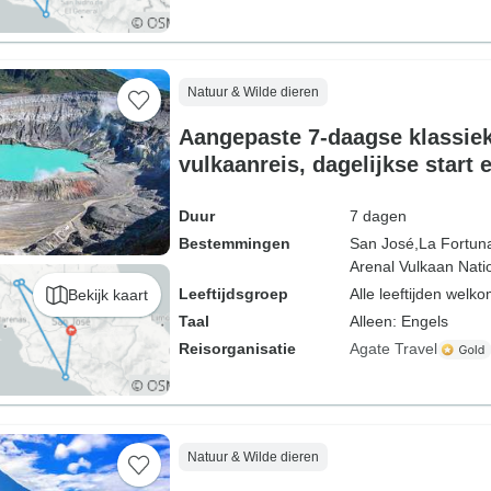
Natuur & Wilde dieren
Aangepaste 7-daagse klassie
vulkaanreis, dagelijkse start 
Duur
7 dagen
Bestemmingen
San José,
La Fortun
Arenal Vulkaan Nati
Leeftijdsgroep
Alle leeftijden welk
Bekijk kaart
Taal
Alleen: Engels
Reisorganisatie
Agate Travel
Natuur & Wilde dieren