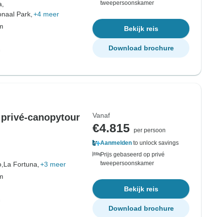
tweepersoonskamer
a,
onaal Park,
+4 meer
om
Bekijk reis
Download brochure
Vanaf
privé-canopytour
€4.815
per persoon
Aanmelden
to unlock savings
Prijs gebaseerd op privé
tweepersoonskamer
o,
La Fortuna,
+3 meer
om
Bekijk reis
Download brochure