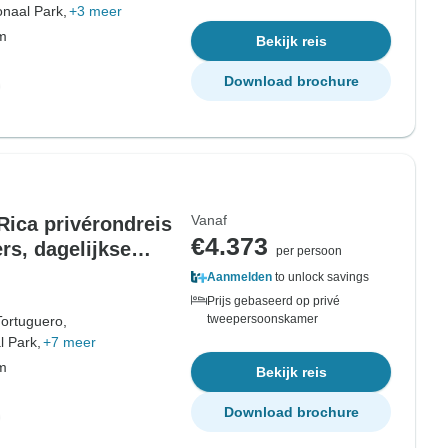
onaal Park,
+3 meer
om
Bekijk reis
Download brochure
Vanaf
ica privérondreis
€4.373
rs, dagelijkse
per persoon
Aanmelden
to unlock savings
Prijs gebaseerd op privé
tweepersoonskamer
Tortuguero,
l Park,
+7 meer
om
Bekijk reis
Download brochure