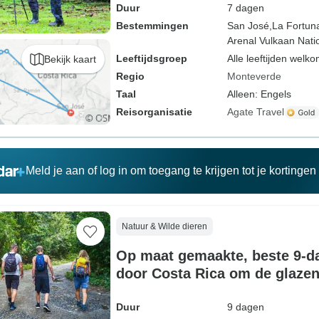
Duur
7 dagen
Bestemmingen
San José,
La Fortun
Arenal Vulkaan Nati
Leeftijdsgroep
Alle leeftijden welk
Bekijk kaart
Regio
Monteverde
Taal
Alleen: Engels
Reisorganisatie
Agate Travel
Meld je aan of log in om toegang te krijgen tot je kortinge
Natuur & Wilde dieren
Op maat gemaakte, beste 9-d
door Costa Rica om de glazen 
spotten, dagelijks vertrek
Duur
9 dagen