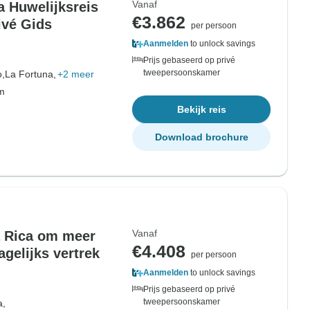
Vanaf
 Huwelijksreis
€3.862
ivé Gids
per persoon
Aanmelden
to unlock savings
Prijs gebaseerd op privé
tweepersoonskamer
o,
La Fortuna,
+2 meer
om
Bekijk reis
Download brochure
Vanaf
a Rica om meer
€4.408
agelijks vertrek
per persoon
Aanmelden
to unlock savings
Prijs gebaseerd op privé
tweepersoonskamer
a,