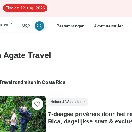
Eindigt:
12 aug. 2026
neer?
2
Bestemmingen
Avonturenstijlen
 Agate Travel
Travel rondreizen in Costa Rica
Natuur & Wilde dieren
7-daagse privéreis door het 
Rica, dagelijkse start & exclu