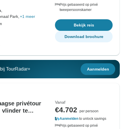
Prijs gebaseerd op privé
tweepersoonskamer
a,
onaal Park,
+1 meer
om
Bekijk reis
Download brochure
n bij TourRadar+
Aanmelden
Vanaf
aagse privétour
€4.702
vlinder te
per persoon
Aanmelden
to unlock savings
Prijs gebaseerd op privé