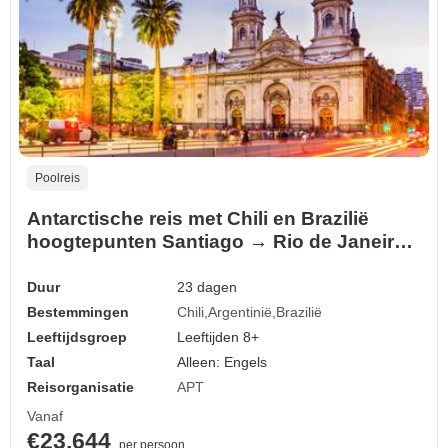
Poolreis
Antarctische reis met Chili en Brazilië
hoogtepunten Santiago → Rio de Janeiro
(2028)
Duur
23 dagen
Bestemmingen
Chili
Argentinië
Brazilië
Leeftijdsgroep
Leeftijden 8+
Taal
Alleen: Engels
Reisorganisatie
APT
Vanaf
€23.644
per persoon