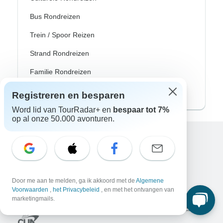
Bus Rondreizen
Trein / Spoor Reizen
Strand Rondreizen
Familie Rondreizen
Privé Rondreizen
Registreren en besparen
Word lid van TourRadar+ en
bespaar tot 7%
op al onze 50.000 avonturen.
Excellent
10.000+
reviews op
Door me aan te melden, ga ik akkoord met de
Algemene
Geassocieerd met
Voorwaarden
,
het Privacybeleid
, en met het ontvangen van
marketingmails.