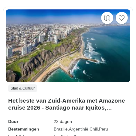
Stad & Cultuur
Het beste van Zuid-Amerika met Amazone
cruise 2026 - Santiago naar Iquitos,
2027/28 - Rio de Janeiro naar Iquitos
(2028) (26 bestemmingen)
Duur
22 dagen
Bestemmingen
Brazilië
Argentinië
Chili
Peru