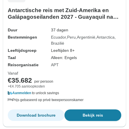
Antarctische reis met Zuid-Amerika en
Galápagoseilanden 2027 - Guayaquil naar
Rio de Janeiro, 2028 - Quito naar Rio de
Janeiro (2028)
Duur
37 dagen
Bestemmingen
Ecuador
Peru
Argentinië
Antarctica
Brazilië
Leeftijdsgroep
Leeftijden 8+
Taal
Alleen: Engels
Reisorganisatie
APT
Vanaf
€35.682
per persoon
+€4.705 aanloopkosten
Aanmelden
to unlock savings
Prijs gebaseerd op privé tweepersoonskamer
Download brochure
Bekijk reis