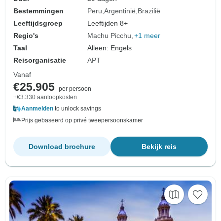
Bestemmingen
Peru
Argentinië
Brazilië
Leeftijdsgroep
Leeftijden 8+
Regio's
Machu Picchu
+1 meer
Taal
Alleen: Engels
Reisorganisatie
APT
Vanaf
€25.905
per persoon
+€3.330 aanloopkosten
Aanmelden
to unlock savings
Prijs gebaseerd op privé tweepersoonskamer
Download brochure
Bekijk reis