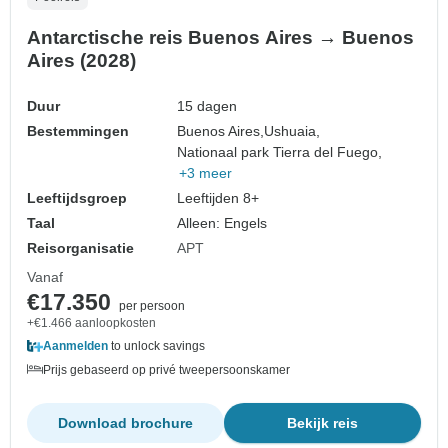
Antarctische reis Buenos Aires → Buenos
Aires (2028)
Duur
15 dagen
Bestemmingen
Buenos Aires,
Ushuaia,
Nationaal park Tierra del Fuego,
+3 meer
Leeftijdsgroep
Leeftijden 8+
Taal
Alleen: Engels
Reisorganisatie
APT
Vanaf
€17.350
per persoon
+€1.466 aanloopkosten
Aanmelden
to unlock savings
Prijs gebaseerd op privé tweepersoonskamer
Download brochure
Bekijk reis