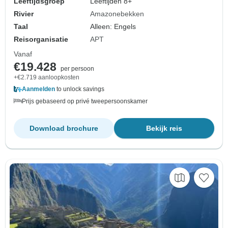
Leeftijdsgroep
Leeftijden 8+
Rivier
Amazonebekken
Taal
Alleen: Engels
Reisorganisatie
APT
Vanaf
€19.428
per persoon
+€2.719 aanloopkosten
Aanmelden
to unlock savings
Prijs gebaseerd op privé tweepersoonskamer
Download brochure
Bekijk reis