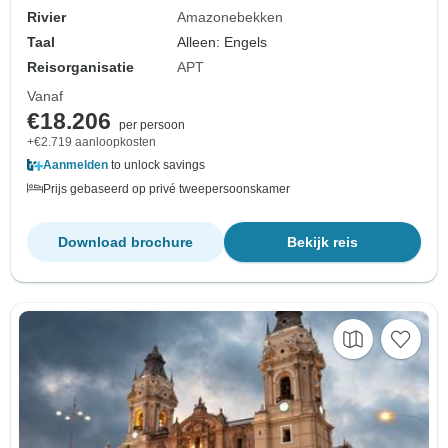
Rivier
Amazonebekken
Taal
Alleen: Engels
Reisorganisatie
APT
Vanaf
€18.206
per persoon
+€2.719 aanloopkosten
Aanmelden
to unlock savings
Prijs gebaseerd op privé tweepersoonskamer
Download brochure
Bekijk reis