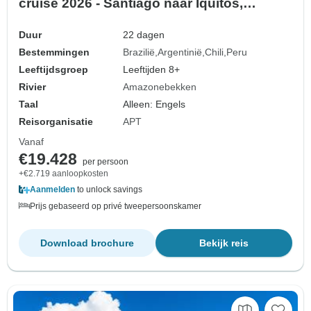
cruise 2026 - Santiago naar Iquitos,
2027/28 - Rio de Janeiro naar Iquitos
(2028) (24 bestemmingen)
Duur
22 dagen
Bestemmingen
Brazilië
Argentinië
Chili
Peru
Leeftijdsgroep
Leeftijden 8+
Rivier
Amazonebekken
Taal
Alleen: Engels
Reisorganisatie
APT
Vanaf
€19.428
per persoon
+€2.719 aanloopkosten
Aanmelden
to unlock savings
Prijs gebaseerd op privé tweepersoonskamer
Download brochure
Bekijk reis