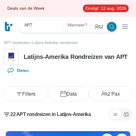
Deals van de Week
Eindigt:
12 aug. 2026
APT
Wanneer?
2
APT rondreizen
/
Latijns-Amerika -rondreizen
Latijns-Amerika Rondreizen van APT
Delen
Filters
Data
2
Pax
22 APT rondreizen in Latijns-Amerika