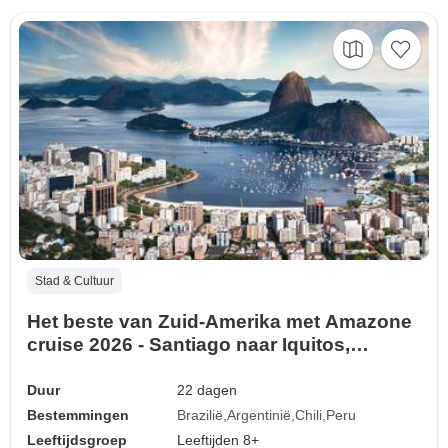
Stad & Cultuur
Het beste van Zuid-Amerika met Amazone
cruise 2026 - Santiago naar Iquitos,
2027/28 - Rio de Janeiro naar Iquitos
(2027)
Duur
22 dagen
Bestemmingen
Brazilië
Argentinië
Chili
Peru
Leeftijdsgroep
Leeftijden 8+