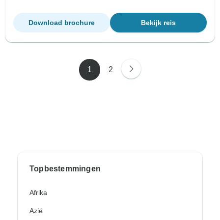
Download brochure
Bekijk reis
1
2
Topbestemmingen
Afrika
Azië