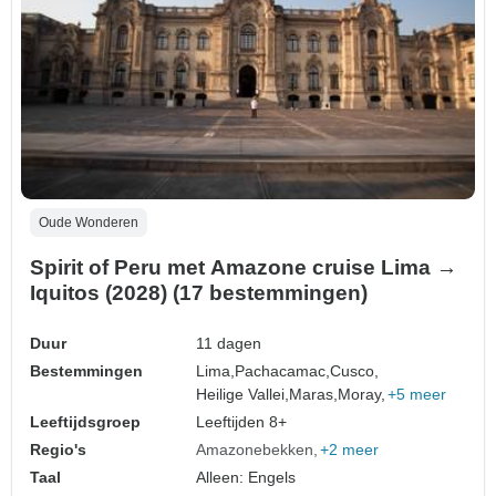
Oude Wonderen
Spirit of Peru met Amazone cruise Lima →
Iquitos (2028) (17 bestemmingen)
Duur
11 dagen
Bestemmingen
Lima,
Pachacamac,
Cusco,
Heilige Vallei,
Maras,
Moray,
+5 meer
Leeftijdsgroep
Leeftijden 8+
Regio's
Amazonebekken
+2 meer
Taal
Alleen: Engels