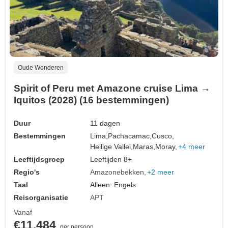
Oude Wonderen
Spirit of Peru met Amazone cruise Lima →
Iquitos (2028) (16 bestemmingen)
Duur
11 dagen
Bestemmingen
Lima,
Pachacamac,
Cusco,
Heilige Vallei,
Maras,
Moray,
+4 meer
Leeftijdsgroep
Leeftijden 8+
Regio's
Amazonebekken
+2 meer
Taal
Alleen: Engels
Reisorganisatie
APT
Vanaf
€11.484
per persoon