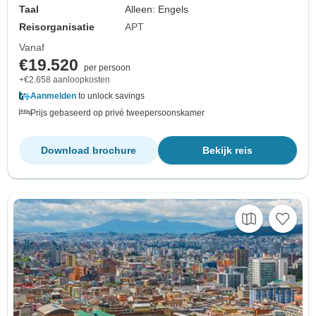
Taal
Alleen: Engels
Reisorganisatie
APT
Vanaf
€19.520
per persoon
+€2.658 aanloopkosten
Aanmelden
to unlock savings
Prijs gebaseerd op privé tweepersoonskamer
Download brochure
Bekijk reis