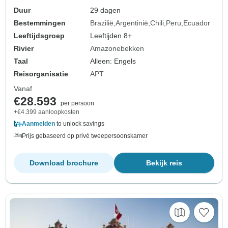
Guayaquil (2028)
Duur
29 dagen
Bestemmingen
Brazilië
Argentinië
Chili
Peru
Ecuador
Leeftijdsgroep
Leeftijden 8+
Rivier
Amazonebekken
Taal
Alleen: Engels
Reisorganisatie
APT
Vanaf
€28.593
per persoon
+€4.399 aanloopkosten
Aanmelden
to unlock savings
Prijs gebaseerd op privé tweepersoonskamer
Download brochure
Bekijk reis