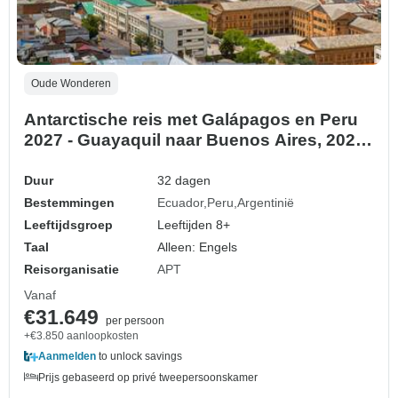
Oude Wonderen
Antarctische reis met Galápagos en Peru
2027 - Guayaquil naar Buenos Aires, 2028
- Quito naar Buenos Aires (2028)
Duur
32 dagen
Bestemmingen
Ecuador
Peru
Argentinië
Leeftijdsgroep
Leeftijden 8+
Taal
Alleen: Engels
Reisorganisatie
APT
Vanaf
€31.649
per persoon
+€3.850 aanloopkosten
Aanmelden
to unlock savings
Prijs gebaseerd op privé tweepersoonskamer