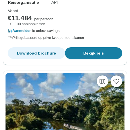
Reisorganisatie
APT
Vanaf
€11.484
per persoon
+€1.100 aanloopkosten
Aanmelden
to unlock savings
Prijs gebaseerd op privé tweepersoonskamer
Download brochure
Bekijk reis