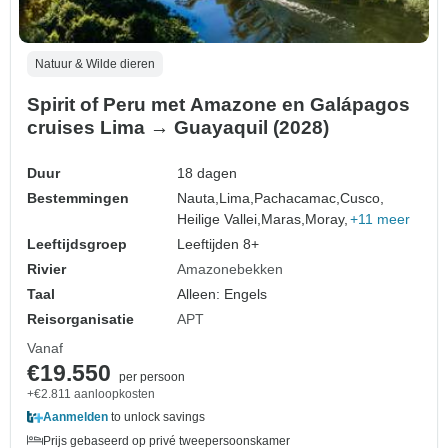
Natuur & Wilde dieren
Spirit of Peru met Amazone en Galápagos
cruises Lima → Guayaquil (2028)
Duur
18 dagen
Bestemmingen
Nauta,
Lima,
Pachacamac,
Cusco,
Heilige Vallei,
Maras,
Moray,
+11 meer
Leeftijdsgroep
Leeftijden 8+
Rivier
Amazonebekken
Taal
Alleen: Engels
Reisorganisatie
APT
Vanaf
€19.550
per persoon
+€2.811 aanloopkosten
Aanmelden
to unlock savings
Prijs gebaseerd op privé tweepersoonskamer