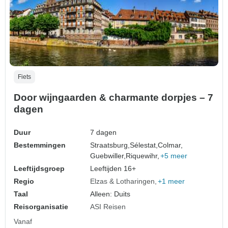
Fiets
Door wijngaarden & charmante dorpjes – 7
dagen
Duur
7 dagen
Bestemmingen
Straatsburg,
Sélestat,
Colmar,
Guebwiller,
Riquewihr,
+5 meer
Leeftijdsgroep
Leeftijden 16+
Regio
Elzas & Lotharingen
+1 meer
Taal
Alleen: Duits
Reisorganisatie
ASI Reisen
Vanaf