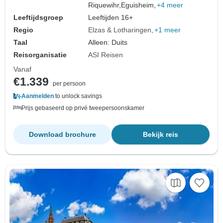
Riquewihr,
Eguisheim,
+4 meer
Leeftijdsgroep
Leeftijden 16+
Regio
Elzas & Lotharingen
+1 meer
Taal
Alleen: Duits
Reisorganisatie
ASI Reisen
Vanaf
€1.339
per persoon
Aanmelden
to unlock savings
Prijs gebaseerd op privé tweepersoonskamer
Download brochure
Bekijk reis