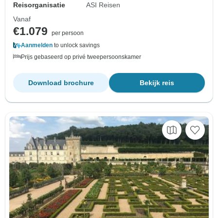
Reisorganisatie
ASI Reisen
Vanaf
€1.079
per persoon
Aanmelden
to unlock savings
Prijs gebaseerd op privé tweepersoonskamer
Download brochure
Bekijk reis