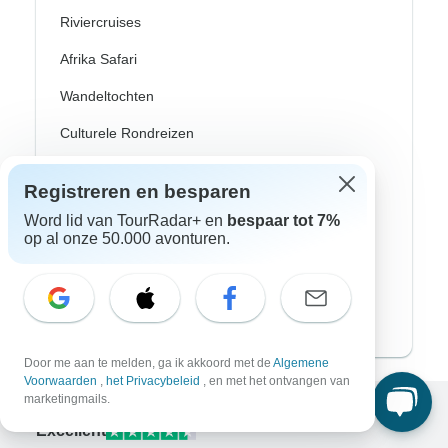
Riviercruises
Afrika Safari
Wandeltochten
Culturele Rondreizen
Bus Rondreizen
Registreren en besparen
Trein / Spoor Reizen
Word lid van TourRadar+ en
bespaar tot 7%
op al onze 50.000 avonturen.
Strand Rondreizen
Familie Rondreizen
Privé Rondreizen
Door me aan te melden, ga ik akkoord met de
Algemene
Voorwaarden
,
het Privacybeleid
, en met het ontvangen van
marketingmails.
Excellent