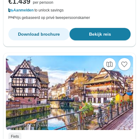
€1.439
per persoon
Aanmelden
to unlock savings
Prijs gebaseerd op privé tweepersoonskamer
Download brochure
Bekijk reis
Fiets