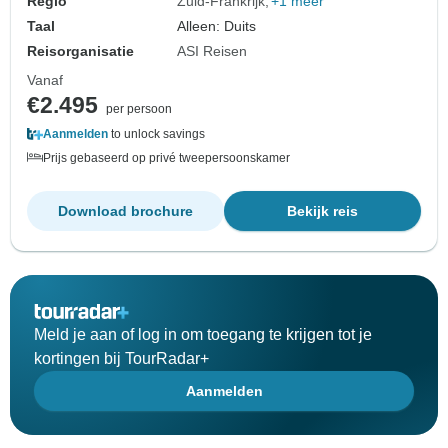
Regio
Zuid-Frankrijk
+1 meer
Taal
Alleen: Duits
Reisorganisatie
ASI Reisen
Vanaf
€2.495
per persoon
Aanmelden
to unlock savings
Prijs gebaseerd op privé tweepersoonskamer
Download brochure
Bekijk reis
Meld je aan of log in om toegang te krijgen tot je
kortingen bij TourRadar+
Aanmelden