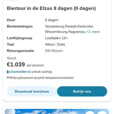
Biertour in de Elzas 8 dagen (8 dagen)
Duur
8 dagen
Bestemmingen
Straatsburg,
Rastatt,
Karlsruhe,
Wissembourg,
Haguenau,
+1 meer
Leeftijdsgroep
Leeftijden 16+
Taal
Alleen: Duits
Reisorganisatie
ASI Reisen
Vanaf
€1.039
per persoon
Aanmelden
to unlock savings
Prijs gebaseerd op privé tweepersoonskamer
Download brochure
Bekijk reis