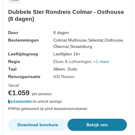
Dubbele Ster Rondreis Colmar - Osthouse
(8 dagen)
Duur
8 dagen
Bestemmingen
Colmar,
Mulhouse,
Sélestat,
Osthouse,
Obernai,
Straatsburg
Leeftijdsgroep
Leeftijden 16+
Regio
Elzas & Lotharingen
+1 meer
Taal
Alleen: Duits
Reisorganisatie
ASI Reisen
Vanaf
€1.059
per persoon
Aanmelden
to unlock savings
Prijs gebaseerd op privé tweepersoonskamer
Download brochure
Bekijk reis