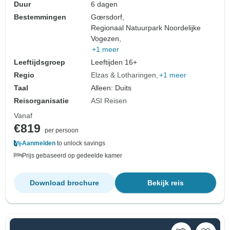
Duur
6 dagen
Bestemmingen
Gœrsdorf,
Regionaal Natuurpark Noordelijke
Vogezen,
+1 meer
Leeftijdsgroep
Leeftijden 16+
Regio
Elzas & Lotharingen
+1 meer
Taal
Alleen: Duits
Reisorganisatie
ASI Reisen
Vanaf
€819
per persoon
Aanmelden
to unlock savings
Prijs gebaseerd op gedeelde kamer
Download brochure
Bekijk reis