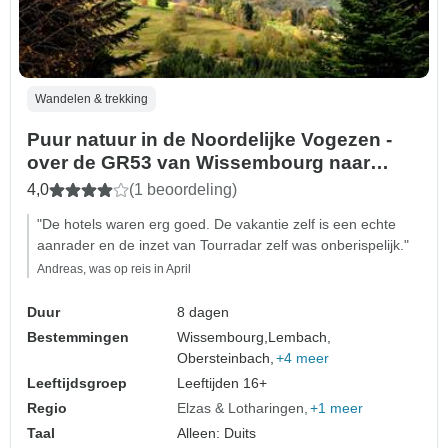
Wandelen & trekking
Puur natuur in de Noordelijke Vogezen -
over de GR53 van Wissembourg naar
Saverne (8 dagen)
4,0
(1 beoordeling)
"De hotels waren erg goed. De vakantie zelf is een echte
aanrader en de inzet van Tourradar zelf was onberispelijk."
Andreas, was op reis in April
Duur
8 dagen
Bestemmingen
Wissembourg,
Lembach,
Obersteinbach,
+4 meer
Leeftijdsgroep
Leeftijden 16+
Regio
Elzas & Lotharingen
+1 meer
Taal
Alleen: Duits