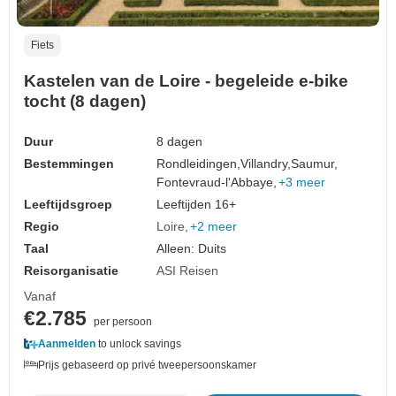
Fiets
Kastelen van de Loire - begeleide e-bike
tocht (8 dagen)
Duur
8 dagen
Bestemmingen
Rondleidingen,
Villandry,
Saumur,
Fontevraud-l'Abbaye,
+3 meer
Leeftijdsgroep
Leeftijden 16+
Regio
Loire
+2 meer
Taal
Alleen: Duits
Reisorganisatie
ASI Reisen
Vanaf
€2.785
per persoon
Aanmelden
to unlock savings
Prijs gebaseerd op privé tweepersoonskamer