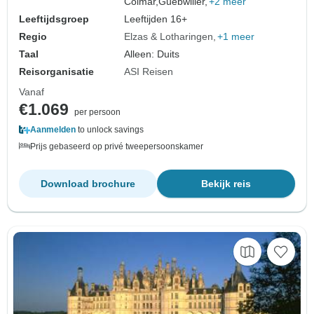
Colmar,
Guebwiller,
+2 meer
Leeftijdsgroep
Leeftijden 16+
Regio
Elzas & Lotharingen
+1 meer
Taal
Alleen: Duits
Reisorganisatie
ASI Reisen
Vanaf
€1.069
per persoon
Aanmelden
to unlock savings
Prijs gebaseerd op privé tweepersoonskamer
Download brochure
Bekijk reis