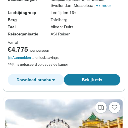
Swellendam,
Mosselbaai,
+7 meer
Leeftijdsgroep
Leeftijden 16+
Berg
Tafelberg
Taal
Alleen: Duits
Reisorganisatie
ASI Reisen
Vanaf
€4.775
per persoon
Aanmelden
to unlock savings
Prijs gebaseerd op gedeelde kamer
Download brochure
Bekijk reis