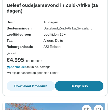
Beleef oudejaarsavond in Zuid-Afrika (16
dagen)
Duur
16 dagen
Bestemmingen
Duitsland
Zuid-Afrika
Swaziland
Leeftijdsgroep
Leeftijden 16+
Taal
Alleen: Duits
Reisorganisatie
ASI Reisen
Vanaf
€4.995
per persoon
Aanmelden
to unlock savings
Prijs gebaseerd op gedeelde kamer
Download brochure
Bekijk reis