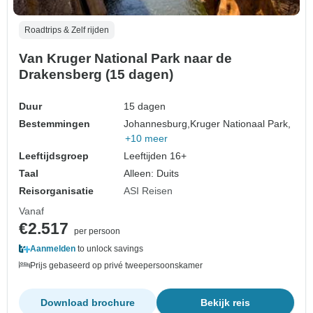
Roadtrips & Zelf rijden
Van Kruger National Park naar de
Drakensberg (15 dagen)
Duur
15 dagen
Bestemmingen
Johannesburg,
Kruger Nationaal Park,
+10 meer
Leeftijdsgroep
Leeftijden 16+
Taal
Alleen: Duits
Reisorganisatie
ASI Reisen
Vanaf
€2.517
per persoon
Aanmelden
to unlock savings
Prijs gebaseerd op privé tweepersoonskamer
Download brochure
Bekijk reis