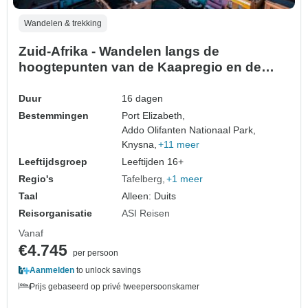
Wandelen & trekking
Zuid-Afrika - Wandelen langs de
hoogtepunten van de Kaapregio en de
Tuinroute (16 dagen)
Duur
16 dagen
Bestemmingen
Port Elizabeth,
Addo Olifanten Nationaal Park,
Knysna,
+11 meer
Leeftijdsgroep
Leeftijden 16+
Regio's
Tafelberg
+1 meer
Taal
Alleen: Duits
Reisorganisatie
ASI Reisen
Vanaf
€4.745
per persoon
Aanmelden
to unlock savings
Prijs gebaseerd op privé tweepersoonskamer