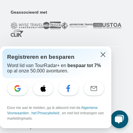
Geassocieerd met
Registreren en besparen
Bedrijf
Word lid van TourRadar+ en
bespaar tot 7%
Over ons
op al onze 50.000 avonturen.
Vacatures
Solliciteer nu!
Reizigers
Win een avontuur
Doe nu mee!
Waarom TourRadar?
Door me aan te melden, ga ik akkoord met de
Algemene
Na je boeking
Voorwaarden
,
het Privacybeleid
, en met het ontvangen van
marketingmails.
Annuleringsvoorwaarden
Community