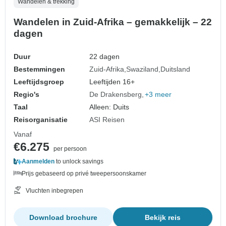
Wandelen & trekking
Wandelen in Zuid-Afrika – gemakkelijk – 22
dagen
Duur
22 dagen
Bestemmingen
Zuid-Afrika
Swaziland
Duitsland
Leeftijdsgroep
Leeftijden 16+
Regio's
De Drakensberg
+3 meer
Taal
Alleen: Duits
Reisorganisatie
ASI Reisen
Vanaf
€6.275
per persoon
Aanmelden
to unlock savings
Prijs gebaseerd op privé tweepersoonskamer
Vluchten inbegrepen
Download brochure
Bekijk reis