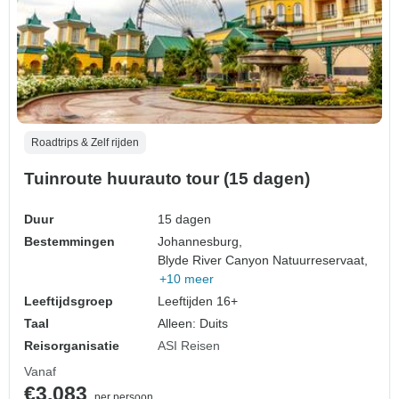
Roadtrips & Zelf rijden
Tuinroute huurauto tour (15 dagen)
Duur
15 dagen
Bestemmingen
Johannesburg,
Blyde River Canyon Natuurreservaat,
+10 meer
Leeftijdsgroep
Leeftijden 16+
Taal
Alleen: Duits
Reisorganisatie
ASI Reisen
Vanaf
€3.083
per persoon