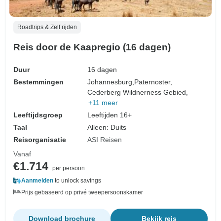
Roadtrips & Zelf rijden
Reis door de Kaapregio (16 dagen)
Duur
16 dagen
Bestemmingen
Johannesburg,
Paternoster,
Cederberg Wildnerness Gebied,
+11 meer
Leeftijdsgroep
Leeftijden 16+
Taal
Alleen: Duits
Reisorganisatie
ASI Reisen
Vanaf
€1.714
per persoon
Aanmelden
to unlock savings
Prijs gebaseerd op privé tweepersoonskamer
Download brochure
Bekijk reis