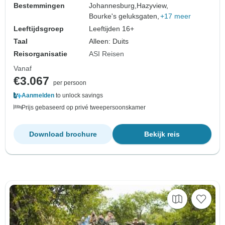
Bestemmingen
Johannesburg,
Hazyview,
Bourke's geluksgaten,
+17 meer
Leeftijdsgroep
Leeftijden 16+
Taal
Alleen: Duits
Reisorganisatie
ASI Reisen
Vanaf
€3.067
per persoon
Aanmelden
to unlock savings
Prijs gebaseerd op privé tweepersoonskamer
Download brochure
Bekijk reis