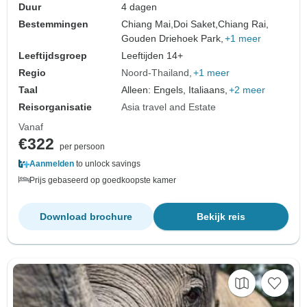
Duur
4 dagen
Bestemmingen
Chiang Mai,
Doi Saket,
Chiang Rai,
Gouden Driehoek Park,
+1 meer
Leeftijdsgroep
Leeftijden 14+
Regio
Noord-Thailand
+1 meer
Taal
Alleen: Engels, Italiaans,
+2 meer
Reisorganisatie
Asia travel and Estate
Vanaf
€322
per persoon
Aanmelden
to unlock savings
Prijs gebaseerd op goedkoopste kamer
Download brochure
Bekijk reis