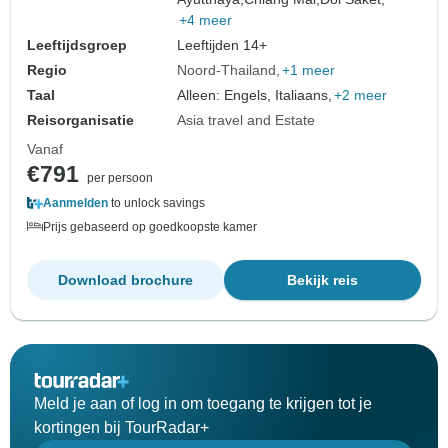
+4 meer
Leeftijdsgroep
Leeftijden 14+
Regio
Noord-Thailand
+1 meer
Taal
Alleen: Engels, Italiaans,
+2 meer
Reisorganisatie
Asia travel and Estate
Vanaf
€791
per persoon
Aanmelden
to unlock savings
Prijs gebaseerd op goedkoopste kamer
Download brochure
Bekijk reis
Meld je aan of log in om toegang te krijgen tot je
kortingen bij TourRadar+