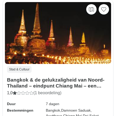
Stad & Cultuur
Bangkok & de gelukzaligheid van Noord-
Thailand – eindpunt Chiang Mai – een
avontuur voor solo-reizigers – excl.
1,0
(1 beoordeling)
vluchten – 7 dagen
Duur
7 dagen
Bestemmingen
Bangkok,
Damnoen Saduak,
Ayutthaya,
Chiang Mai,
Doi Saket,