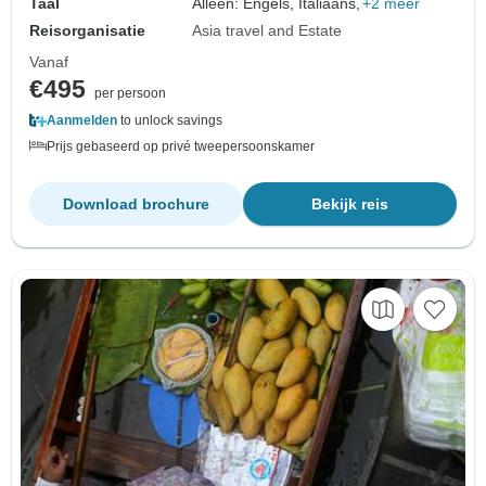
Taal
Alleen: Engels, Italiaans,
+2 meer
Reisorganisatie
Asia travel and Estate
Vanaf
€495
per persoon
Aanmelden
to unlock savings
Prijs gebaseerd op privé tweepersoonskamer
Download brochure
Bekijk reis