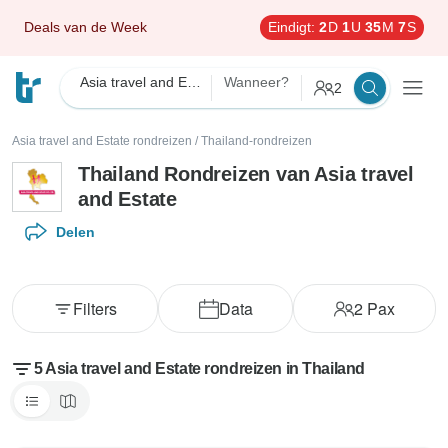
Deals van de Week
Eindigt:
2
D
1
U
35
M
6
S
Asia travel and Estate
Wanneer?
2
Asia travel and Estate rondreizen
/
Thailand-rondreizen
Thailand Rondreizen van Asia travel
and Estate
Delen
Filters
Data
2
Pax
5 Asia travel and Estate rondreizen in Thailand