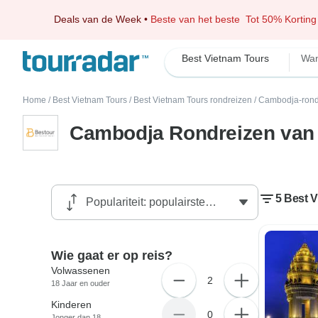
Deals van de Week
•
Beste van het beste
Tot 50% Korting
Best Vietnam Tours
Wan
Home
/
Best Vietnam Tours
/
Best Vietnam Tours rondreizen
/
Cambodja-rond
Cambodja Rondreizen van 
5 Best 
Wie gaat er op reis?
Volwassenen
2
18 Jaar en ouder
Kinderen
0
Jonger dan 18