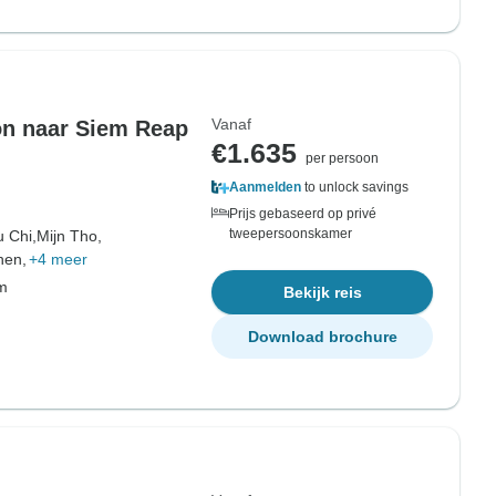
Vanaf
on naar Siem Reap
€1.635
per persoon
Aanmelden
to unlock savings
Prijs gebaseerd op privé
tweepersoonskamer
 Chi,
Mijn Tho,
hen,
+4 meer
om
Bekijk reis
Download brochure