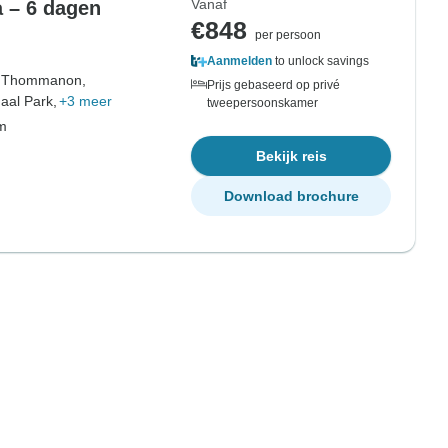
Vanaf
 – 6 dagen
€848
per persoon
Aanmelden
to unlock savings
,
Thommanon,
Prijs gebaseerd op privé
aal Park,
+3 meer
tweepersoonskamer
om
Bekijk reis
Download brochure