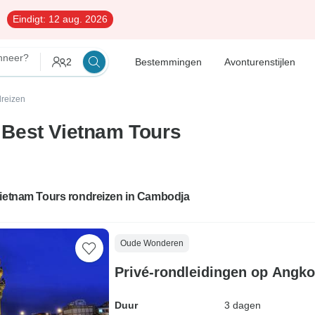
Eindigt:
12 aug. 2026
neer?
2
Bestemmingen
Avonturenstijlen
reizen
Best Vietnam Tours
Vietnam Tours rondreizen in Cambodja
Oude Wonderen
Privé-rondleidingen op Angko
Duur
3 dagen