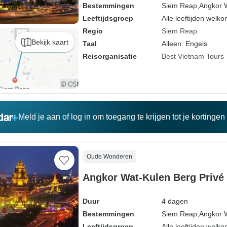
Bestemmingen
Siem Reap,
Angkor 
Leeftijdsgroep
Alle leeftijden welk
Regio
Siem Reap
Bekijk kaart
Taal
Alleen: Engels
Reisorganisatie
Best Vietnam Tours
Meld je aan of log in om toegang te krijgen tot je kortinge
Oude Wonderen
Angkor Wat-Kulen Berg Privé
Duur
4 dagen
Bestemmingen
Siem Reap,
Angkor 
Leeftijdsgroep
Alle leeftijden welk