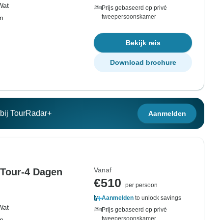
Wat
Prijs gebaseerd op privé
tweepersoonskamer
om
Bekijk reis
Download brochure
n bij TourRadar+
Aanmelden
Vanaf
 Tour-4 Dagen
€510
per persoon
Aanmelden
to unlock savings
Wat
Prijs gebaseerd op privé
tweepersoonskamer
om