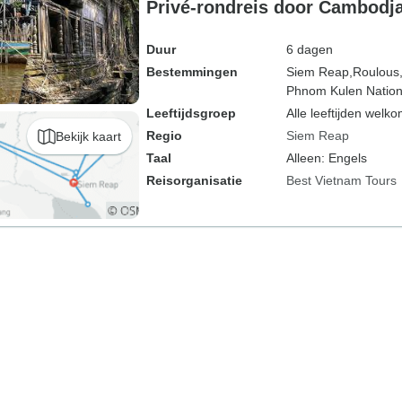
Privé-rondreis door Cambodja
Duur
6 dagen
Bestemmingen
Siem Reap,
Roulous
Phnom Kulen Nation
Leeftijdsgroep
Alle leeftijden welk
Regio
Siem Reap
Bekijk kaart
Taal
Alleen: Engels
Reisorganisatie
Best Vietnam Tours