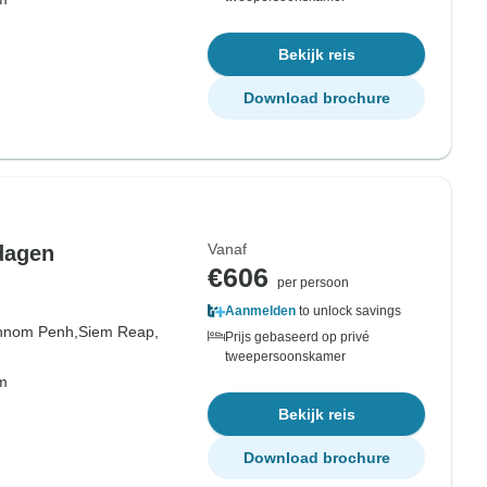
Bekijk reis
Download brochure
Vanaf
dagen
€606
per persoon
Aanmelden
to unlock savings
hnom Penh,
Siem Reap,
Prijs gebaseerd op privé
tweepersoonskamer
om
Bekijk reis
Download brochure