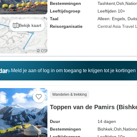
Bestemmingen
Tashkent,
Osh,
Natio
Leeftijdsgroep
Leeftijden 10+
Taal
Alleen: Engels, Duits
Bekijk kaart
Reisorganisatie
Central Asia Travel 
Meld je aan of log in om toegang te krijgen tot je kortinge
Wandelen & trekking
Toppen van de Pamirs (Bishke
Duur
14 dagen
Bestemmingen
Bishkek,
Osh,
Nation
Leeftijdsgroep
Leeftijden 10+