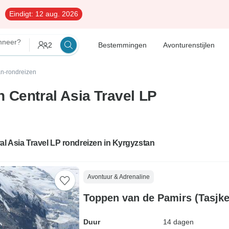
Eindigt:
12 aug. 2026
neer?
2
Bestemmingen
Avonturenstijlen
an-rondreizen
 Central Asia Travel LP
al Asia Travel LP rondreizen in Kyrgyzstan
Avontuur & Adrenaline
Toppen van de Pamirs (Tasjken
Duur
14 dagen