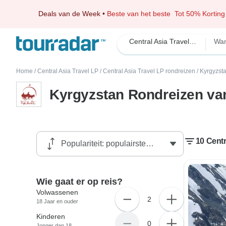
Deals van de Week
•
Beste van het beste
Tot 50% Korting
Central Asia Travel LP
Wan
Home
/
Central Asia Travel LP
/
Central Asia Travel LP rondreizen
/
Kyrgyzst
Kyrgyzstan Rondreizen van
10 Centr
Wie gaat er op reis?
Volwassenen
2
18 Jaar en ouder
Kinderen
0
Jonger dan 18