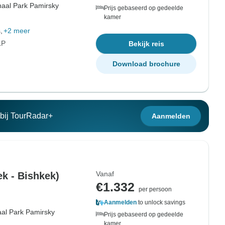
naal Park Pamirsky
Prijs gebaseerd op gedeelde
kamer
,
+2 meer
LP
Bekijk reis
Download brochure
n bij TourRadar+
Aanmelden
Vanaf
k - Bishkek)
€1.332
per persoon
Aanmelden
to unlock savings
aal Park Pamirsky
Prijs gebaseerd op gedeelde
kamer