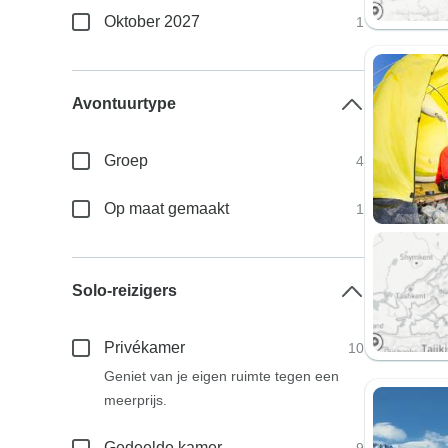
Oktober 2027
1
Avontuurtype
Groep
4
Op maat gemaakt
1
Solo-reizigers
Privékamer
10
Geniet van je eigen ruimte tegen een
meerprijs.
Gedeelde kamer