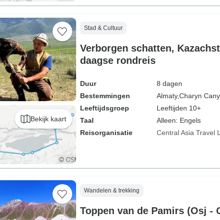
Stad & Cultuur
Verborgen schatten, Kazachsta
daagse rondreis
Duur
8 dagen
Bestemmingen
Almaty,
Charyn Canyo
Leeftijdsgroep
Leeftijden 10+
Bekijk kaart
Taal
Alleen: Engels
Reisorganisatie
Central Asia Travel 
Wandelen & trekking
Toppen van de Pamirs (Osj - 