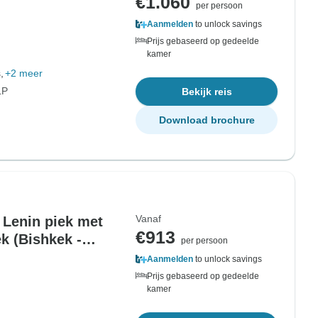
€1.060
per persoon
Aanmelden
to unlock savings
Prijs gebaseerd op gedeelde
kamer
,
+2 meer
LP
Bekijk reis
Download brochure
Vanaf
 Lenin piek met
€913
k (Bishkek -
per persoon
Aanmelden
to unlock savings
Prijs gebaseerd op gedeelde
kamer