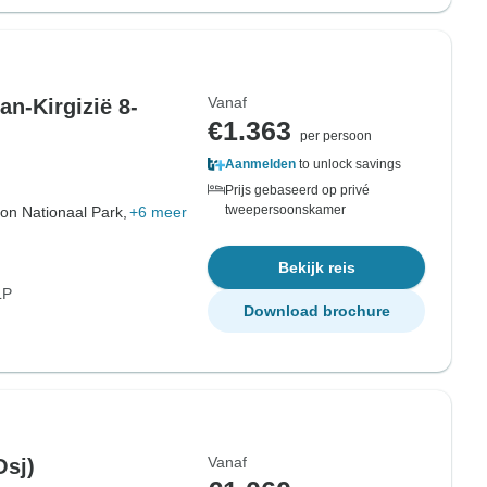
Vanaf
n-Kirgizië 8-
€1.363
per persoon
Aanmelden
to unlock savings
Prijs gebaseerd op privé
tweepersoonskamer
n Nationaal Park,
+6 meer
Bekijk reis
LP
Download brochure
Vanaf
Osj)