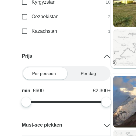
Kyrgyzstan
10
Oezbekistan
2
Kazachstan
1
Prijs
Per persoon
Per dag
min.
€600
€2.300+
Must-see plekken