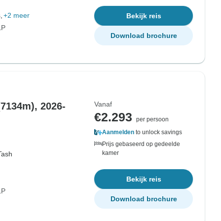
,
+2 meer
Bekijk reis
LP
Download brochure
Vanaf
(7134m), 2026-
€2.293
per persoon
Aanmelden
to unlock savings
Prijs gebaseerd op gedeelde
kamer
Tash
Bekijk reis
LP
Download brochure