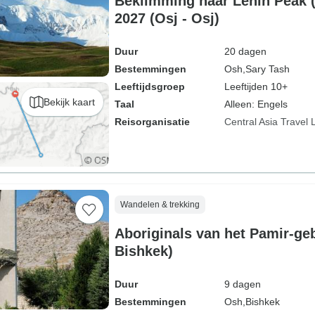
Beklimming naar Lenin Peak 
2027 (Osj - Osj)
Duur
20 dagen
Bestemmingen
Osh,
Sary Tash
Leeftijdsgroep
Leeftijden 10+
Bekijk kaart
Taal
Alleen: Engels
Reisorganisatie
Central Asia Travel 
Wandelen & trekking
Aboriginals van het Pamir-geb
Bishkek)
Duur
9 dagen
Bestemmingen
Osh,
Bishkek