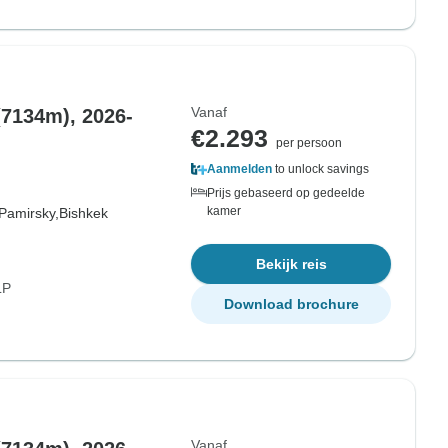
Vanaf
(7134m), 2026-
€2.293
per persoon
Aanmelden
to unlock savings
Prijs gebaseerd op gedeelde
kamer
Pamirsky,
Bishkek
Bekijk reis
LP
Download brochure
Vanaf