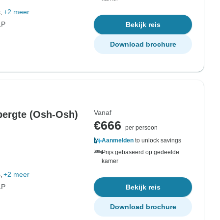
,
+2 meer
LP
Bekijk reis
Download brochure
Vanaf
bergte (Osh-Osh)
€666
per persoon
Aanmelden
to unlock savings
Prijs gebaseerd op gedeelde
kamer
,
+2 meer
LP
Bekijk reis
Download brochure