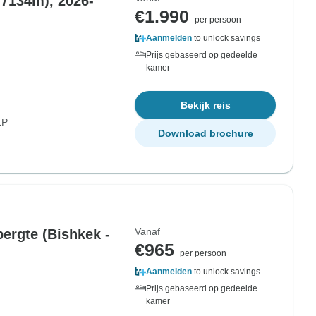
(7134m), 2026-
€1.990
per persoon
Aanmelden
to unlock savings
Prijs gebaseerd op gedeelde
kamer
Bekijk reis
LP
Download brochure
Vanaf
ergte (Bishkek -
€965
per persoon
Aanmelden
to unlock savings
Prijs gebaseerd op gedeelde
kamer