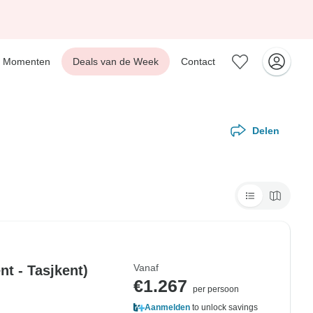
Momenten
Deals van de Week
Contact
Delen
Vanaf
t - Tasjkent)
€1.267
per persoon
Aanmelden
to unlock savings