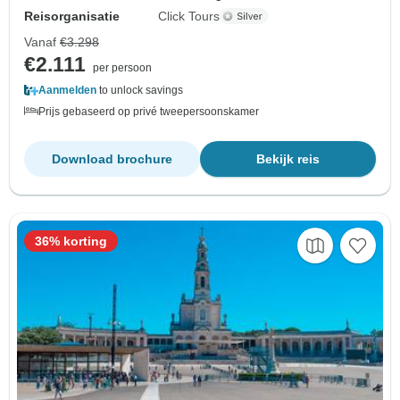
Reisorganisatie
Click Tours
Vanaf
€3.298
€2.111
per persoon
Aanmelden
to unlock savings
Prijs gebaseerd op privé tweepersoonskamer
Download brochure
Bekijk reis
36% korting