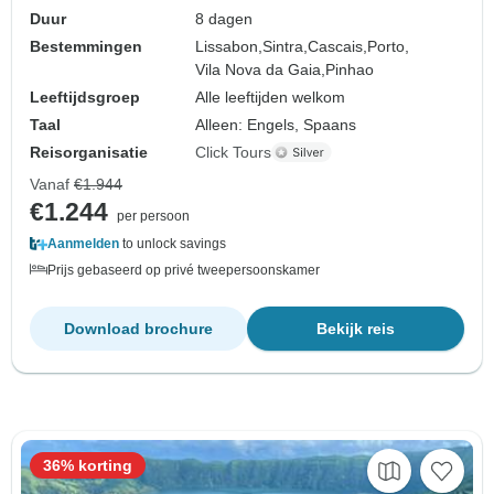
Duur
8 dagen
Bestemmingen
Lissabon,
Sintra,
Cascais,
Porto,
Vila Nova da Gaia,
Pinhao
Leeftijdsgroep
Alle leeftijden welkom
Taal
Alleen: Engels, Spaans
Reisorganisatie
Click Tours
Vanaf
€1.944
€1.244
per persoon
Aanmelden
to unlock savings
Prijs gebaseerd op privé tweepersoonskamer
Download brochure
Bekijk reis
36% korting