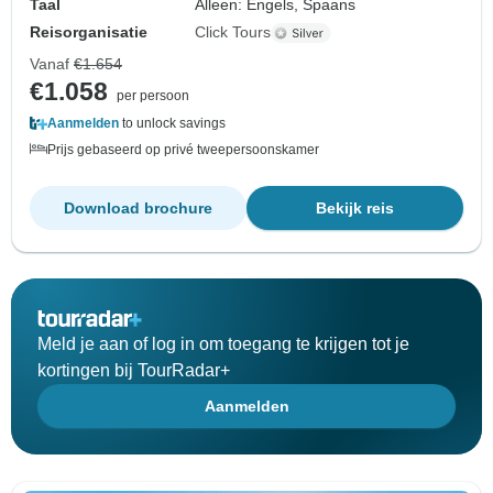
Taal
Alleen: Engels, Spaans
Reisorganisatie
Click Tours
Vanaf
€1.654
€1.058
per persoon
Aanmelden
to unlock savings
Prijs gebaseerd op privé tweepersoonskamer
Download brochure
Bekijk reis
Meld je aan of log in om toegang te krijgen tot je
kortingen bij TourRadar+
Aanmelden