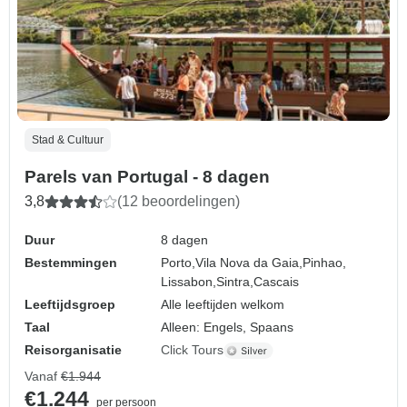
Stad & Cultuur
Parels van Portugal - 8 dagen
3,8
(12 beoordelingen)
Duur
8 dagen
Bestemmingen
Porto,
Vila Nova da Gaia,
Pinhao,
Lissabon,
Sintra,
Cascais
Leeftijdsgroep
Alle leeftijden welkom
Taal
Alleen: Engels, Spaans
Reisorganisatie
Click Tours
Vanaf
€1.944
€1.244
per persoon