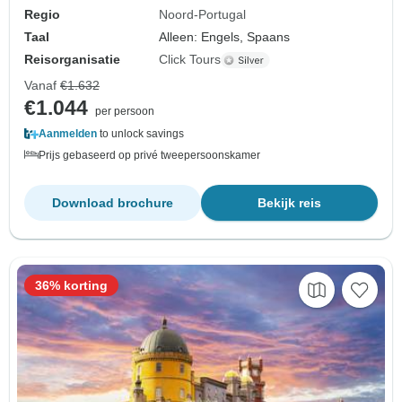
Regio
Noord-Portugal
Taal
Alleen: Engels, Spaans
Reisorganisatie
Click Tours
Vanaf
€1.632
€1.044
per persoon
Aanmelden
to unlock savings
Prijs gebaseerd op privé tweepersoonskamer
Download brochure
Bekijk reis
36% korting