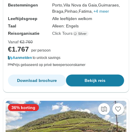
Bestemmingen
Porto,
Vila Nova da Gaia,
Guimaraes,
Braga,
Pinhao,
Fatima,
+4 meer
Leeftijdsgroep
Alle leeftijden welkom
Taal
Alleen: Engels
Reisorganisatie
Click Tours
Vanaf
€2.760
€1.767
per persoon
Aanmelden
to unlock savings
Prijs gebaseerd op privé tweepersoonskamer
Download brochure
Bekijk reis
36% korting