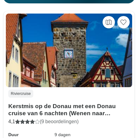
Riviercruise
Kerstmis op de Donau met een Donau
cruise van 6 nachten (Wenen naar
Wurzburg) (2027)
4,1
(9 beoordelingen)
Duur
9 dagen