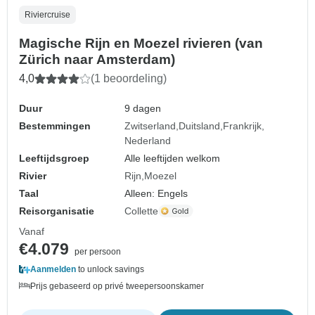
Riviercruise
Magische Rijn en Moezel rivieren (van
Zürich naar Amsterdam)
4,0
(1 beoordeling)
Duur
9 dagen
Bestemmingen
Zwitserland
Duitsland
Frankrijk
Nederland
Leeftijdsgroep
Alle leeftijden welkom
Rivier
Rijn
Moezel
Taal
Alleen: Engels
Reisorganisatie
Collette
Vanaf
€4.079
per persoon
Aanmelden
to unlock savings
Prijs gebaseerd op privé tweepersoonskamer