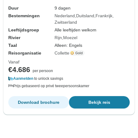
Duur
9 dagen
Bestemmingen
Nederland
Duitsland
Frankrijk
Zwitserland
Leeftijdsgroep
Alle leeftijden welkom
Rivier
Rijn
Moezel
Taal
Alleen: Engels
Reisorganisatie
Collette
Vanaf
€4.686
per persoon
Aanmelden
to unlock savings
Prijs gebaseerd op privé tweepersoonskamer
Download brochure
Bekijk reis