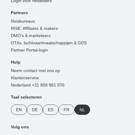
Login voor reisleiders
Partners
Reisbureaus
RISE: Affiliates & makers
DMO's & marketeers
OTAs, luchtvaartmaatschappijen & GDS
Partner Portal-login
Hulp
Neem contact met ons op
Klantenservice
Nederland +31 858 881 876
Taal selecteren
EN
DE
ES
FR
NL
Volg ons