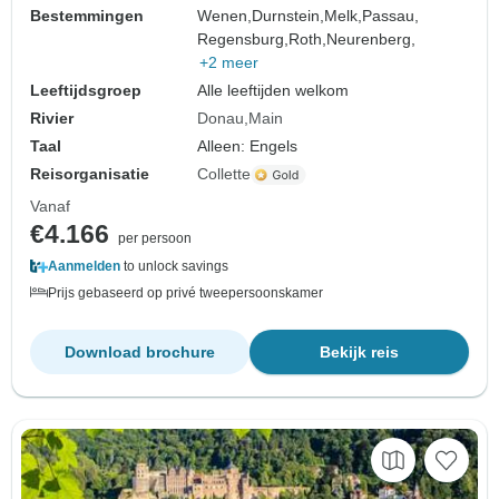
Bestemmingen
Wenen,
Durnstein,
Melk,
Passau,
Regensburg,
Roth,
Neurenberg,
+2 meer
Leeftijdsgroep
Alle leeftijden welkom
Rivier
Donau
Main
Taal
Alleen: Engels
Reisorganisatie
Collette
Vanaf
€4.166
per persoon
Aanmelden
to unlock savings
Prijs gebaseerd op privé tweepersoonskamer
Download brochure
Bekijk reis