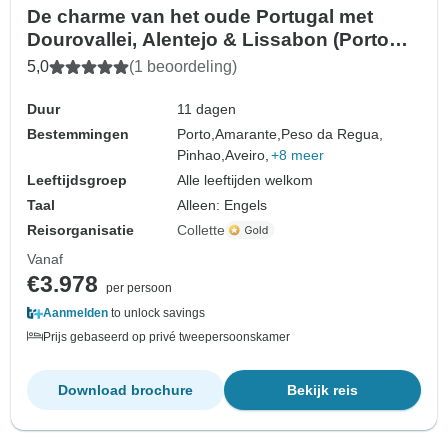
De charme van het oude Portugal met
Dourovallei, Alentejo & Lissabon (Porto
naar Lissabon) (2027)
5,0
(1 beoordeling)
Duur
11 dagen
Bestemmingen
Porto,
Amarante,
Peso da Regua,
Pinhao,
Aveiro,
+8 meer
Leeftijdsgroep
Alle leeftijden welkom
Taal
Alleen: Engels
Reisorganisatie
Collette
Vanaf
€3.978
per persoon
Aanmelden
to unlock savings
Prijs gebaseerd op privé tweepersoonskamer
Download brochure
Bekijk reis