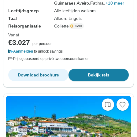
Guimaraes,
Aveiro,
Fatima,
+10 meer
Leeftijdsgroep
Alle leeftijden welkom
Taal
Alleen: Engels
Reisorganisatie
Collette
Vanaf
€3.027
per persoon
Aanmelden
to unlock savings
Prijs gebaseerd op privé tweepersoonskamer
Download brochure
Bekijk reis