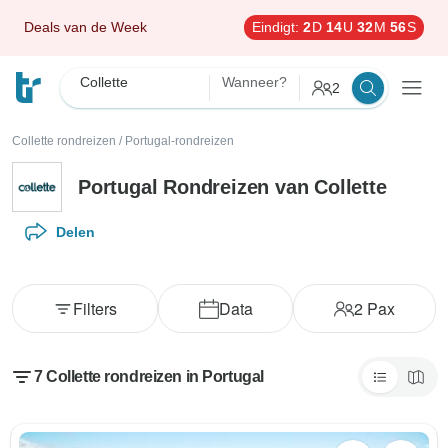
Deals van de Week
Eindigt:
2
D
14
U
32
M
55
S
Collette
Wanneer?
2
Collette rondreizen
/
Portugal-rondreizen
Portugal Rondreizen van Collette
Delen
Filters
Data
2
Pax
7 Collette rondreizen in Portugal