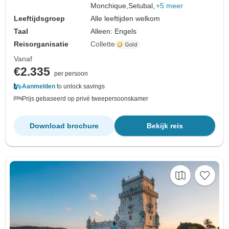
Monchique,
Setubal,
+5 meer
Leeftijdsgroep
Alle leeftijden welkom
Taal
Alleen: Engels
Reisorganisatie
Collette
Vanaf
€2.335
per persoon
Aanmelden
to unlock savings
Prijs gebaseerd op privé tweepersoonskamer
Download brochure
Bekijk reis