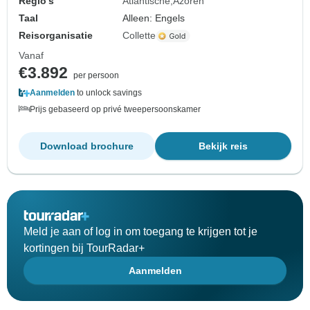
Regio's
Atlantische
Azoren
Taal
Alleen: Engels
Reisorganisatie
Collette
Vanaf
€3.892
per persoon
Aanmelden
to unlock savings
Prijs gebaseerd op privé tweepersoonskamer
Download brochure
Bekijk reis
Meld je aan of log in om toegang te krijgen tot je
kortingen bij TourRadar+
Aanmelden