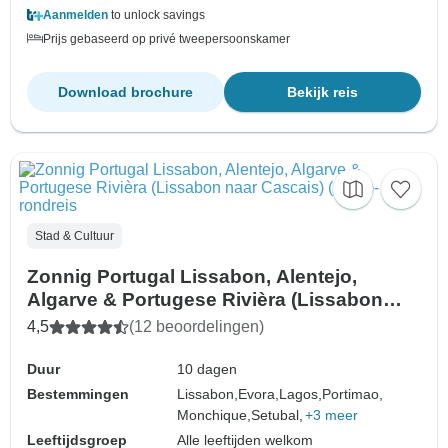
Aanmelden
to unlock savings
Prijs gebaseerd op privé tweepersoonskamer
Download brochure
Bekijk reis
Stad & Cultuur
Zonnig Portugal Lissabon, Alentejo,
Algarve & Portugese Rivièra (Lissabon
naar Cascais) (2027)
4,5
(12 beoordelingen)
Duur
10 dagen
Bestemmingen
Lissabon,
Evora,
Lagos,
Portimao,
Monchique,
Setubal,
+3 meer
Leeftijdsgroep
Alle leeftijden welkom