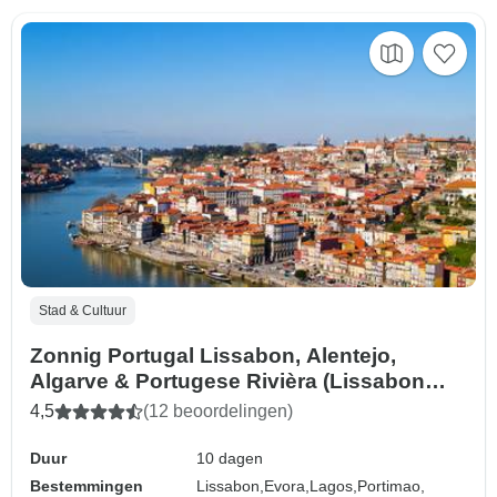
Stad & Cultuur
Zonnig Portugal Lissabon, Alentejo,
Algarve & Portugese Rivièra (Lissabon
naar Cascais) (2026)
4,5
(12 beoordelingen)
Duur
10 dagen
Bestemmingen
Lissabon,
Evora,
Lagos,
Portimao,