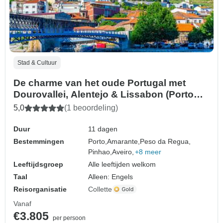
Stad & Cultuur
De charme van het oude Portugal met
Dourovallei, Alentejo & Lissabon (Porto
naar Lissabon) (2026)
5,0
(1 beoordeling)
Duur
11 dagen
Bestemmingen
Porto,
Amarante,
Peso da Regua,
Pinhao,
Aveiro,
+8 meer
Leeftijdsgroep
Alle leeftijden welkom
Taal
Alleen: Engels
Reisorganisatie
Collette
Vanaf
€3.805
per persoon