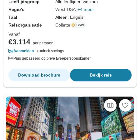
Leeftijdsgroep
Alle leeftijden welkom
Regio's
West-USA
+4 meer
Taal
Alleen: Engels
Reisorganisatie
Collette
Vanaf
€3.114
per persoon
Aanmelden
to unlock savings
Prijs gebaseerd op privé tweepersoonskamer
Download brochure
Bekijk reis