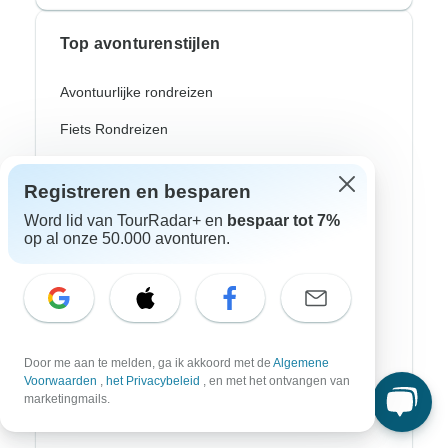
Top avonturenstijlen
Avontuurlijke rondreizen
Fiets Rondreizen
Noorderlicht
Registreren en besparen
Riviercruises
Word lid van TourRadar+ en
bespaar tot 7%
op al onze 50.000 avonturen.
Afrika Safari
Wandeltochten
Culturele Rondreizen
Bus Rondreizen
Door me aan te melden, ga ik akkoord met de
Algemene
Voorwaarden
,
het Privacybeleid
, en met het ontvangen van
Trein / Spoor Reizen
marketingmails.
Strand Rondreizen