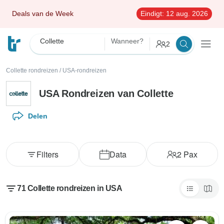
Deals van de Week
Eindigt:
12 aug. 2026
Collette
Wanneer?
2
Collette rondreizen
/
USA-rondreizen
USA Rondreizen van Collette
Delen
Filters
Data
2
Pax
71 Collette rondreizen in USA