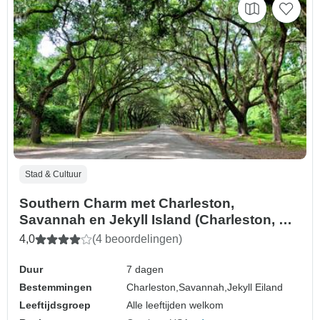
Stad & Cultuur
Southern Charm met Charleston,
Savannah en Jekyll Island (Charleston, SC
naar Jekyll Island, GA) (2026)
4,0
(4 beoordelingen)
Duur
7 dagen
Bestemmingen
Charleston,
Savannah,
Jekyll Eiland
Leeftijdsgroep
Alle leeftijden welkom