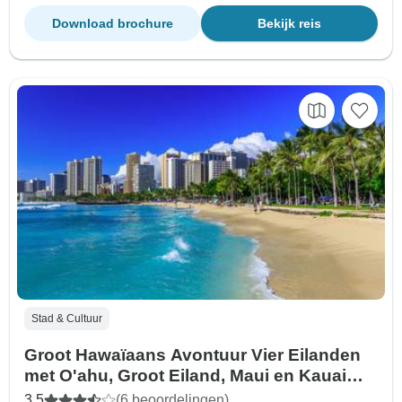
Download brochure
Bekijk reis
Stad & Cultuur
Groot Hawaïaans Avontuur Vier Eilanden
met O'ahu, Groot Eiland, Maui en Kauai
(Honolulu, HI naar Lihue, HI) (2026)
3,5
(6 beoordelingen)