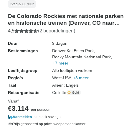
Stad & Cultuur
De Colorado Rockies met nationale parken
en historische treinen (Denver, CO naar
Colorado Springs, CO) (2026)
4,5
(2 beoordelingen)
Duur
9 dagen
Bestemmingen
Denver,
Kei,
Estes Park,
Rocky Mountain Nationaal Park,
+7 meer
Leeftijdsgroep
Alle leeftijden welkom
Regio's
West-USA
+3 meer
Taal
Alleen: Engels
Reisorganisatie
Collette
Vanaf
€3.114
per persoon
Aanmelden
to unlock savings
Prijs gebaseerd op privé tweepersoonskamer