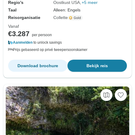
Regio's
Oostkust USA
+5 meer
Taal
Alleen: Engels
Reisorganisatie
Collette
Vanaf
€3.287
per persoon
Aanmelden
to unlock savings
Prijs gebaseerd op privé tweepersoonskamer
Download brochure
Bekijk reis