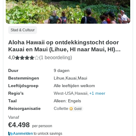
Stad & Cultuur
Aloha Hawaii op ontdekkingstocht door
Kauai en Maui (Lihue, HI naar Maui, HI)
(2026)
4,0
(1 beoordeling)
Duur
9 dagen
Bestemmingen
Lihue,
Kauai,
Maui
Leeftijdsgroep
Alle leeftijden welkom
Regio's
West-USA
Hawaii
+1 meer
Taal
Alleen: Engels
Reisorganisatie
Collette
Vanaf
€4.498
per persoon
Aanmelden
to unlock savings