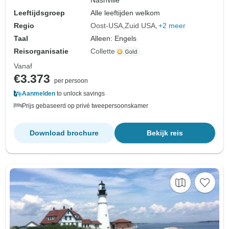
Nashville
Leeftijdsgroep
Alle leeftijden welkom
Regio
Oost-USA
Zuid USA
+2 meer
Taal
Alleen: Engels
Reisorganisatie
Collette
Vanaf
€3.373
per persoon
Aanmelden
to unlock savings
Prijs gebaseerd op privé tweepersoonskamer
Download brochure
Bekijk reis