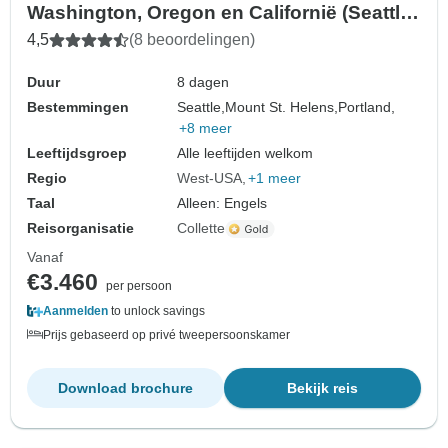
Washington, Oregon en Californië (Seattle,
WA tot San Francisco, CA) (2027)
4,5
(8 beoordelingen)
Duur
8 dagen
Bestemmingen
Seattle,
Mount St. Helens,
Portland,
+8 meer
Leeftijdsgroep
Alle leeftijden welkom
Regio
West-USA
+1 meer
Taal
Alleen: Engels
Reisorganisatie
Collette
Vanaf
€3.460
per persoon
Aanmelden
to unlock savings
Prijs gebaseerd op privé tweepersoonskamer
Download brochure
Bekijk reis