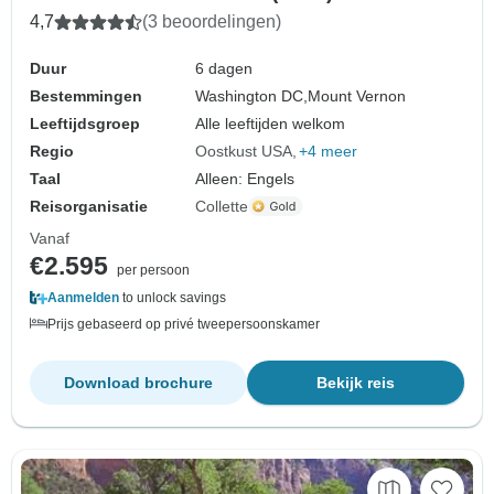
4,7
(3 beoordelingen)
Duur
6 dagen
Bestemmingen
Washington DC,
Mount Vernon
Leeftijdsgroep
Alle leeftijden welkom
Regio
Oostkust USA
+4 meer
Taal
Alleen: Engels
Reisorganisatie
Collette
Vanaf
€2.595
per persoon
Aanmelden
to unlock savings
Prijs gebaseerd op privé tweepersoonskamer
Download brochure
Bekijk reis