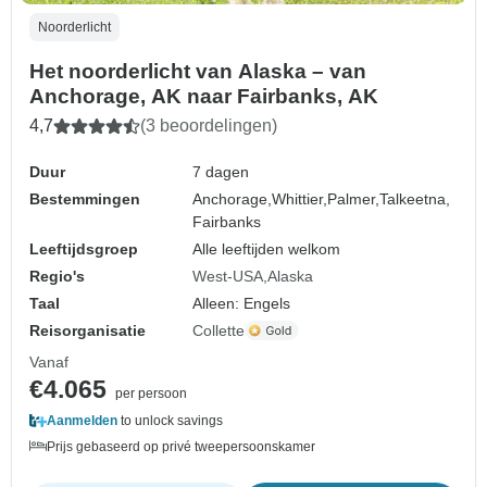
Noorderlicht
Het noorderlicht van Alaska – van
Anchorage, AK naar Fairbanks, AK
4,7
(3 beoordelingen)
Duur
7 dagen
Bestemmingen
Anchorage,
Whittier,
Palmer,
Talkeetna,
Fairbanks
Leeftijdsgroep
Alle leeftijden welkom
Regio's
West-USA
Alaska
Taal
Alleen: Engels
Reisorganisatie
Collette
Vanaf
€4.065
per persoon
Aanmelden
to unlock savings
Prijs gebaseerd op privé tweepersoonskamer