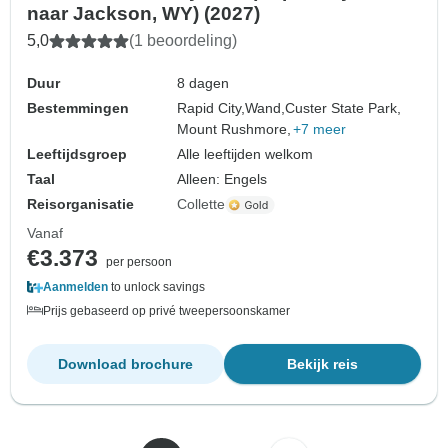
naar Jackson, WY) (2027)
5,0
(1 beoordeling)
Duur
8 dagen
Bestemmingen
Rapid City,
Wand,
Custer State Park,
Mount Rushmore,
+7 meer
Leeftijdsgroep
Alle leeftijden welkom
Taal
Alleen: Engels
Reisorganisatie
Collette
Vanaf
€3.373
per persoon
Aanmelden
to unlock savings
Prijs gebaseerd op privé tweepersoonskamer
Download brochure
Bekijk reis