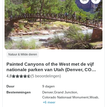
Natuur & Wilde dieren
Painted Canyons of the West met de vijf
nationale parken van Utah (Denver, CO
naar Las Vegas, NV) (2026)
4,8
(5 beoordelingen)
Duur
9 dagen
Bestemmingen
Denver,
Grand Junction,
Colorado Nationaal Monument,
Moab,
+6 meer