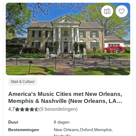
Stad & Cultuur
America's Music Cities met New Orleans,
Memphis & Nashville (New Orleans, LA
naar Nashville, TN) (2026)
4,7
(9 beoordelingen)
Duur
8 dagen
Bestemmingen
New Orleans,
Oxford,
Memphis,