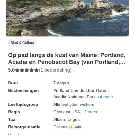
Stad & Cultuur
Op pad langs de kust van Maine: Portland,
Acadia en Penobscot Bay (van Portland,
ME naar Freeport, ME) (2027)
5,0
(1 beoordeling)
Duur
7 dagen
Bestemmingen
Portland,
Camden,
Bar Harbor,
Acadia Nationaal Park,
+4 meer
Leeftijdsgroep
Alle leeftijden welkom
Regio
Oostkust USA
+2 meer
Taal
Alleen: Engels
Reisorganisatie
Collette