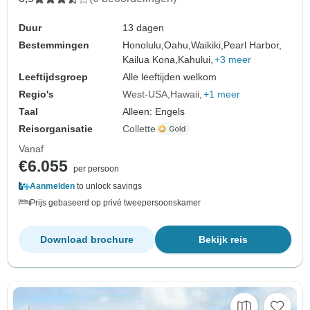
Duur
13 dagen
Bestemmingen
Honolulu,
Oahu,
Waikiki,
Pearl Harbor,
Kailua Kona,
Kahului,
+3 meer
Leeftijdsgroep
Alle leeftijden welkom
Regio's
West-USA
Hawaii
+1 meer
Taal
Alleen: Engels
Reisorganisatie
Collette
Vanaf
€6.055
per persoon
Aanmelden
to unlock savings
Prijs gebaseerd op privé tweepersoonskamer
Download brochure
Bekijk reis