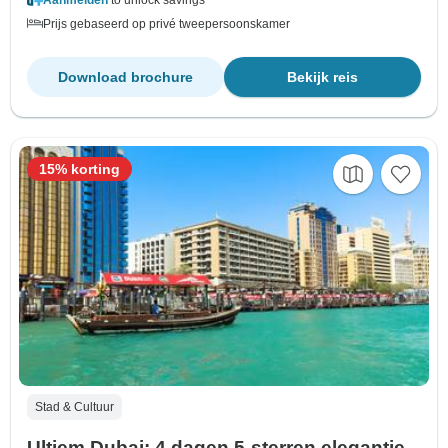
Aanmelden
to unlock savings
Prijs gebaseerd op privé tweepersoonskamer
Download brochure
Bekijk reis
15% korting
Stad & Cultuur
Ultiem Dubai: 4 dagen 5-sterren elegantie