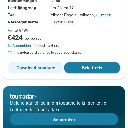
Bestemmingen
Dubai
Leeftijdsgroep
Leeftijden 12+
Taal
Alleen: Engels, Italiaans,
+1 meer
Reisorganisatie
Daytur Dubai
Vanaf
€499
€424
per persoon
Aanmelden
to unlock savings
Prijs gebaseerd op privé tweepersoonskamer
Download brochure
Bekijk reis
Meld je aan of log in om toegang te krijgen tot je
kortingen bij TourRadar+
Aanmelden