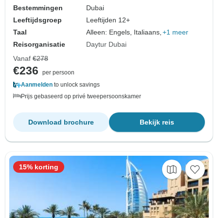
Bestemmingen
Dubai
Leeftijdsgroep
Leeftijden 12+
Taal
Alleen: Engels, Italiaans,
+1 meer
Reisorganisatie
Daytur Dubai
Vanaf
€278
€236
per persoon
Aanmelden
to unlock savings
Prijs gebaseerd op privé tweepersoonskamer
Download brochure
Bekijk reis
15% korting