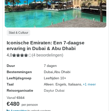
Stad & Cultuur
Iconische Emiraten: Een 7-daagse
ervaring in Dubai & Abu Dhabi
4,0
(4 beoordelingen)
Duur
7 dagen
Bestemmingen
Dubai,
Abu Dhabi
Leeftijdsgroep
Leeftijden 10+
Taal
Alleen: Engels, Italiaans,
+1 meer
Reisorganisatie
Daytur Dubai
Vanaf
€564
€480
per persoon