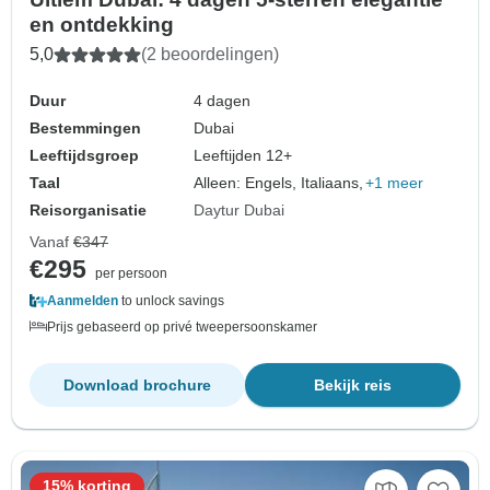
en ontdekking
5,0
(2 beoordelingen)
Duur
4 dagen
Bestemmingen
Dubai
Leeftijdsgroep
Leeftijden 12+
Taal
Alleen: Engels, Italiaans,
+1 meer
Reisorganisatie
Daytur Dubai
Vanaf
€347
€295
per persoon
Aanmelden
to unlock savings
Prijs gebaseerd op privé tweepersoonskamer
Download brochure
Bekijk reis
15% korting