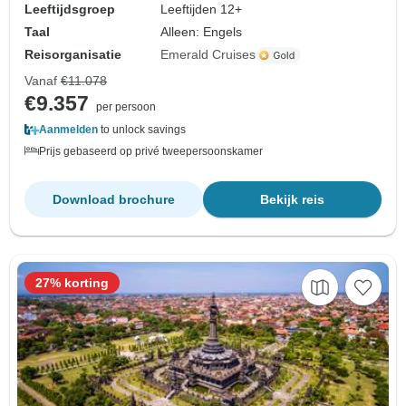
Leeftijdsgroep
Leeftijden 12+
Taal
Alleen: Engels
Reisorganisatie
Emerald Cruises
Vanaf
€11.078
€9.357
per persoon
Aanmelden
to unlock savings
Prijs gebaseerd op privé tweepersoonskamer
Download brochure
Bekijk reis
27% korting