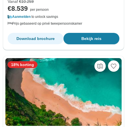
Vanaf
€10.259
€8.539
per persoon
Aanmelden
to unlock savings
Prijs gebaseerd op privé tweepersoonskamer
Download brochure
Bekijk reis
18% korting