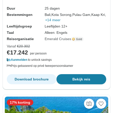
Duur
25 dagen
Bestemmingen
Bali,
Kota Sorong,
Pulau Gam,
Kaap Kri,
+14 meer
Leeftijdsgroep
Leeftijden 12+
Taal
Alleen: Engels
Reisorganisatie
Emerald Cruises
Vanaf
€20.302
€17.242
per persoon
Aanmelden
to unlock savings
Prijs gebaseerd op privé tweepersoonskamer
Download brochure
Bekijk reis
17% korting