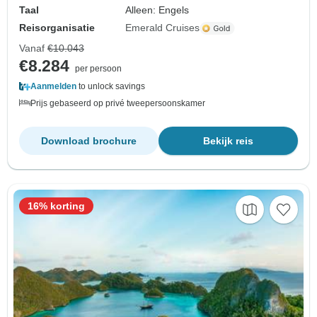
Taal
Alleen: Engels
Reisorganisatie
Emerald Cruises
Vanaf
€10.043
€8.284
per persoon
Aanmelden
to unlock savings
Prijs gebaseerd op privé tweepersoonskamer
Download brochure
Bekijk reis
16% korting