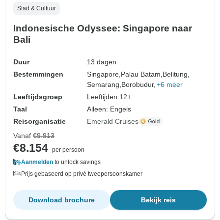
Stad & Cultuur
Indonesische Odyssee: Singapore naar
Bali
Duur
13 dagen
Bestemmingen
Singapore,
Palau Batam,
Belitung,
Semarang,
Borobudur,
+6 meer
Leeftijdsgroep
Leeftijden 12+
Taal
Alleen: Engels
Reisorganisatie
Emerald Cruises
Vanaf
€9.913
€8.154
per persoon
Aanmelden
to unlock savings
Prijs gebaseerd op privé tweepersoonskamer
Download brochure
Bekijk reis