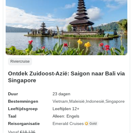
Riviercruise
Ontdek Zuidoost-Azië: Saigon naar Bali via
Singapore
Duur
23 dagen
Bestemmingen
Vietnam
Maleisië
Indonesië
Singapore
Leeftijdsgroep
Leeftijden 12+
Taal
Alleen: Engels
Reisorganisatie
Emerald Cruises
Vanaf
€18.136