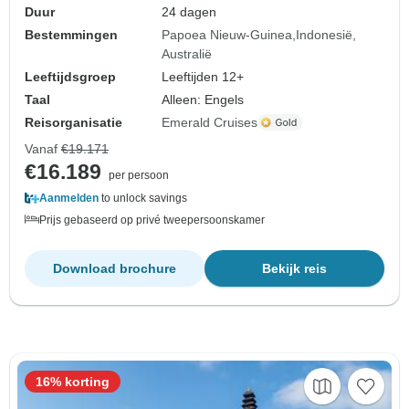
Duur
24 dagen
Bestemmingen
Papoea Nieuw-Guinea
Indonesië
Australië
Leeftijdsgroep
Leeftijden 12+
Taal
Alleen: Engels
Reisorganisatie
Emerald Cruises
Vanaf
€19.171
€16.189
per persoon
Aanmelden
to unlock savings
Prijs gebaseerd op privé tweepersoonskamer
Download brochure
Bekijk reis
16% korting