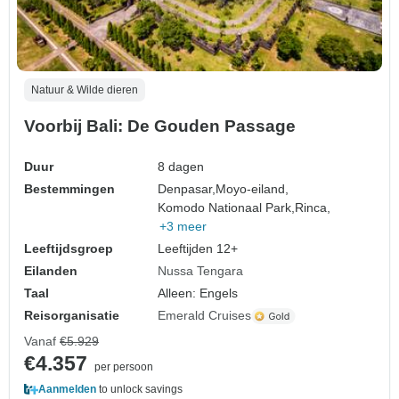
Natuur & Wilde dieren
Voorbij Bali: De Gouden Passage
Duur
8 dagen
Bestemmingen
Denpasar,
Moyo-eiland,
Komodo Nationaal Park,
Rinca,
+3 meer
Leeftijdsgroep
Leeftijden 12+
Eilanden
Nussa Tengara
Taal
Alleen: Engels
Reisorganisatie
Emerald Cruises
Vanaf
€5.929
€4.357
per persoon
Aanmelden
to unlock savings