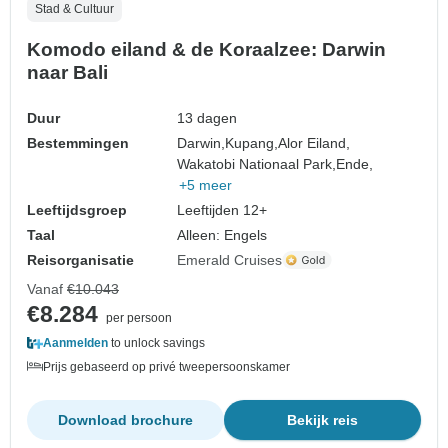
Stad & Cultuur
Komodo eiland & de Koraalzee: Darwin
naar Bali
Duur
13 dagen
Bestemmingen
Darwin,
Kupang,
Alor Eiland,
Wakatobi Nationaal Park,
Ende,
+5 meer
Leeftijdsgroep
Leeftijden 12+
Taal
Alleen: Engels
Reisorganisatie
Emerald Cruises
Vanaf
€10.043
€8.284
per persoon
Aanmelden
to unlock savings
Prijs gebaseerd op privé tweepersoonskamer
Download brochure
Bekijk reis