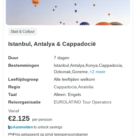
Stad & Cultuur
Istanbul, Antalya & Cappadocië
Duur
7 dagen
Bestemmingen
Istanbul,
Antalya,
Konya,
Cappadocia,
Ozkonak,
Goreme,
+2 meer
Leeftijdsgroep
Alle leeftijden welkom
Regio
Cappadocia
Anatolia
Taal
Alleen: Engels
Reisorganisatie
EUROLATINO Tour Operators
Vanaf
€2.125
per persoon
Aanmelden
to unlock savings
Prijs gebaseerd op privé tweepersoonskamer