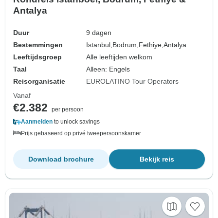
Antalya
Duur
9 dagen
Bestemmingen
Istanbul,
Bodrum,
Fethiye,
Antalya
Leeftijdsgroep
Alle leeftijden welkom
Taal
Alleen: Engels
Reisorganisatie
EUROLATINO Tour Operators
Vanaf
€2.382
per persoon
Aanmelden
to unlock savings
Prijs gebaseerd op privé tweepersoonskamer
Download brochure
Bekijk reis