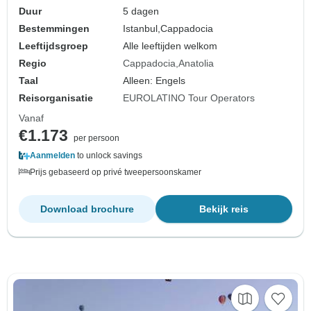
Duur
5 dagen
Bestemmingen
Istanbul,
Cappadocia
Leeftijdsgroep
Alle leeftijden welkom
Regio
Cappadocia
Anatolia
Taal
Alleen: Engels
Reisorganisatie
EUROLATINO Tour Operators
Vanaf
€1.173
per persoon
Aanmelden
to unlock savings
Prijs gebaseerd op privé tweepersoonskamer
Download brochure
Bekijk reis