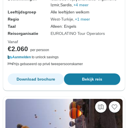
Izmir,
Sardis,
+4 meer
Leeftijdsgroep
Alle leeftijden welkom
Regio
West-Turkije
+1 meer
Taal
Alleen: Engels
Reisorganisatie
EUROLATINO Tour Operators
Vanaf
€2.060
per persoon
Aanmelden
to unlock savings
Prijs gebaseerd op privé tweepersoonskamer
Download brochure
Bekijk reis