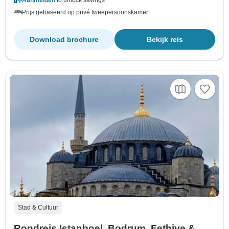
Aanmelden
to unlock savings
Prijs gebaseerd op privé tweepersoonskamer
Download brochure
Bekijk reis
Stad & Cultuur
Rondreis Istanboel, Bodrum, Fethiye &