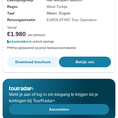
Leeftijdsgroep
Alle leeftijden welkom
Regio
West-Turkije
Taal
Alleen: Engels
Reisorganisatie
EUROLATINO Tour Operators
Vanaf
€1.980
per persoon
Aanmelden
to unlock savings
Prijs gebaseerd op privé tweepersoonskamer
Download brochure
Bekijk reis
Meld je aan of log in om toegang te krijgen tot je
kortingen bij TourRadar+
Aanmelden