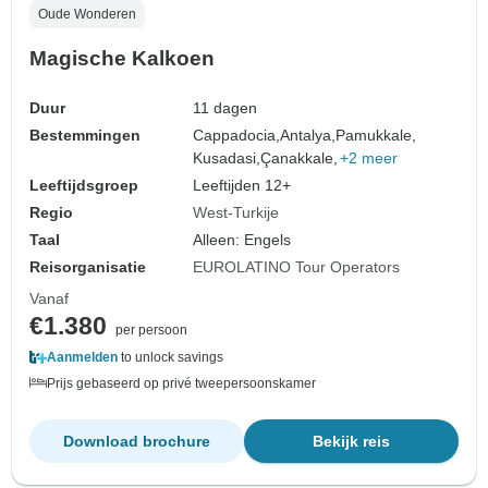
Oude Wonderen
Magische Kalkoen
Duur
11 dagen
Bestemmingen
Cappadocia,
Antalya,
Pamukkale,
Kusadasi,
Çanakkale,
+2 meer
Leeftijdsgroep
Leeftijden 12+
Regio
West-Turkije
Taal
Alleen: Engels
Reisorganisatie
EUROLATINO Tour Operators
Vanaf
€1.380
per persoon
Aanmelden
to unlock savings
Prijs gebaseerd op privé tweepersoonskamer
Download brochure
Bekijk reis