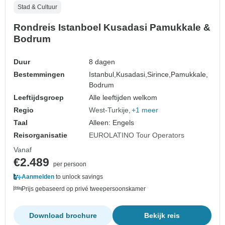
Stad & Cultuur
Rondreis Istanboel Kusadasi Pamukkale &
Bodrum
Duur
8 dagen
Bestemmingen
Istanbul,
Kusadasi,
Sirince,
Pamukkale,
Bodrum
Leeftijdsgroep
Alle leeftijden welkom
Regio
West-Turkije
+1 meer
Taal
Alleen: Engels
Reisorganisatie
EUROLATINO Tour Operators
Vanaf
€2.489
per persoon
Aanmelden
to unlock savings
Prijs gebaseerd op privé tweepersoonskamer
Download brochure
Bekijk reis