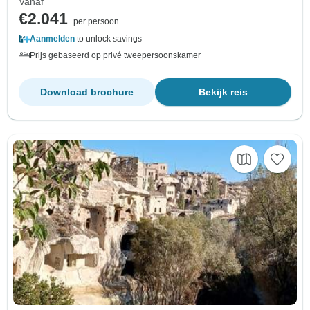
Vanaf
€2.041
per persoon
Aanmelden
to unlock savings
Prijs gebaseerd op privé tweepersoonskamer
Download brochure
Bekijk reis