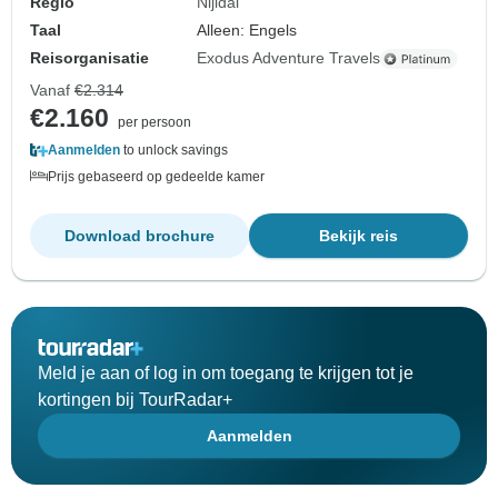
Regio
Nijldal
Taal
Alleen: Engels
Reisorganisatie
Exodus Adventure Travels
Vanaf
€2.314
€2.160
per persoon
Aanmelden
to unlock savings
Prijs gebaseerd op gedeelde kamer
Download brochure
Bekijk reis
Meld je aan of log in om toegang te krijgen tot je
kortingen bij TourRadar+
Aanmelden