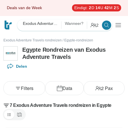
Deals van de Week
Eindigt:
2
D
14
U
42
M
1
S
Exodus Adventure Travels
Wanneer?
2
Exodus Adventure Travels rondreizen
/
Egypte-rondreizen
Egypte Rondreizen van Exodus
Adventure Travels
Delen
Filters
Data
2
Pax
7 Exodus Adventure Travels rondreizen in Egypte