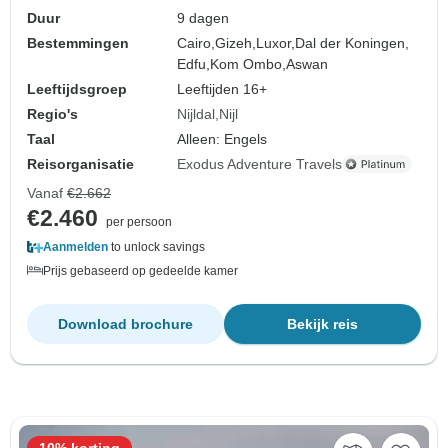
Duur
9 dagen
Bestemmingen
Cairo,
Gizeh,
Luxor,
Dal der Koningen,
Edfu,
Kom Ombo,
Aswan
Leeftijdsgroep
Leeftijden 16+
Regio's
Nijldal
Nijl
Taal
Alleen: Engels
Reisorganisatie
Exodus Adventure Travels
Vanaf
€2.662
€2.460
per persoon
Aanmelden
to unlock savings
Prijs gebaseerd op gedeelde kamer
Download brochure
Bekijk reis
10% korting