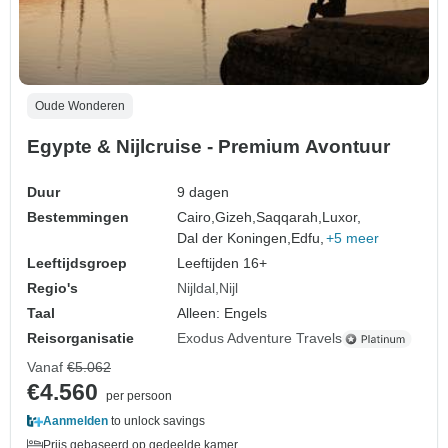
Oude Wonderen
Egypte & Nijlcruise - Premium Avontuur
Duur
9 dagen
Bestemmingen
Cairo,
Gizeh,
Saqqarah,
Luxor,
Dal der Koningen,
Edfu,
+5 meer
Leeftijdsgroep
Leeftijden 16+
Regio's
Nijldal
Nijl
Taal
Alleen: Engels
Reisorganisatie
Exodus Adventure Travels
Vanaf
€5.062
€4.560
per persoon
Aanmelden
to unlock savings
Prijs gebaseerd op gedeelde kamer