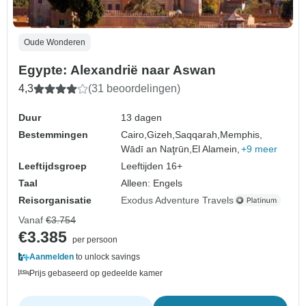
Oude Wonderen
Egypte: Alexandrië naar Aswan
4,3
(31 beoordelingen)
Duur
13 dagen
Bestemmingen
Cairo,
Gizeh,
Saqqarah,
Memphis,
Wādī an Naţrūn,
El Alamein,
+9 meer
Leeftijdsgroep
Leeftijden 16+
Taal
Alleen: Engels
Reisorganisatie
Exodus Adventure Travels
Vanaf
€3.754
€3.385
per persoon
Aanmelden
to unlock savings
Prijs gebaseerd op gedeelde kamer