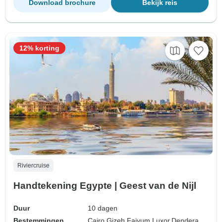
Download brochure
Bekijk reis
12% korting
Riviercruise
Handtekening Egypte | Geest van de Nijl
Duur
10 dagen
Bestemmingen
Cairo,
Gizeh,
Faiyum,
Luxor,
Dendera,