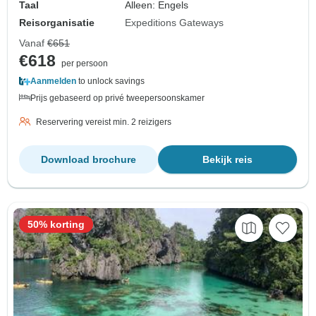
Taal
Alleen: Engels
Reisorganisatie
Expeditions Gateways
Vanaf
€651
€618
per persoon
Aanmelden
to unlock savings
Prijs gebaseerd op privé tweepersoonskamer
Reservering vereist min. 2 reizigers
Download brochure
Bekijk reis
50% korting