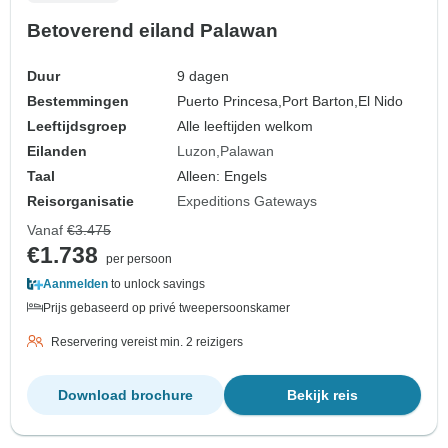
Betoverend eiland Palawan
Duur
9 dagen
Bestemmingen
Puerto Princesa,
Port Barton,
El Nido
Leeftijdsgroep
Alle leeftijden welkom
Eilanden
Luzon
Palawan
Taal
Alleen: Engels
Reisorganisatie
Expeditions Gateways
Vanaf
€3.475
€1.738
per persoon
Aanmelden
to unlock savings
Prijs gebaseerd op privé tweepersoonskamer
Reservering vereist min. 2 reizigers
Download brochure
Bekijk reis