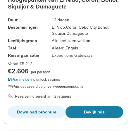
Siquijor & Dumaguete
Duur
12 dagen
Bestemmingen
El Nido,
Coron,
Cebu City,
Bohol,
Siquijor,
Dumaguete
Leeftijdsgroep
Alle leeftijden welkom
Taal
Alleen: Engels
Reisorganisatie
Expeditions Gateways
Vanaf
€5.212
€2.606
per persoon
Aanmelden
to unlock savings
Prijs gebaseerd op privé tweepersoonskamer
Reservering vereist min. 2 reizigers
Download brochure
Bekijk reis