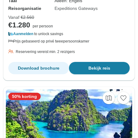
Taal
Alleen: Engels
Reisorganisatie
Expeditions Gateways
Vanaf
€2.560
€1.280
per persoon
Aanmelden
to unlock savings
Prijs gebaseerd op privé tweepersoonskamer
Reservering vereist min. 2 reizigers
Download brochure
Bekijk reis
50% korting