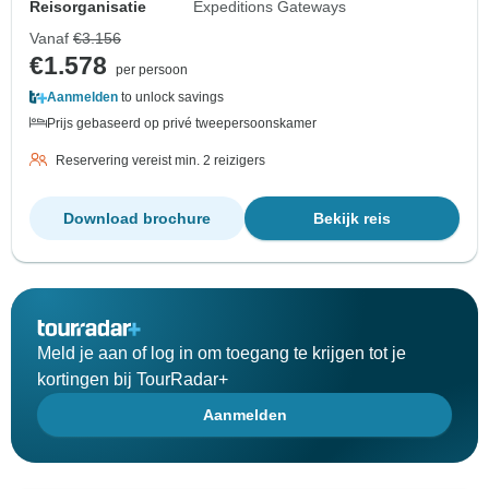
Reisorganisatie
Expeditions Gateways
Vanaf
€3.156
€1.578
per persoon
Aanmelden
to unlock savings
Prijs gebaseerd op privé tweepersoonskamer
Reservering vereist min. 2 reizigers
Download brochure
Bekijk reis
Meld je aan of log in om toegang te krijgen tot je
kortingen bij TourRadar+
Aanmelden