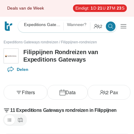
Deals van de Week
Eindigt:
1
D
21
U
27
M
22
S
Expeditions Gateways
Wanneer?
2
Expeditions Gateways rondreizen
/
Filippijnen-rondreizen
Filippijnen Rondreizen van
Expeditions Gateways
Delen
Filters
Data
2
Pax
11 Expeditions Gateways rondreizen in Filippijnen