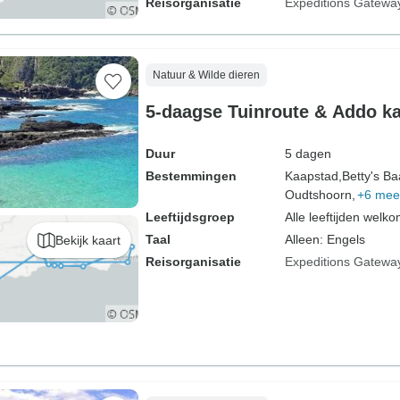
Reisorganisatie
Expeditions Gatewa
Natuur & Wilde dieren
5-daagse Tuinroute & Addo k
Duur
5 dagen
Bestemmingen
Kaapstad,
Betty's Ba
Oudtshoorn,
+6 mee
Leeftijdsgroep
Alle leeftijden welk
Taal
Alleen: Engels
Bekijk kaart
Reisorganisatie
Expeditions Gatewa