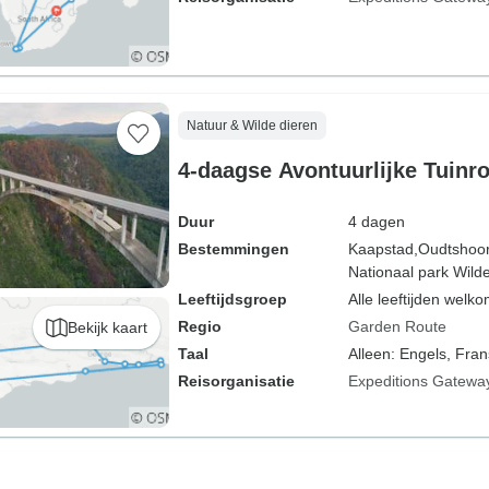
Natuur & Wilde dieren
4-daagse Avontuurlijke Tuinr
Duur
4 dagen
Bestemmingen
Kaapstad,
Oudtshoor
Nationaal park Wild
Leeftijdsgroep
Alle leeftijden welk
Regio
Garden Route
Bekijk kaart
Taal
Alleen: Engels, Fran
Reisorganisatie
Expeditions Gatewa