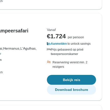
ys
Vanaf
ampeersafari
€1.724
per persoon
Aanmelden
to unlock savings
ai,
Hermanus,
L'Agulhas,
Prijs gebaseerd op privé
r
tweepersoonskamer
om
Reservering vereist min. 2
reizigers
ys
Bekijk reis
Download brochure