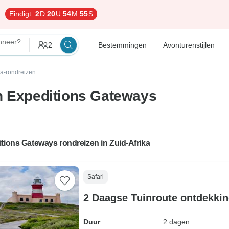
Eindigt:
2
D
20
U
54
M
54
S
neer?
2
Bestemmingen
Avonturenstijlen
ka-rondreizen
n Expeditions Gateways
tions Gateways rondreizen in Zuid-Afrika
Safari
2 Daagse Tuinroute ontdekkin
Duur
2 dagen