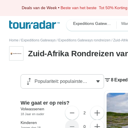
Deals van de Week
•
Beste van het beste
Tot 50% Korting
Expeditions Gateways
Wan
Home
/
Expeditions Gateways
/
Expeditions Gateways rondreizen
/
Zuid-Afri
Zuid-Afrika Rondreizen va
8 Expedi
Wie gaat er op reis?
Volwassenen
2
18 Jaar en ouder
Kinderen
0
Jonger dan 18