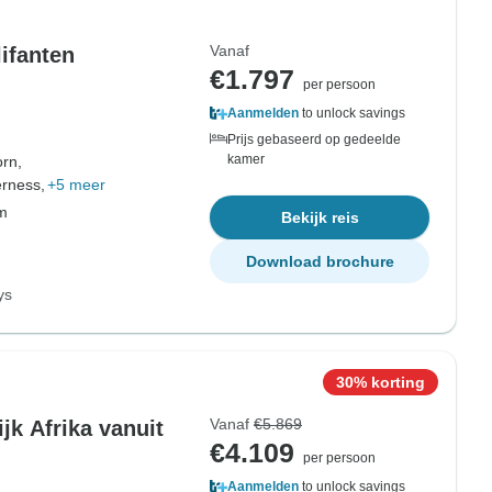
Vanaf
ifanten
€1.797
per persoon
Aanmelden
to unlock savings
Prijs gebaseerd op gedeelde
kamer
rn,
erness,
+5 meer
om
Bekijk reis
Download brochure
ys
30% korting
Vanaf
€5.869
jk Afrika vanuit
€4.109
per persoon
Aanmelden
to unlock savings