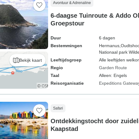
Avontuur & Adrenaline
6-daagse Tuinroute & Addo Ol
Groepstour
Duur
6 dagen
Bestemmingen
Hermanus,
Oudtshoo
Nationaal park Wild
Leeftijdsgroep
Alle leeftijden welk
Bekijk kaart
Regio
Garden Route
Taal
Alleen: Engels
Reisorganisatie
Expeditions Gatewa
Safari
Ontdekkingstocht door zuideli
Kaapstad