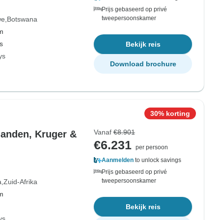
Prijs gebaseerd op privé
tweepersoonskamer
we
Botswana
om
s
Bekijk reis
ys
Download brochure
30% korting
Vanaf
€8.901
landen, Kruger &
€6.231
per persoon
Aanmelden
to unlock savings
Prijs gebaseerd op privé
tweepersoonskamer
a
Zuid-Afrika
om
Bekijk reis
ys