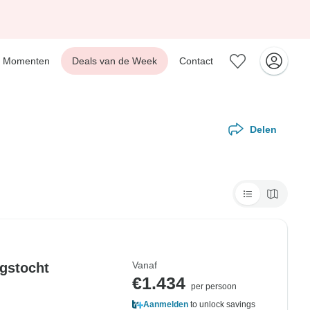
Momenten
Deals van de Week
Contact
Delen
Vanaf
gstocht
€1.434
per persoon
Aanmelden
to unlock savings