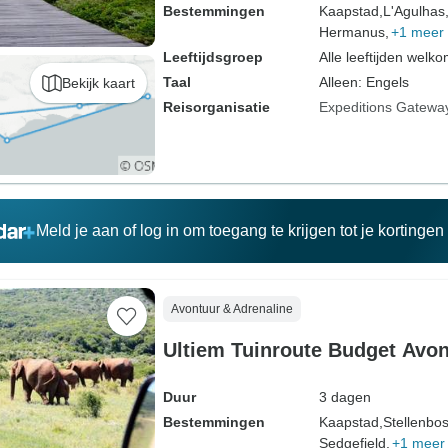
Bestemmingen
Kaapstad,
L'Agulhas
Hermanus,
+1 meer
Leeftijdsgroep
Alle leeftijden welk
Taal
Alleen: Engels
Bekijk kaart
Reisorganisatie
Expeditions Gatewa
Meld je aan of log in om toegang te krijgen tot je kortinge
Avontuur & Adrenaline
Ultiem Tuinroute Budget Avo
Duur
3 dagen
Bestemmingen
Kaapstad,
Stellenbo
Sedgefield,
+1 meer