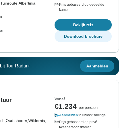
,
Tuinroute,
Albertinia,
Prijs gebaseerd op gedeelde
kamer
om
Bekijk reis
ys
Download brochure
n bij TourRadar+
Aanmelden
Vanaf
ntuur
€1.234
per persoon
Aanmelden
to unlock savings
sch,
Oudtshoorn,
Wildernis,
Prijs gebaseerd op privé
tweepersoonskamer