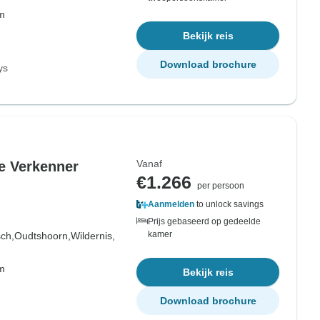
om
Bekijk reis
Download brochure
ys
Vanaf
e Verkenner
€1.266
per persoon
Aanmelden
to unlock savings
Prijs gebaseerd op gedeelde
kamer
sch,
Oudtshoorn,
Wildernis,
om
Bekijk reis
Download brochure