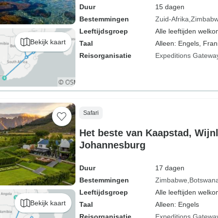
Duur
15 dagen
Bestemmingen
Zuid-Afrika
Zimbab
Leeftijdsgroep
Alle leeftijden welk
Bekijk kaart
Taal
Alleen: Engels, Fran
Reisorganisatie
Expeditions Gatewa
Safari
Het beste van Kaapstad, Wijn
Johannesburg
Duur
17 dagen
Bestemmingen
Zimbabwe
Botswan
Leeftijdsgroep
Alle leeftijden welk
Bekijk kaart
Taal
Alleen: Engels
Reisorganisatie
Expeditions Gatewa