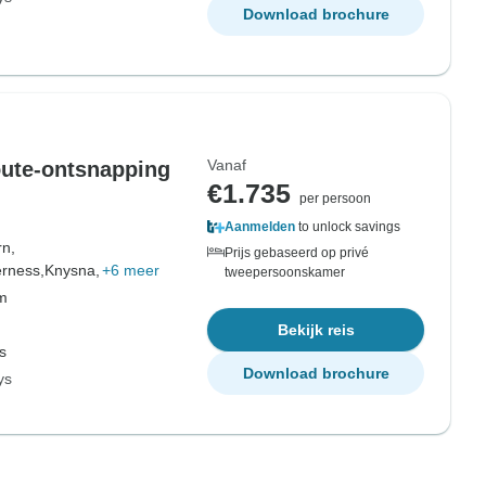
Download brochure
Vanaf
oute-ontsnapping
€1.735
per persoon
Aanmelden
to unlock savings
n,
Prijs gebaseerd op privé
erness,
Knysna,
+6 meer
tweepersoonskamer
om
Bekijk reis
s
Download brochure
ys