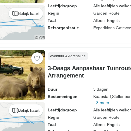
Leeftijdsgroep
Alle leeftijden welk
Regio
Garden Route
Bekijk kaart
Taal
Alleen: Engels
Reisorganisatie
Expeditions Gatewa
Avontuur & Adrenaline
3-Daags Aanpasbaar Tuinrout
Arrangement
Duur
3 dagen
Bestemmingen
Kaapstad,
Stellenbo
+3 meer
Leeftijdsgroep
Alle leeftijden welk
Bekijk kaart
Regio
Garden Route
Taal
Alleen: Engels