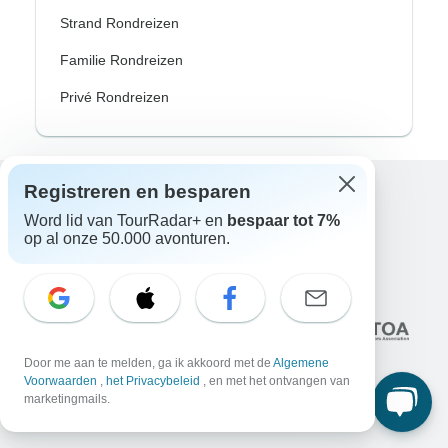
Strand Rondreizen
Familie Rondreizen
Privé Rondreizen
Registreren en besparen
Excellent
Word lid van TourRadar+ en
bespaar tot 7%
10.000+
reviews op
op al onze 50.000 avonturen.
Geassocieerd met
Door me aan te melden, ga ik akkoord met de
Algemene
Voorwaarden
,
het Privacybeleid
, en met het ontvangen van
marketingmails.