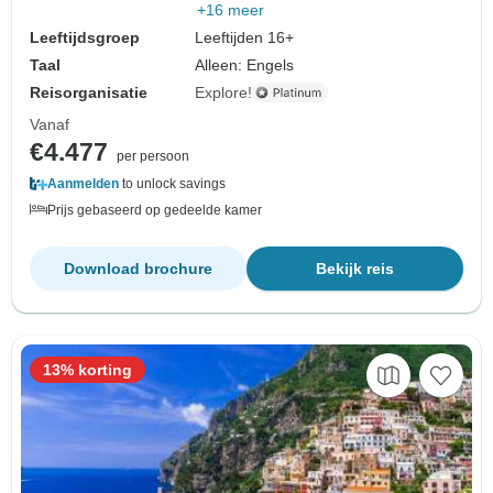
+16 meer
Leeftijdsgroep
Leeftijden 16+
Taal
Alleen: Engels
Reisorganisatie
Explore!
Vanaf
€4.477
per persoon
Aanmelden
to unlock savings
Prijs gebaseerd op gedeelde kamer
Download brochure
Bekijk reis
13% korting