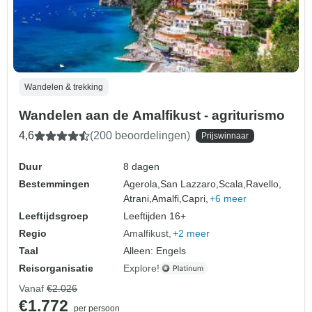
Wandelen & trekking
Wandelen aan de Amalfikust - agriturismo
4,6
(200 beoordelingen)
Prijswinnaar
Duur
8 dagen
Bestemmingen
Agerola,
San Lazzaro,
Scala,
Ravello,
Atrani,
Amalfi,
Capri,
+6 meer
Leeftijdsgroep
Leeftijden 16+
Regio
Amalfikust
+2 meer
Taal
Alleen: Engels
Reisorganisatie
Explore!
Vanaf
€2.026
€1.772
per persoon