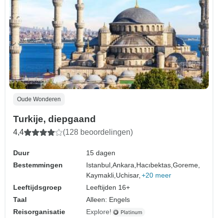
Oude Wonderen
Turkije, diepgaand
4,4
(128 beoordelingen)
Duur
15 dagen
Bestemmingen
Istanbul,
Ankara,
Hacıbektas,
Goreme,
Kaymakli,
Uchisar,
+20 meer
Leeftijdsgroep
Leeftijden 16+
Taal
Alleen: Engels
Reisorganisatie
Explore!