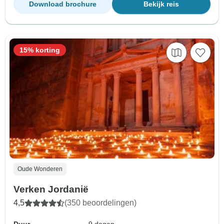
Download brochure
Bekijk reis
15% korting
Oude Wonderen
Verken Jordanië
4,5
(350 beoordelingen)
Duur
9 dagen