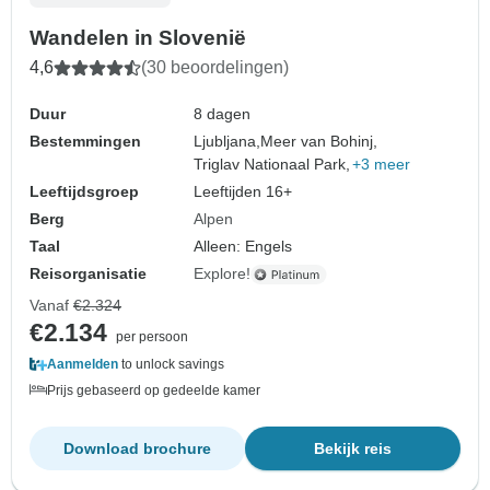
Wandelen in Slovenië
4,6
(30 beoordelingen)
Duur
8 dagen
Bestemmingen
Ljubljana,
Meer van Bohinj,
Triglav Nationaal Park,
+3 meer
Leeftijdsgroep
Leeftijden 16+
Berg
Alpen
Taal
Alleen: Engels
Reisorganisatie
Explore!
Vanaf
€2.324
€2.134
per persoon
Aanmelden
to unlock savings
Prijs gebaseerd op gedeelde kamer
Download brochure
Bekijk reis