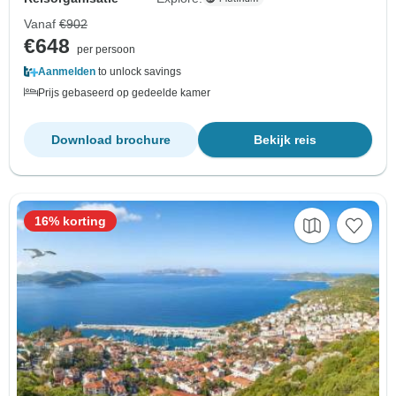
Vanaf
€902
€648
per persoon
Aanmelden
to unlock savings
Prijs gebaseerd op gedeelde kamer
Download brochure
Bekijk reis
16% korting