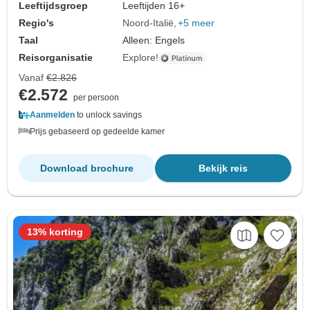
Leeftijdsgroep
Leeftijden 16+
Regio's
Noord-Italië
+5 meer
Taal
Alleen: Engels
Reisorganisatie
Explore!
Vanaf
€2.826
€2.572
per persoon
Aanmelden
to unlock savings
Prijs gebaseerd op gedeelde kamer
Download brochure
Bekijk reis
13% korting