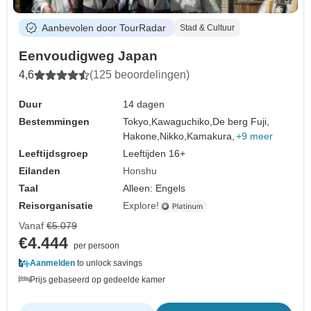
Aanbevolen door TourRadar
Stad & Cultuur
Eenvoudigweg Japan
4,6
(125 beoordelingen)
Duur
14 dagen
Bestemmingen
Tokyo,
Kawaguchiko,
De berg Fuji,
Hakone,
Nikko,
Kamakura,
+9 meer
Leeftijdsgroep
Leeftijden 16+
Eilanden
Honshu
Taal
Alleen: Engels
Reisorganisatie
Explore!
Vanaf
€5.079
€4.444
per persoon
Aanmelden
to unlock savings
Prijs gebaseerd op gedeelde kamer