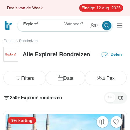
Deals van de Week
Eindigt:
12 aug. 2026
Explore!
Wanneer?
2
Explore!
/
Rondreizen
Alle Explore! Rondreizen
Delen
Filters
Data
2
Pax
250+ Explore! rondreizen
9% korting