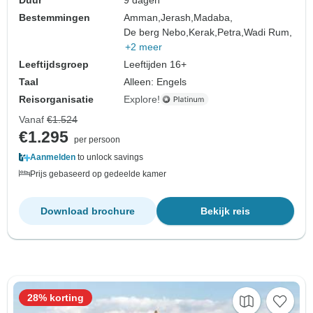
Bestemmingen
Amman,
Jerash,
Madaba,
De berg Nebo,
Kerak,
Petra,
Wadi Rum,
+2 meer
Leeftijdsgroep
Leeftijden 16+
Taal
Alleen: Engels
Reisorganisatie
Explore!
Vanaf
€1.524
€1.295
per persoon
Aanmelden
to unlock savings
Prijs gebaseerd op gedeelde kamer
Download brochure
Bekijk reis
28% korting