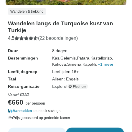
Wandelen & trekking
Wandelen langs de Turquoise kust van
Turkije
4,5
(22 beoordelingen)
Duur
8 dagen
Bestemmingen
Kas,
Gelemis,
Patara,
Kastellorizo,
Kekova,
Simena,
Kapakli,
+1 meer
Leeftijdsgroep
Leeftijden 16+
Taal
Alleen: Engels
Reisorganisatie
Explore!
Vanaf
€787
€660
per persoon
Aanmelden
to unlock savings
Prijs gebaseerd op gedeelde kamer