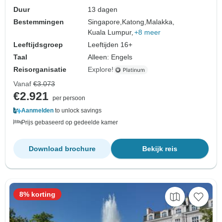
Duur
13 dagen
Bestemmingen
Singapore,
Katong,
Malakka,
Kuala Lumpur,
+8 meer
Leeftijdsgroep
Leeftijden 16+
Taal
Alleen: Engels
Reisorganisatie
Explore!
Vanaf
€3.073
€2.921
per persoon
Aanmelden
to unlock savings
Prijs gebaseerd op gedeelde kamer
Download brochure
Bekijk reis
8% korting