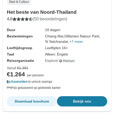
Stad & Cultuur
Het beste van Noord-Thailand
4,6
(50 beoordelingen)
Duur
10 dagen
Bestemmingen
Chiang Mai,
Olifanten Natuur Park,
Si Satchanalai,
+7 meer
Leeftijdsgroep
Leeftijden 16+
Taal
Alleen: Engels
Reisorganisatie
Explore!
Vanaf
€1.391
€1.264
per persoon
Aanmelden
to unlock savings
Prijs gebaseerd op gedeelde kamer
Download brochure
Bekijk reis