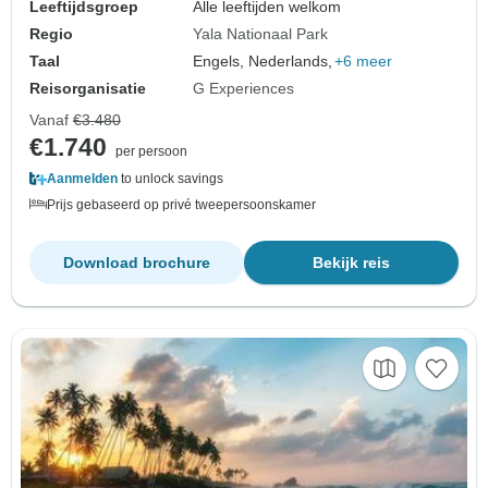
Leeftijdsgroep
Alle leeftijden welkom
Regio
Yala Nationaal Park
Taal
Engels, Nederlands,
+6 meer
Reisorganisatie
G Experiences
Vanaf
€3.480
€1.740
per persoon
Aanmelden
to unlock savings
Prijs gebaseerd op privé tweepersoonskamer
Download brochure
Bekijk reis