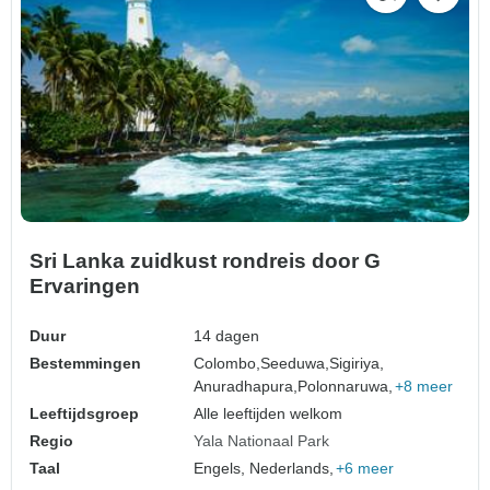
Sri Lanka zuidkust rondreis door G
Ervaringen
Duur
14 dagen
Bestemmingen
Colombo,
Seeduwa,
Sigiriya,
Anuradhapura,
Polonnaruwa,
+8 meer
Leeftijdsgroep
Alle leeftijden welkom
Regio
Yala Nationaal Park
Taal
Engels, Nederlands,
+6 meer