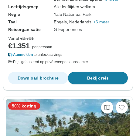
Leeftijdsgroep
Alle leeftijden welkom
Regio
Yala Nationaal Park
Taal
Engels, Nederlands,
+6 meer
Reisorganisatie
G Experiences
Vanaf
€2.701
€1.351
per persoon
Aanmelden
to unlock savings
Prijs gebaseerd op privé tweepersoonskamer
Download brochure
Bekijk reis
50% korting