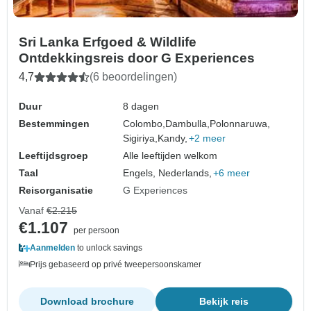
Sri Lanka Erfgoed & Wildlife
Ontdekkingsreis door G Experiences
4,7
(6 beoordelingen)
Duur
8 dagen
Bestemmingen
Colombo,
Dambulla,
Polonnaruwa,
Sigiriya,
Kandy,
+2 meer
Leeftijdsgroep
Alle leeftijden welkom
Taal
Engels, Nederlands,
+6 meer
Reisorganisatie
G Experiences
Vanaf
€2.215
€1.107
per persoon
Aanmelden
to unlock savings
Prijs gebaseerd op privé tweepersoonskamer
Download brochure
Bekijk reis