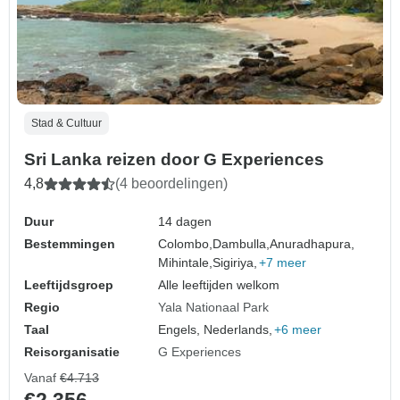
Stad & Cultuur
Sri Lanka reizen door G Experiences
4,8
(4 beoordelingen)
Duur
14 dagen
Bestemmingen
Colombo,
Dambulla,
Anuradhapura,
Mihintale,
Sigiriya,
+7 meer
Leeftijdsgroep
Alle leeftijden welkom
Regio
Yala Nationaal Park
Taal
Engels, Nederlands,
+6 meer
Reisorganisatie
G Experiences
Vanaf
€4.713