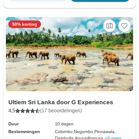
50% korting
Ultiem Sri Lanka door G Experiences
4,5
(17 beoordelingen)
Duur
10 dagen
Bestemmingen
Colombo,
Negombo,
Pinnawala,
Dambulla,
Anuradhapura,
+9 meer