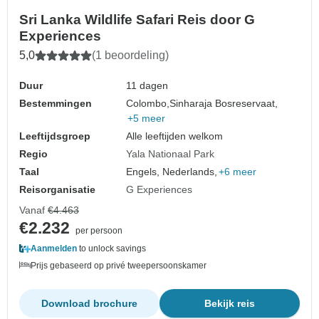
Sri Lanka Wildlife Safari Reis door G
Experiences
5,0
(1 beoordeling)
Duur
11 dagen
Bestemmingen
Colombo,
Sinharaja Bosreservaat,
+5 meer
Leeftijdsgroep
Alle leeftijden welkom
Regio
Yala Nationaal Park
Taal
Engels, Nederlands,
+6 meer
Reisorganisatie
G Experiences
Vanaf
€4.463
€2.232
per persoon
Aanmelden
to unlock savings
Prijs gebaseerd op privé tweepersoonskamer
Download brochure
Bekijk reis