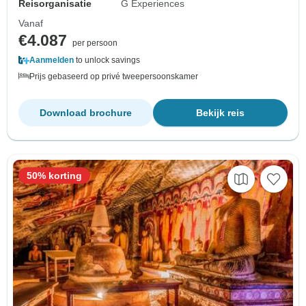
Reisorganisatie
G Experiences
Vanaf
€4.087
per persoon
Aanmelden
to unlock savings
Prijs gebaseerd op privé tweepersoonskamer
Download brochure
Bekijk reis
50% korting