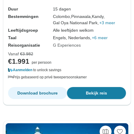
Duur
15 dagen
Bestemmingen
Colombo,
Pinnawala,
Kandy,
Gal Oya Nationaal Park,
+3 meer
Leeftijdsgroep
Alle leeftijden welkom
Taal
Engels, Nederlands,
+6 meer
Reisorganisatie
G Experiences
Vanaf
€3.982
€1.991
per persoon
Aanmelden
to unlock savings
Prijs gebaseerd op privé tweepersoonskamer
Download brochure
Bekijk reis