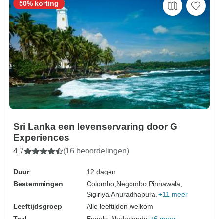
50% korting
Sri Lanka een levenservaring door G
Experiences
4,7
(16 beoordelingen)
Duur
12 dagen
Bestemmingen
Colombo,
Negombo,
Pinnawala,
Sigiriya,
Anuradhapura,
+11 meer
Leeftijdsgroep
Alle leeftijden welkom
Taal
Engels, Nederlands,
+6 meer