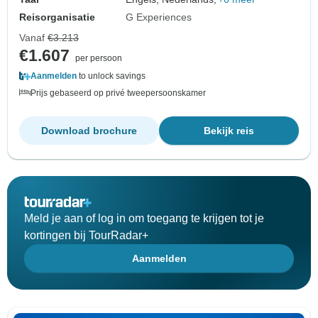
Reisorganisatie
G Experiences
Vanaf
€3.213
€1.607
per persoon
Aanmelden
to unlock savings
Prijs gebaseerd op privé tweepersoonskamer
Download brochure
Bekijk reis
Meld je aan of log in om toegang te krijgen tot je
kortingen bij TourRadar+
Aanmelden