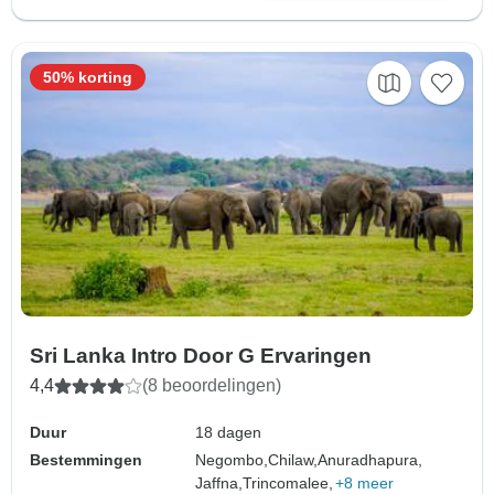
50% korting
Sri Lanka Intro Door G Ervaringen
4,4
(8 beoordelingen)
Duur
18 dagen
Bestemmingen
Negombo,
Chilaw,
Anuradhapura,
Jaffna,
Trincomalee,
+8 meer