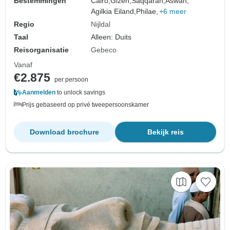
Bestemmingen
Cairo,
Gizeh,
Saqqarah,
Aswan,
Agilkia Eiland,
Philae,
+6 meer
Regio
Nijldal
Taal
Alleen: Duits
Reisorganisatie
Gebeco
Vanaf
€2.875
per persoon
Aanmelden
to unlock savings
Prijs gebaseerd op privé tweepersoonskamer
Download brochure
Bekijk reis