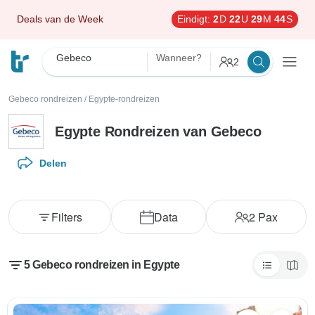
Deals van de Week
Eindigt:
2
D
22
U
29
M
43
S
Gebeco
Wanneer?
2
Gebeco rondreizen
/
Egypte-rondreizen
Egypte Rondreizen van Gebeco
Delen
Filters
Data
2
Pax
5 Gebeco rondreizen in Egypte