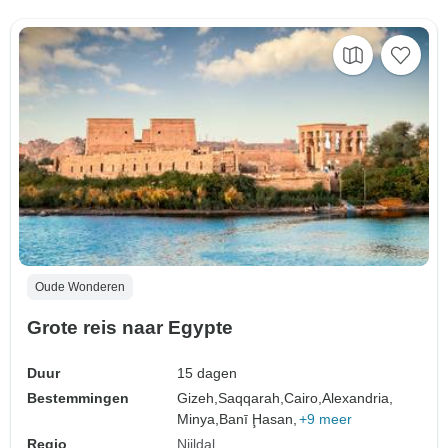
Oude Wonderen
Grote reis naar Egypte
Duur
15 dagen
Bestemmingen
Gizeh,
Saqqarah,
Cairo,
Alexandria,
Minya,
Banī Ḩasan,
+9 meer
Regio
Nijldal