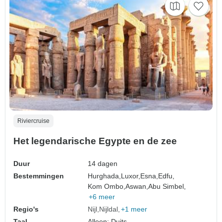
Riviercruise
Het legendarische Egypte en de zee
Duur
14 dagen
Bestemmingen
Hurghada,
Luxor,
Esna,
Edfu,
Kom Ombo,
Aswan,
Abu Simbel,
+6 meer
Regio's
Nijl
Nijldal
+1 meer
Taal
Alleen: Duits