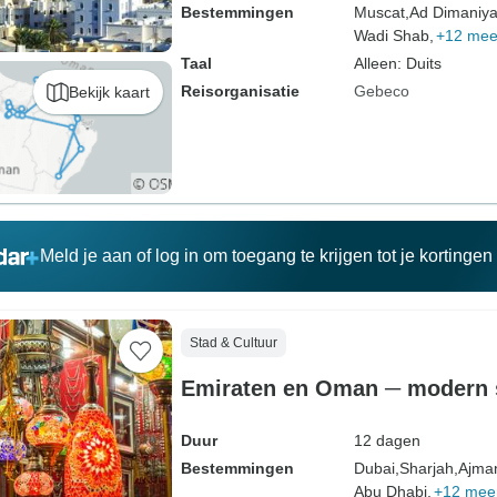
Bestemmingen
Muscat,
Ad Dimaniya
Wadi Shab,
+12 mee
Taal
Alleen: Duits
Reisorganisatie
Gebeco
Bekijk kaart
Meld je aan of log in om toegang te krijgen tot je kortinge
Stad & Cultuur
Emiraten en Oman ─ modern s
Duur
12 dagen
Bestemmingen
Dubai,
Sharjah,
Ajma
Abu Dhabi,
+12 mee