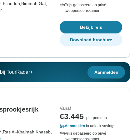
t Eilanden,
Bimmah Gat,
Prijs gebaseerd op privé
r
tweepersoonskamer
Bekijk reis
Download brochure
n bij TourRadar+
Aanmelden
Vanaf
prookjesrijk
€3.445
per persoon
Aanmelden
to unlock savings
n,
Ras Al-Khaimah,
Khasab,
Prijs gebaseerd op privé
r
tweepersoonskamer