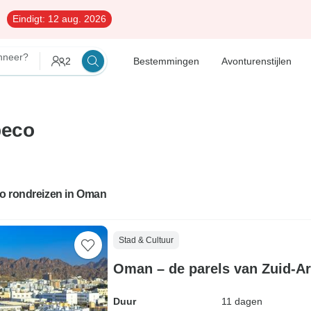
Eindigt:
12 aug. 2026
neer?
2
Bestemmingen
Avonturenstijlen
beco
o rondreizen in Oman
Stad & Cultuur
Oman – de parels van Zuid-Ar
Duur
11 dagen