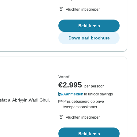
Vluchten inbegrepen
Bekijk reis
Download brochure
Vanaf
€2.995
per persoon
Aanmelden
to unlock savings
sfat al Abriyyin,
Wadi Ghul,
Prijs gebaseerd op privé
tweepersoonskamer
Vluchten inbegrepen
Bekijk reis