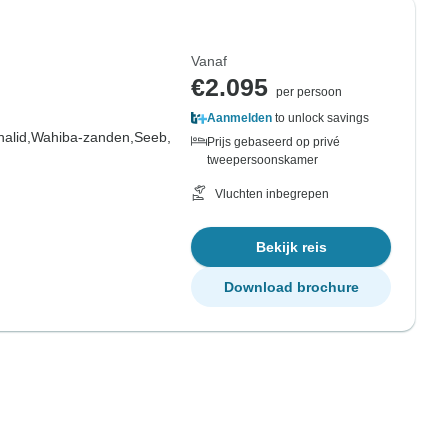
Vanaf
€2.095
per persoon
Aanmelden
to unlock savings
alid,
Wahiba-zanden,
Seeb,
Prijs gebaseerd op privé
tweepersoonskamer
Vluchten inbegrepen
Bekijk reis
Download brochure