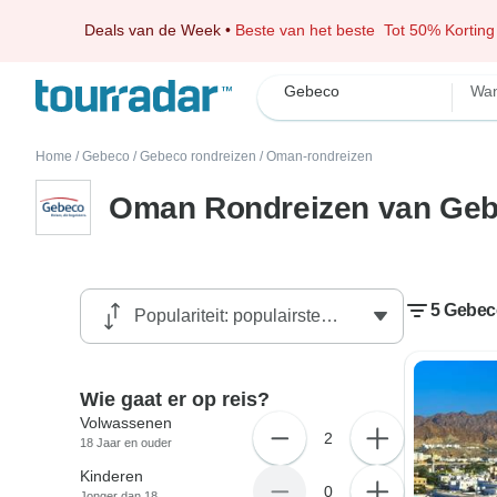
Deals van de Week
•
Beste van het beste
Tot 50% Korting
Gebeco
Wan
Home
/
Gebeco
/
Gebeco rondreizen
/
Oman-rondreizen
Oman Rondreizen van Ge
5 Gebec
Wie gaat er op reis?
Volwassenen
2
18 Jaar en ouder
Kinderen
0
Jonger dan 18