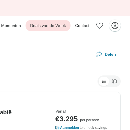
Momenten
Deals van de Week
Contact
Delen
Vanaf
abië
€3.295
per persoon
Aanmelden
to unlock savings