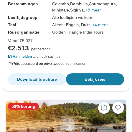
Bestemmingen
Colombo,
Dambulla,
Anuradhapura,
Mihintale,
Sigiriya,
+8 meer
Leeftijdsgroep
Alle leeftijden welkom
Taal
Alleen: Engels, Duits,
+4 meer
Reisorganisatie
Golden Triangle India Tours
Vanaf
€5.027
€2.513
per persoon
Aanmelden
to unlock savings
Prijs gebaseerd op privé tweepersoonskamer
Download brochure
Bekijk reis
50% korting