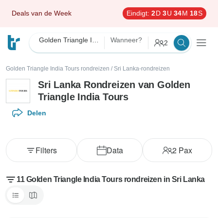
Deals van de Week
Eindigt:
2
D
3
U
34
M
17
S
Golden Triangle India Tours
Wanneer?
2
Golden Triangle India Tours rondreizen
/
Sri Lanka-rondreizen
Sri Lanka Rondreizen van Golden
Triangle India Tours
Delen
Filters
Data
2
Pax
11 Golden Triangle India Tours rondreizen in Sri Lanka