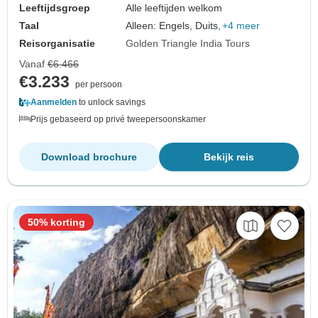
Leeftijdsgroep
Alle leeftijden welkom
Taal
Alleen: Engels, Duits,
+4 meer
Reisorganisatie
Golden Triangle India Tours
Vanaf
€6.466
€3.233
per persoon
Aanmelden
to unlock savings
Prijs gebaseerd op privé tweepersoonskamer
Download brochure
Bekijk reis
50% korting