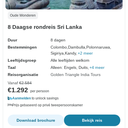
Oude Wonderen
8 Daagse rondreis Sri Lanka
Duur
8 dagen
Bestemmingen
Colombo,
Dambulla,
Polonnaruwa,
Sigiriya,
Kandy,
+2 meer
Leeftijdsgroep
Alle leeftijden welkom
Taal
Alleen: Engels, Duits,
+4 meer
Reisorganisatie
Golden Triangle India Tours
Vanaf
€2.584
€1.292
per persoon
Aanmelden
to unlock savings
Prijs gebaseerd op privé tweepersoonskamer
Download brochure
Bekijk reis