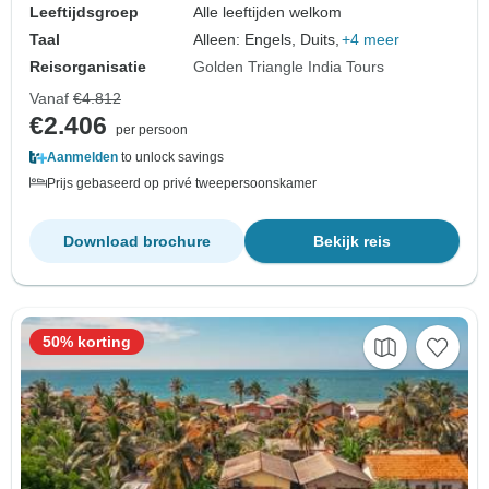
Leeftijdsgroep
Alle leeftijden welkom
Taal
Alleen: Engels, Duits,
+4 meer
Reisorganisatie
Golden Triangle India Tours
Vanaf
€4.812
€2.406
per persoon
Aanmelden
to unlock savings
Prijs gebaseerd op privé tweepersoonskamer
Download brochure
Bekijk reis
50% korting