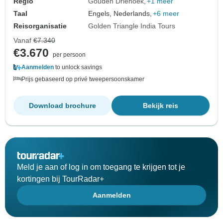
Regio
Gouden Driehoek
+1 meer
Taal
Engels, Nederlands,
+6 meer
Reisorganisatie
Golden Triangle India Tours
Vanaf
€7.340
€3.670
per persoon
Aanmelden
to unlock savings
Prijs gebaseerd op privé tweepersoonskamer
Download brochure
Bekijk reis
Meld je aan of log in om toegang te krijgen tot je
kortingen bij TourRadar+
Aanmelden