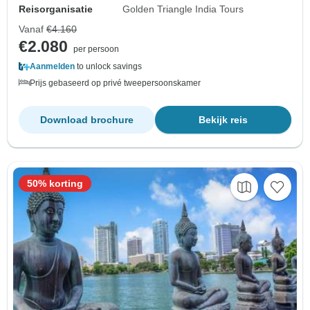
Reisorganisatie
Golden Triangle India Tours
Vanaf
€4.160
€2.080
per persoon
Aanmelden
to unlock savings
Prijs gebaseerd op privé tweepersoonskamer
Download brochure
Bekijk reis
50% korting