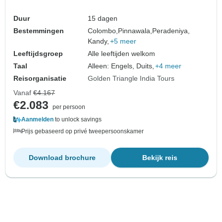
Duur
15 dagen
Bestemmingen
Colombo,
Pinnawala,
Peradeniya,
Kandy,
+5 meer
Leeftijdsgroep
Alle leeftijden welkom
Taal
Alleen: Engels, Duits,
+4 meer
Reisorganisatie
Golden Triangle India Tours
Vanaf
€4.167
€2.083
per persoon
Aanmelden
to unlock savings
Prijs gebaseerd op privé tweepersoonskamer
Download brochure
Bekijk reis