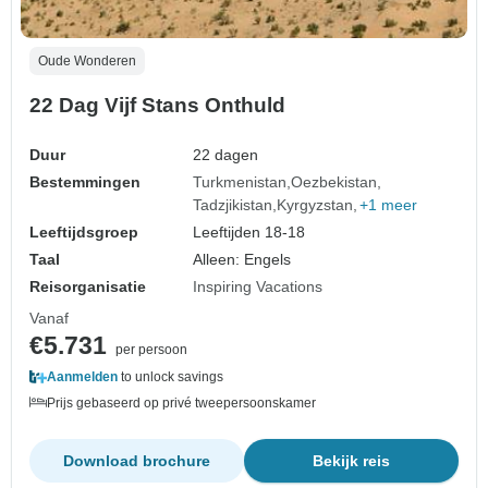
Oude Wonderen
22 Dag Vijf Stans Onthuld
Duur
22 dagen
Bestemmingen
Turkmenistan
Oezbekistan
Tadzjikistan
Kyrgyzstan
+1 meer
Leeftijdsgroep
Leeftijden 18-18
Taal
Alleen: Engels
Reisorganisatie
Inspiring Vacations
Vanaf
€5.731
per persoon
Aanmelden
to unlock savings
Prijs gebaseerd op privé tweepersoonskamer
Download brochure
Bekijk reis