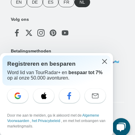
EN
DE
ES
FR
NL
Volg ons
Betalingsmethoden
Registreren en besparen
Word lid van TourRadar+ en
bespaar tot 7%
op al onze 50.000 avonturen.
Download onze app
Copyright © TourRadar. Alle rechten voorbehouden.
Door me aan te melden, ga ik akkoord met de
Algemene
Voorwaarden
,
het Privacybeleid
, en met het ontvangen van
Juridische kennisgeving
Privacybeleid
Cookies
Algemene voorwaarden
marketingmails.