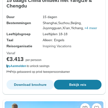
15 daags China ontdekt met Yangtze &
Chengdu
Duur
15 dagen
Bestemmingen
Shanghai,
Suzhou,
Beijing,
Juyongguan,
Xi'an,
Yichang,
+4 meer
Leeftijdsgroep
Leeftijden 18-18
Taal
Alleen: Engels
Reisorganisatie
Inspiring Vacations
Vanaf
€3.413
per persoon
Aanmelden
to unlock savings
Prijs gebaseerd op privé tweepersoonskamer
Download brochure
Bekijk reis