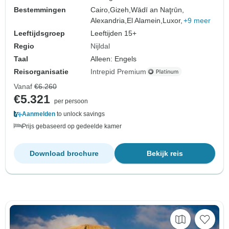
Bestemmingen
Cairo,
Gizeh,
Wādī an Naţrūn,
Alexandria,
El Alamein,
Luxor,
+9 meer
Leeftijdsgroep
Leeftijden 15+
Regio
Nijldal
Taal
Alleen: Engels
Reisorganisatie
Intrepid Premium
Vanaf
€6.260
€5.321
per persoon
Aanmelden
to unlock savings
Prijs gebaseerd op gedeelde kamer
Download brochure
Bekijk reis