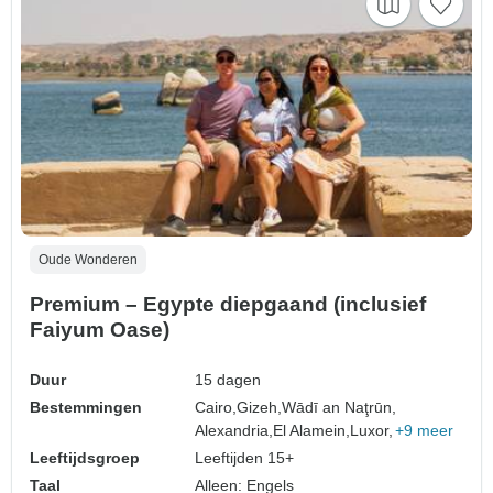
Oude Wonderen
Premium – Egypte diepgaand (inclusief
Faiyum Oase)
Duur
15 dagen
Bestemmingen
Cairo,
Gizeh,
Wādī an Naţrūn,
Alexandria,
El Alamein,
Luxor,
+9 meer
Leeftijdsgroep
Leeftijden 15+
Taal
Alleen: Engels