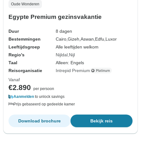
Oude Wonderen
Egypte Premium gezinsvakantie
Duur
8 dagen
Bestemmingen
Cairo,
Gizeh,
Aswan,
Edfu,
Luxor
Leeftijdsgroep
Alle leeftijden welkom
Regio's
Nijldal
Nijl
Taal
Alleen: Engels
Reisorganisatie
Intrepid Premium
Vanaf
€2.890
per persoon
Aanmelden
to unlock savings
Prijs gebaseerd op gedeelde kamer
Download brochure
Bekijk reis