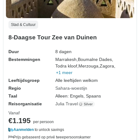
Stad & Cultuur
8-Daagse Tour Zee van Duinen
Duur
8 dagen
Bestemmingen
Marrakesh,
Boumalne Dades,
Todra kloof,
Merzouga,
Zagora,
+1 meer
Leeftijdsgroep
Alle leeftijden welkom
Regio
Sahara-woestijn
Taal
Alleen: Engels, Spaans
Reisorganisatie
Julia Travel
Vanaf
€1.195
per persoon
Aanmelden
to unlock savings
Prijs gebaseerd op privé tweepersoonskamer