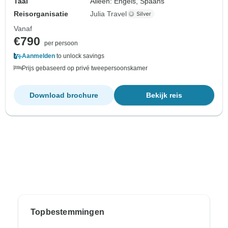
Taal
Alleen: Engels, Spaans
Reisorganisatie
Julia Travel
Vanaf
€790
per persoon
Aanmelden
to unlock savings
Prijs gebaseerd op privé tweepersoonskamer
Download brochure
Bekijk reis
Topbestemmingen