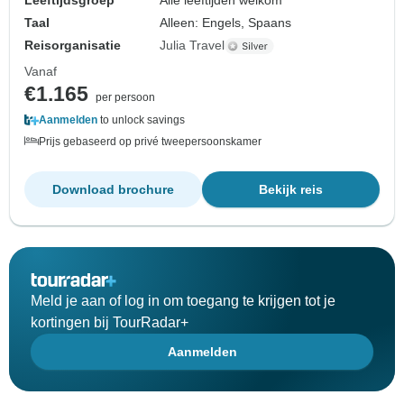
Leeftijdsgroep
Alle leeftijden welkom
Taal
Alleen: Engels, Spaans
Reisorganisatie
Julia Travel
Vanaf
€1.165
per persoon
Aanmelden
to unlock savings
Prijs gebaseerd op privé tweepersoonskamer
Download brochure
Bekijk reis
Meld je aan of log in om toegang te krijgen tot je
kortingen bij TourRadar+
Aanmelden