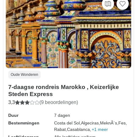
Oude Wonderen
7-daagse rondreis Marokko , Keizerlijke
Steden Express
3,3
(9 beoordelingen)
Duur
7 dagen
Bestemmingen
Costa del Sol,
Algeciras,
MeknÃ¨s,
Fes,
Rabat,
Casablanca,
+1 meer