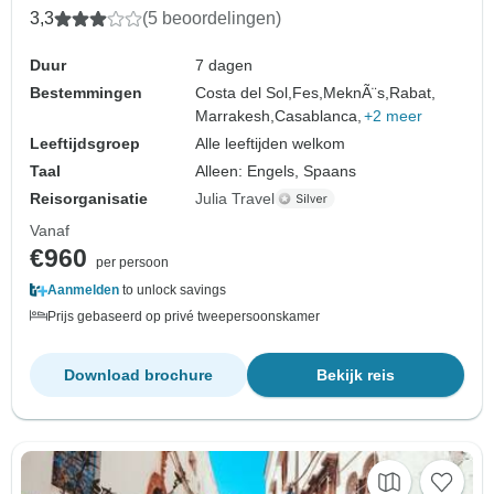
3,3
(5 beoordelingen)
Duur
7 dagen
Bestemmingen
Costa del Sol,
Fes,
MeknÃ¨s,
Rabat,
Marrakesh,
Casablanca,
+2 meer
Leeftijdsgroep
Alle leeftijden welkom
Taal
Alleen: Engels, Spaans
Reisorganisatie
Julia Travel
Vanaf
€960
per persoon
Aanmelden
to unlock savings
Prijs gebaseerd op privé tweepersoonskamer
Download brochure
Bekijk reis