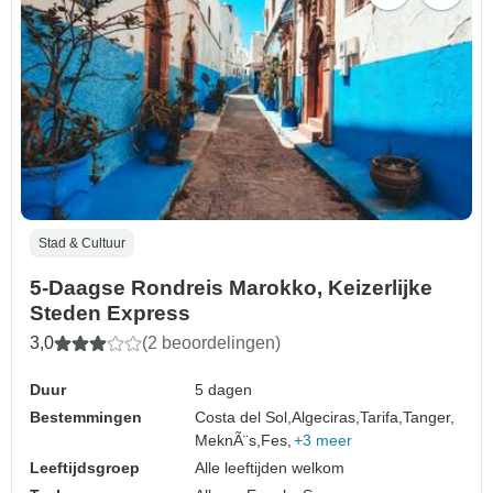
Stad & Cultuur
5-Daagse Rondreis Marokko, Keizerlijke
Steden Express
3,0
(2 beoordelingen)
Duur
5 dagen
Bestemmingen
Costa del Sol,
Algeciras,
Tarifa,
Tanger,
MeknÃ¨s,
Fes,
+3 meer
Leeftijdsgroep
Alle leeftijden welkom