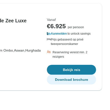
Vanaf
de Zee Luxe
€6.925
per persoon
Aanmelden
to unlock savings
Prijs gebaseerd op privé
tweepersoonskamer
m Ombo,
Aswan,
Hurghada
Reservering vereist min. 2
reizigers
Bekijk reis
Download brochure