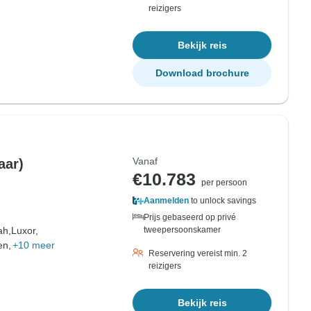
reizigers
Bekijk reis
Download brochure
Vanaf
aar)
€10.783
per persoon
Aanmelden
to unlock savings
Prijs gebaseerd op privé
ah,
Luxor,
tweepersoonskamer
en,
+10 meer
Reservering vereist min. 2
reizigers
Bekijk reis