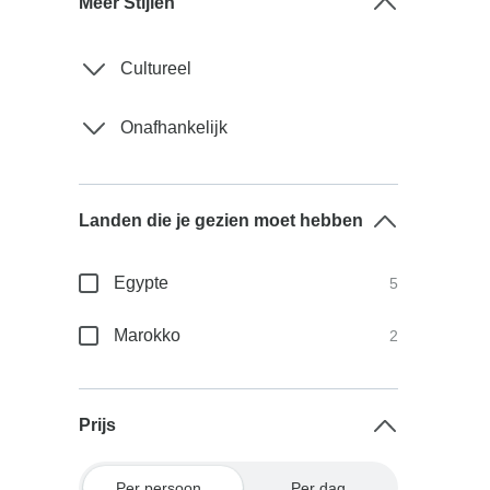
Meer Stijlen
Cultureel
Onafhankelijk
Landen die je gezien moet hebben
Egypte
5
Marokko
2
Prijs
Per persoon
Per dag