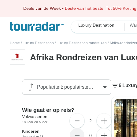
Deals van de Week
•
Beste van het beste
Tot 50% Korting
Luxury Destination
Wan
Home
/
Luxury Destination
/
Luxury Destination rondreizen
/
Afrika-rondreize
Afrika Rondreizen van Lux
6 Luxury
Wie gaat er op reis?
Volwassenen
2
18 Jaar en ouder
Kinderen
0
Jonger dan 18