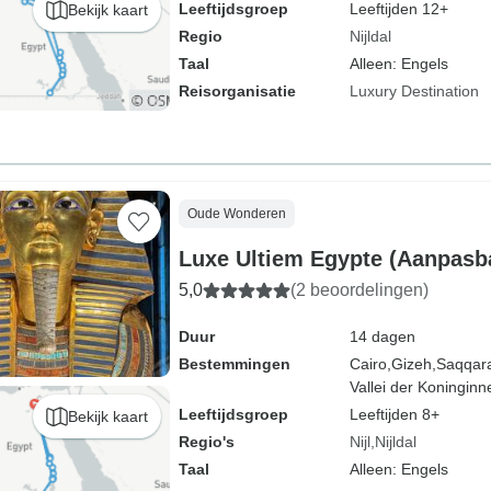
Leeftijdsgroep
Leeftijden 12+
Bekijk kaart
Regio
Nijldal
Taal
Alleen: Engels
Reisorganisatie
Luxury Destination
Oude Wonderen
Luxe Ultiem Egypte (Aanpasb
5,0
(2 beoordelingen)
Duur
14 dagen
Bestemmingen
Cairo,
Gizeh,
Saqqar
Vallei der Koninginn
Leeftijdsgroep
Leeftijden 8+
Bekijk kaart
Regio's
Nijl
Nijldal
Taal
Alleen: Engels