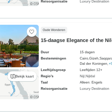
Reisorganisatie
Luxury Destination
Oude Wonderen
15-daagse Elegance of the Ni
Duur
15 dagen
Bestemmingen
Cairo,
Gizeh,
Saqqar
Dal der Koningen,
+
Leeftijdsgroep
Leeftijden 12+
Regio's
Nijl
Nijldal
Bekijk kaart
Taal
Alleen: Engels
Reisorganisatie
Luxury Destination