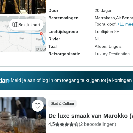
Duur
20 dagen
Bestemmingen
Marrakesh,
Ait Benh
Todra kloof,
+11 mee
Bekijk kaart
Leeftijdsgroep
Leeftijden 8+
Rivier
Nijl
Taal
Alleen: Engels
Reisorganisatie
Luxury Destination
Meld je aan of log in om toegang te krijgen tot je kortinge
Stad & Cultuur
De luxe smaak van Marokko (
4,5
(2 beoordelingen)