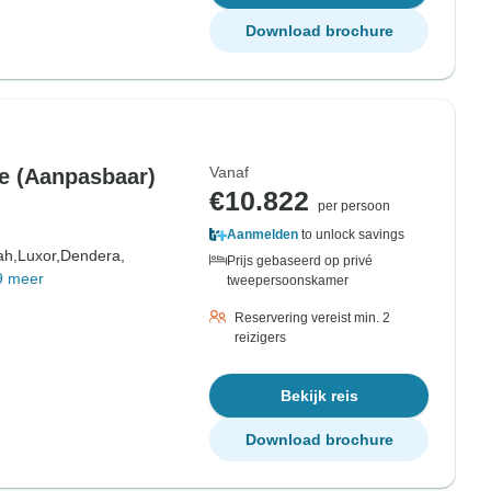
Download brochure
Vanaf
le (Aanpasbaar)
€10.822
per persoon
Aanmelden
to unlock savings
ah,
Luxor,
Dendera,
Prijs gebaseerd op privé
9 meer
tweepersoonskamer
Reservering vereist min. 2
reizigers
Bekijk reis
Download brochure