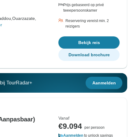
Prijs gebaseerd op privé
tweepersoonskamer
addou,
Ouarzazate,
Reservering vereist min. 2
r
reizigers
Bekijk reis
Download brochure
n bij TourRadar+
Aanmelden
Vanaf
Aanpasbaar)
€9.094
per persoon
Aanmelden
to unlock savings