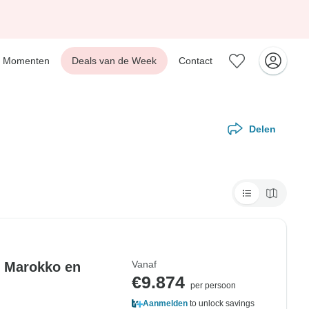
Momenten
Deals van de Week
Contact
Delen
Vanaf
r Marokko en
€9.874
per persoon
Aanmelden
to unlock savings