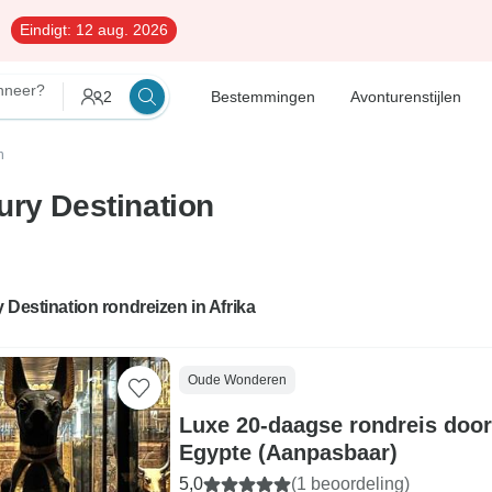
Eindigt:
12 aug. 2026
neer?
2
Bestemmingen
Avonturenstijlen
n
ury Destination
 Destination rondreizen in Afrika
Oude Wonderen
Luxe 20-daagse rondreis doo
Egypte (Aanpasbaar)
5,0
(1 beoordeling)