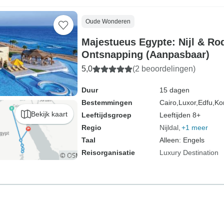
Oude Wonderen
Majestueus Egypte: Nijl & Ro
Ontsnapping (Aanpasbaar)
5,0
(2 beoordelingen)
Duur
15 dagen
Bestemmingen
Cairo,
Luxor,
Edfu,
Ko
Bekijk kaart
Leeftijdsgroep
Leeftijden 8+
Regio
Nijldal
+1 meer
Taal
Alleen: Engels
Reisorganisatie
Luxury Destination