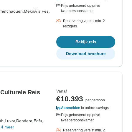
Prijs gebaseerd op privé
hefchaouen,
MeknÃ¨s,
Fes,
tweepersoonskamer
Reservering vereist min. 2
reizigers
Bekijk reis
Download brochure
Vanaf
Culturele Reis
€10.393
per persoon
Aanmelden
to unlock savings
Prijs gebaseerd op privé
tweepersoonskamer
ah,
Luxor,
Dendera,
Edfu,
+4 meer
Reservering vereist min. 2