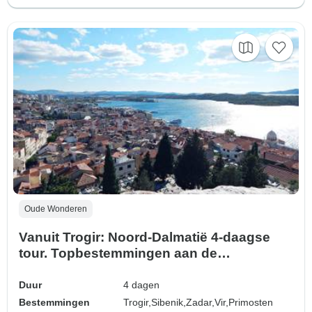
Oude Wonderen
Vanuit Trogir: Noord-Dalmatië 4-daagse
tour. Topbestemmingen aan de
Adriatische kust! Bezoek Zadar, Sibenik,
Nin en meer! UNESCO plaatsen. Oude
Duur
4 dagen
ommuurde steden. Volop geschiedenis,
Bestemmingen
Trogir,
Sibenik,
Zadar,
Vir,
Primosten