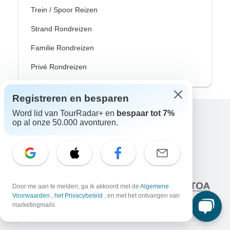
Trein / Spoor Reizen
Strand Rondreizen
Familie Rondreizen
Privé Rondreizen
Registreren en besparen
Word lid van TourRadar+ en
bespaar tot 7%
op al onze 50.000 avonturen.
Excellent
10.000+
reviews op
Geassocieerd met
Door me aan te melden, ga ik akkoord met de
Algemene
Voorwaarden
,
het Privacybeleid
, en met het ontvangen van
marketingmails.