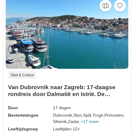
Stad & Cultuur
Van Dubrovnik naar Zagreb: 17-daagse
rondreis door Dalmatië en Istrië. De
mooiste bestemmingen aan de Adriatische
kust! Zadar, Šibenik, Split, Trogir en nog
Duur
17 dagen
veel meer! UNESCO-werelderfgoed, oude
Bestemmingen
Dubrovnik,
Ston,
Split,
Trogir,
Primosten,
ommuurde steden en middeleeuwse
Sibenik,
Zadar,
+17 meer
stadjes op heuveltoppe…
Leeftijdsgroep
Leeftijden 12+