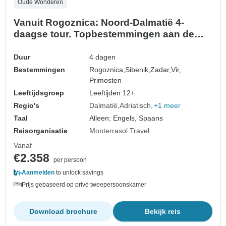
Oude Wonderen
Vanuit Rogoznica: Noord-Dalmatië 4-
daagse tour. Topbestemmingen aan de
Adriatische kust! Bezoek Zadar, Sibenik,
Nin en meer! UNESCO locaties en oude
Duur
4 dagen
ommuurde steden. Volop natuur,
Bestemmingen
Rogoznica,
Sibenik,
Zadar,
Vir,
geschiedenis, Venetiaanse architectuur en
Primosten
prachtige uitzichten. Uitzo…
Leeftijdsgroep
Leeftijden 12+
Regio's
Dalmatië
Adriatisch
+1 meer
Taal
Alleen: Engels, Spaans
Reisorganisatie
Monterrasol Travel
Vanaf
€2.358
per persoon
Aanmelden
to unlock savings
Prijs gebaseerd op privé tweepersoonskamer
Download brochure
Bekijk reis