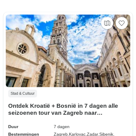
Stad & Cultuur
Ontdek Kroatië + Bosnië in 7 dagen alle
seizoenen tour van Zagreb naar
Dubrovnik. UNESCO Venetiaanse steden
van de Dalmatische Rivièra en
Duur
7 dagen
schilderachtige wegen.
Bestemmingen
Zagreb,
Karlovac,
Zadar,
Sibenik,