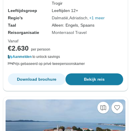
ommuurde steden. Volop geschiedenis,
Trogir
Venetiaanse architectuur en schilderach…
Leeftijdsgroep
Leeftijden 12+
Regio's
Dalmatië
Adriatisch
+1 meer
Taal
Alleen: Engels, Spaans
Reisorganisatie
Monterrasol Travel
Vanaf
€2.630
per persoon
Aanmelden
to unlock savings
Prijs gebaseerd op privé tweepersoonskamer
Download brochure
Bekijk reis