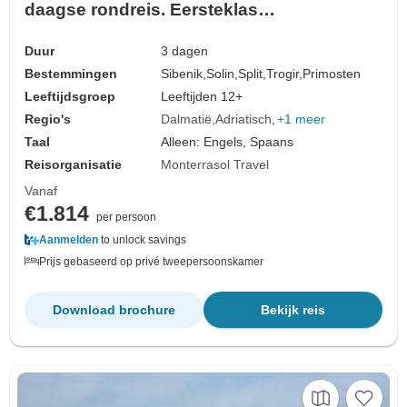
daagse rondreis. Eersteklas
bestemmingen aan de Adriatische kust!
Split, Trogir en meer! Bezoek UNESCO
Duur
3 dagen
locaties en oude ommuurde steden. Volop
Bestemmingen
Sibenik,
Solin,
Split,
Trogir,
Primosten
natuur, geschiedenis, Venetiaanse
Leeftijdsgroep
Leeftijden 12+
architectuur en prachtige uitzichten…
Regio's
Dalmatië
Adriatisch
+1 meer
Taal
Alleen: Engels, Spaans
Reisorganisatie
Monterrasol Travel
Vanaf
€1.814
per persoon
Aanmelden
to unlock savings
Prijs gebaseerd op privé tweepersoonskamer
Download brochure
Bekijk reis