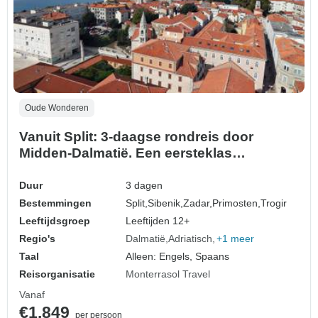
Oude Wonderen
Vanuit Split: 3-daagse rondreis door
Midden-Dalmatië. Een eersteklas
Adriatisch kustgebied. Bezoek Sibenik,
Trogir en Zadar. UNESCO plaatsen.
Duur
3 dagen
Prachtige kustbestemmingen. Veel oude
Bestemmingen
Split,
Sibenik,
Zadar,
Primosten,
Trogir
steden, geschiedenis en architectuur.
Leeftijdsgroep
Leeftijden 12+
Geniet van de natuur, het nacht…
Regio's
Dalmatië
Adriatisch
+1 meer
Taal
Alleen: Engels, Spaans
Reisorganisatie
Monterrasol Travel
Vanaf
€1.849
per persoon