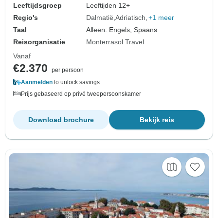
Venetiaanse architectuur en
Leeftijdsgroep
Leeftijden 12+
schilderachtige uitzichten. Levendige wa…
Regio's
Dalmatië
Adriatisch
+1 meer
Taal
Alleen: Engels, Spaans
Reisorganisatie
Monterrasol Travel
Vanaf
€2.370
per persoon
Aanmelden
to unlock savings
Prijs gebaseerd op privé tweepersoonskamer
Download brochure
Bekijk reis