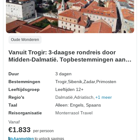
Oude Wonderen
Vanuit Trogir: 3-daagse rondreis door
Midden-Dalmatië. Topbestemmingen aan
de Adriatische kust! Bezoek Zadar en
Sibenik. UNESCO plaatsen. Oude
Duur
3 dagen
ommuurde steden. Volop geschiedenis,
Bestemmingen
Trogir,
Sibenik,
Zadar,
Primosten
Venetiaanse architectuur en prachtige
Leeftijdsgroep
Leeftijden 12+
uitzichten. Uniek door golven a…
Regio's
Dalmatië
Adriatisch
+1 meer
Taal
Alleen: Engels, Spaans
Reisorganisatie
Monterrasol Travel
Vanaf
€1.833
per persoon
Aanmelden
to unlock savings