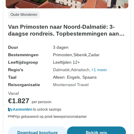
Oude Wonderen
Van Primosten naar Noord-Dalmatië: 3-
daagse rondreis. Topbestemmingen aan
de Adriatische kust! Sibenik en Zadar!
UNESCO sites en oude ommuurde steden.
Duur
3 dagen
Volop natuur, geschiedenis, Venetiaanse
Bestemmingen
Primosten,
Sibenik,
Zadar
architectuur en prachtige uitzichten.
Leeftijdsgroep
Leeftijden 12+
Levendige waterfront…
Regio's
Dalmatië
Adriatisch
+1 meer
Taal
Alleen: Engels, Spaans
Reisorganisatie
Monterrasol Travel
Vanaf
€1.827
per persoon
Aanmelden
to unlock savings
Prijs gebaseerd op privé tweepersoonskamer
Download brochure
Bekijk reis