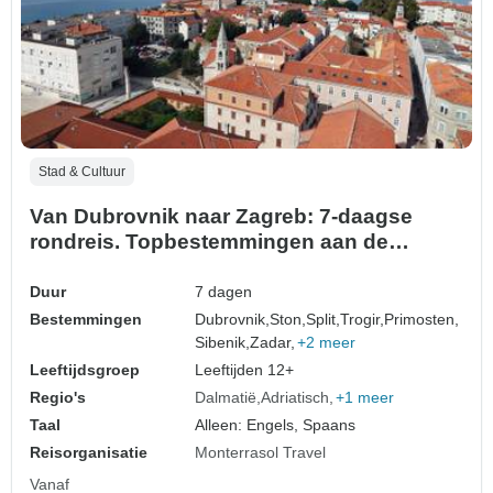
Stad & Cultuur
Van Dubrovnik naar Zagreb: 7-daagse
rondreis. Topbestemmingen aan de
Adriatische kust! Bezoek Dalmatië: Trogir,
Sibenik, Zadar en meer! UNESCO plaatsen.
Duur
7 dagen
Oude ommuurde steden. Volop
Bestemmingen
Dubrovnik,
Ston,
Split,
Trogir,
Primosten,
geschiedenis, Venetiaanse architectuur en
Sibenik,
Zadar,
+2 meer
schilderachtige uitzichten…
Leeftijdsgroep
Leeftijden 12+
Regio's
Dalmatië
Adriatisch
+1 meer
Taal
Alleen: Engels, Spaans
Reisorganisatie
Monterrasol Travel
Vanaf