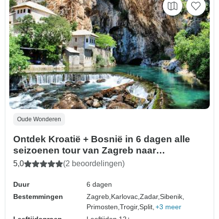
Oude Wonderen
Ontdek Kroatië + Bosnië in 6 dagen alle
seizoenen tour van Zagreb naar
Dubrovnik. Dalmatische Rivièra, UNESCO
5,0
(2 beoordelingen)
Venetiaanse steden, forten en
schilderachtige wegen.
Duur
6 dagen
Bestemmingen
Zagreb,
Karlovac,
Zadar,
Sibenik,
Primosten,
Trogir,
Split,
+3 meer