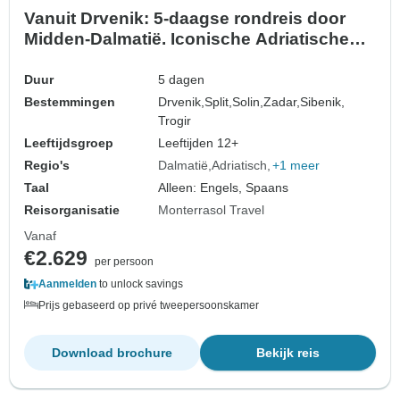
Vanuit Drvenik: 5-daagse rondreis door
Midden-Dalmatië. Iconische Adriatische
kustbestemmingen! Bezoek Split, Trogir,
Sibenik, Zadar, Klis en Salona. UNESCO
Duur
5 dagen
locaties en oude steden. Volop
Bestemmingen
Drvenik,
Split,
Solin,
Zadar,
Sibenik,
geschiedenis, Venetiaanse architectuur en
Trogir
adembenemende uitzi…
Leeftijdsgroep
Leeftijden 12+
Regio's
Dalmatië
Adriatisch
+1 meer
Taal
Alleen: Engels, Spaans
Reisorganisatie
Monterrasol Travel
Vanaf
€2.629
per persoon
Aanmelden
to unlock savings
Prijs gebaseerd op privé tweepersoonskamer
Download brochure
Bekijk reis