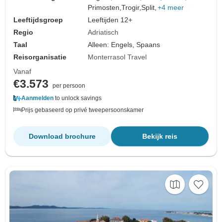
Primosten,
Trogir,
Split,
+4 meer
Leeftijdsgroep
Leeftijden 12+
Regio
Adriatisch
Taal
Alleen: Engels, Spaans
Reisorganisatie
Monterrasol Travel
Vanaf
€3.573
per persoon
Aanmelden
to unlock savings
Prijs gebaseerd op privé tweepersoonskamer
Download brochure
Bekijk reis