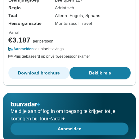
Leeftijdsgroep
Leeftijden 12+
Regio
Adriatisch
Taal
Alleen: Engels, Spaans
Reisorganisatie
Monterrasol Travel
Vanaf
€3.187
per persoon
Aanmelden
to unlock savings
Prijs gebaseerd op privé tweepersoonskamer
Download brochure
Bekijk reis
Meld je aan of log in om toegang te krijgen tot je
kortingen bij TourRadar+
Aanmelden