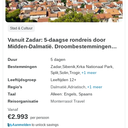
Stad & Cultuur
Vanuit Zadar: 5-daagse rondreis door
Midden-Dalmatië. Droombestemmingen
aan de Adriatische kust! Bezoek Sibenik,
Split, Trogir en meer! UNESCO plaatsen.
Duur
5 dagen
Oude ommuurde steden. Volop
Bestemmingen
Zadar,
Sibenik,
Krka Nationaal Park,
geschiedenis, Venetiaanse architectuur en
Split,
Solin,
Trogir,
+1 meer
schilderachtige uitzichten…
Leeftijdsgroep
Leeftijden 12+
Regio's
Dalmatië
Adriatisch
+1 meer
Taal
Alleen: Engels, Spaans
Reisorganisatie
Monterrasol Travel
Vanaf
€2.993
per persoon
Aanmelden
to unlock savings