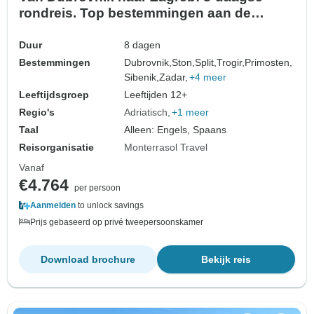
rondreis. Top bestemmingen aan de
Adriatische kust! Geniet van Dalmatië:
Trogir, Sibenik, Zadar en meer! UNESCO
Duur
8 dagen
plaatsen. Oude ommuurde steden. Volop
Bestemmingen
Dubrovnik,
Ston,
Split,
Trogir,
Primosten,
geschiedenis, Venetiaanse architectuur en
Sibenik,
Zadar,
+4 meer
schilderachtige uitzi…
Leeftijdsgroep
Leeftijden 12+
Regio's
Adriatisch
+1 meer
Taal
Alleen: Engels, Spaans
Reisorganisatie
Monterrasol Travel
Vanaf
€4.764
per persoon
Aanmelden
to unlock savings
Prijs gebaseerd op privé tweepersoonskamer
Download brochure
Bekijk reis