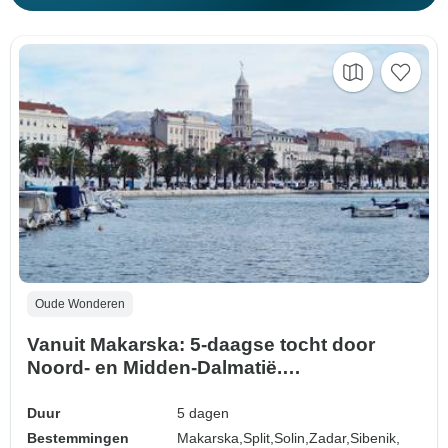
Oude Wonderen
Vanuit Makarska: 5-daagse tocht door
Noord- en Midden-Dalmatië.
Topbestemmingen aan de Adriatische
kust! Bezoek Zadar, Sibenik, Split, Trogir
Duur
5 dagen
en meer! UNESCO plaatsen. Oude
Bestemmingen
Makarska,
Split,
Solin,
Zadar,
Sibenik,