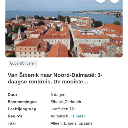
Oude Wonderen
Van Šibenik naar Noord-Dalmatië: 3-
daagse rondreis. De mooiste
bestemmingen aan de Adriatische kust!
Zadar, Nin en nog veel meer! UNESCO-
Duur
3 dagen
werelderfgoed en oude ommuurde steden.
Bestemmingen
Sibenik,
Zadar,
Vir
Volop natuur, geschiedenis, Venetiaanse
Leeftijdsgroep
Leeftijden 12+
architectuur en adembenemende uit…
Regio's
Adriatisch
+1 meer
Taal
Alleen: Engels, Spaans