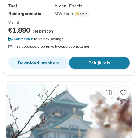
Taal
Alleen: Engels
Reisorganisatie
MW Tours
Vanaf
€1.890
per persoon
Aanmelden
to unlock savings
Prijs gebaseerd op privé tweepersoonskamer
Download brochure
Bekijk reis