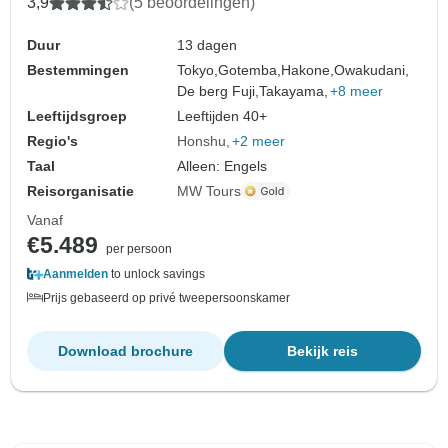
3,9
(5 beoordelingen)
Duur
13 dagen
Bestemmingen
Tokyo,
Gotemba,
Hakone,
Owakudani,
De berg Fuji,
Takayama,
+8 meer
Leeftijdsgroep
Leeftijden 40+
Regio's
Honshu
+2 meer
Taal
Alleen: Engels
Reisorganisatie
MW Tours
Vanaf
€5.489
per persoon
Aanmelden
to unlock savings
Prijs gebaseerd op privé tweepersoonskamer
Download brochure
Bekijk reis