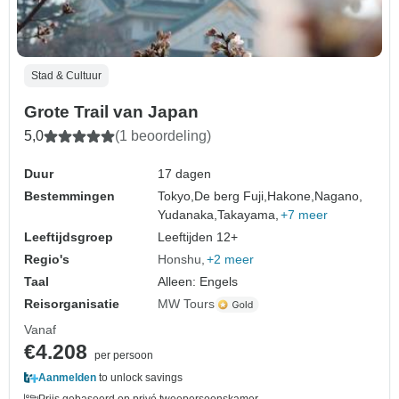
Stad & Cultuur
Grote Trail van Japan
5,0
(1 beoordeling)
Duur
17 dagen
Bestemmingen
Tokyo,
De berg Fuji,
Hakone,
Nagano,
Yudanaka,
Takayama,
+7 meer
Leeftijdsgroep
Leeftijden 12+
Regio's
Honshu
+2 meer
Taal
Alleen: Engels
Reisorganisatie
MW Tours
Vanaf
€4.208
per persoon
Aanmelden
to unlock savings