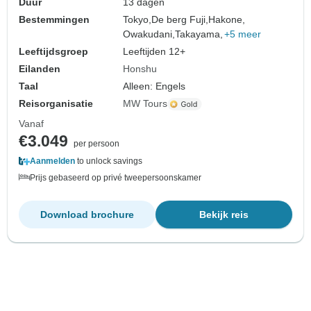
Duur
13 dagen
Bestemmingen
Tokyo,
De berg Fuji,
Hakone,
Owakudani,
Takayama,
+5 meer
Leeftijdsgroep
Leeftijden 12+
Eilanden
Honshu
Taal
Alleen: Engels
Reisorganisatie
MW Tours
Vanaf
€3.049
per persoon
Aanmelden
to unlock savings
Prijs gebaseerd op privé tweepersoonskamer
Download brochure
Bekijk reis