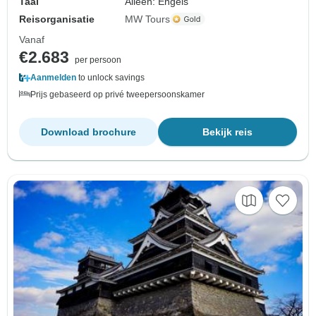
Taal
Alleen: Engels
Reisorganisatie
MW Tours
Vanaf
€2.683
per persoon
Aanmelden
to unlock savings
Prijs gebaseerd op privé tweepersoonskamer
Download brochure
Bekijk reis