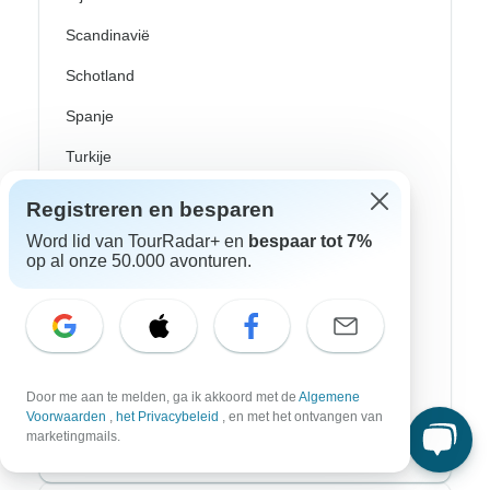
Scandinavië
Schotland
Spanje
Turkije
Zweden
Registreren en besparen
Canada
Word lid van TourRadar+ en
bespaar tot 7%
op al onze 50.000 avonturen.
Costa Rica
Mexico
Peru
Door me aan te melden, ga ik akkoord met de
Algemene
USA
Voorwaarden
,
het Privacybeleid
, en met het ontvangen van
marketingmails.
Zuid-Amerika