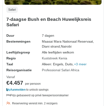
Safari
7-daagse Bush en Beach Huwelijksreis
Safari
Duur
7 dagen
Bestemmingen
Maasai Mara Nationaal Reservaat,
Diani strand,
Nairobi
Leeftijdsgroep
Alle leeftijden welkom
Regio
Kuststreek Kenia
Taal
Alleen: Engels, Duits,
+3 meer
Reisorganisatie
Professional Safari Africa
Vanaf
€4.457
per persoon
Aanmelden
to unlock savings
Prijs gebaseerd op privé tweepersoonskamer
Reservering vereist min. 2 reizigers