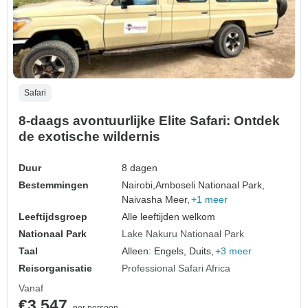
Safari
8-daags avontuurlijke Elite Safari: Ontdek
de exotische wildernis
Duur
8 dagen
Bestemmingen
Nairobi,
Amboseli Nationaal Park,
Naivasha Meer,
+1 meer
Leeftijdsgroep
Alle leeftijden welkom
Nationaal Park
Lake Nakuru Nationaal Park
Taal
Alleen: Engels, Duits,
+3 meer
Reisorganisatie
Professional Safari Africa
Vanaf
€3.547