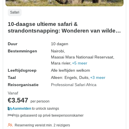
Safari
10-daagse ultieme safari &
strandontsnapping: Wonderen van wilde
dieren & kustgeluk
Duur
10 dagen
Bestemmingen
Nairobi,
Maasai Mara Nationaal Reservaat,
Mara rivier,
+5 meer
Leeftijdsgroep
Alle leeftijden welkom
Taal
Alleen: Engels, Duits,
+3 meer
Reisorganisatie
Professional Safari Africa
Vanaf
€3.547
per persoon
Aanmelden
to unlock savings
Prijs gebaseerd op privé tweepersoonskamer
Reservering vereist min. 2 reizigers