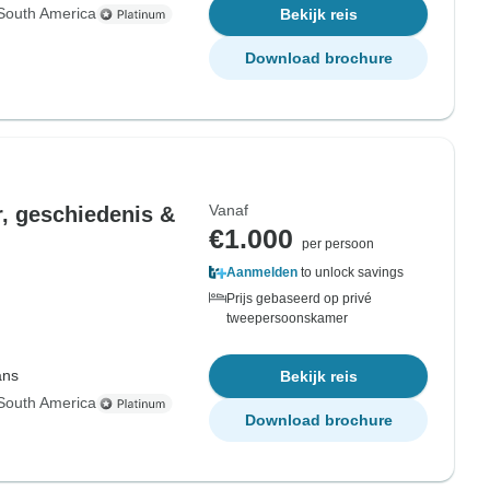
South America
Bekijk reis
Download brochure
Vanaf
r, geschiedenis &
€1.000
per persoon
Aanmelden
to unlock savings
Prijs gebaseerd op privé
tweepersoonskamer
ans
Bekijk reis
South America
Download brochure