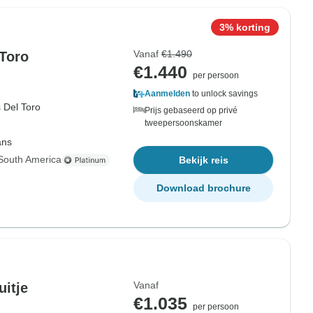
3% korting
Vanaf
€1.490
Toro
€1.440
per persoon
Aanmelden
to unlock savings
 Del Toro
Prijs gebaseerd op privé
tweepersoonskamer
ans
South America
Bekijk reis
Download brochure
Vanaf
itje
€1.035
per persoon