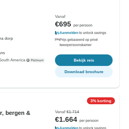
Vanaf
€695
per persoon
Aanmelden
to unlock savings
a dorp
Prijs gebaseerd op privé
tweepersoonskamer
ans
South America
Bekijk reis
Download brochure
3% korting
Vanaf
€1.714
r, bergen &
€1.664
per persoon
Aanmelden
to unlock savings