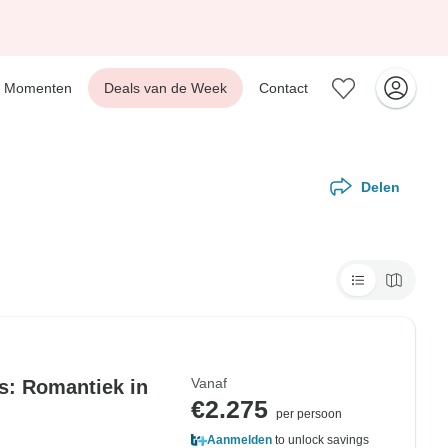
Momenten
Deals van de Week
Contact
Delen
Vanaf
s: Romantiek in
€2.275
per persoon
Aanmelden
to unlock savings