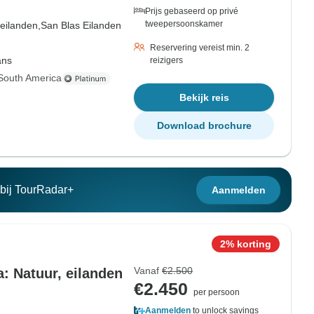
Prijs gebaseerd op privé
tweepersoonskamer
-eilanden,
San Blas Eilanden
Reservering vereist min. 2
ans
reizigers
South America
Bekijk reis
Download brochure
n bij TourRadar+
Aanmelden
2% korting
Vanaf
€2.500
: Natuur, eilanden
€2.450
per persoon
Aanmelden
to unlock savings