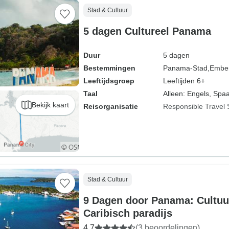
Stad & Cultuur
5 dagen Cultureel Panama
Duur
5 dagen
Bestemmingen
Panama-Stad,
Ember
Leeftijdsgroep
Leeftijden 6+
Taal
Alleen: Engels, Spa
Bekijk kaart
Reisorganisatie
Responsible Travel 
Stad & Cultuur
9 Dagen door Panama: Cultuu
Caribisch paradijs
4,7
(3 beoordelingen)