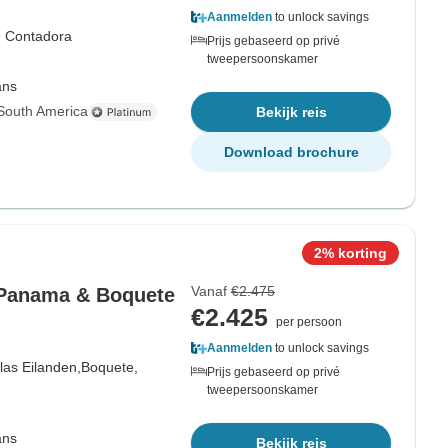
Aanmelden
to unlock savings
d Contadora
Prijs gebaseerd op privé
tweepersoonskamer
ans
South America
Bekijk reis
Download brochure
2% korting
Vanaf
€2.475
 Panama & Boquete
€2.425
per persoon
Aanmelden
to unlock savings
las Eilanden,
Boquete,
Prijs gebaseerd op privé
tweepersoonskamer
ans
Bekijk reis