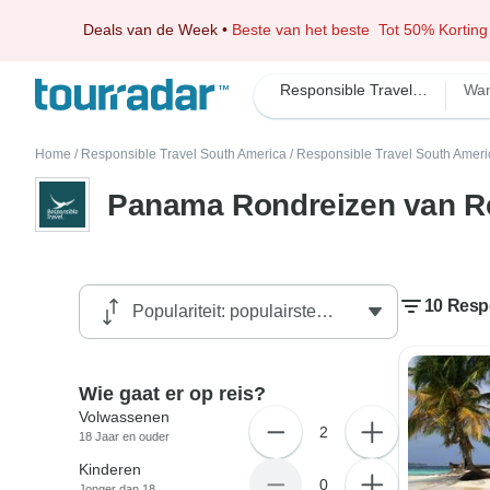
Deals van de Week
•
Beste van het beste
Tot 50% Korting
Responsible Travel South America
Wa
Home
/
Responsible Travel South America
/
Responsible Travel South Ameri
Panama Rondreizen van Re
10 Resp
Wie gaat er op reis?
Volwassenen
2
18 Jaar en ouder
Kinderen
0
Jonger dan 18