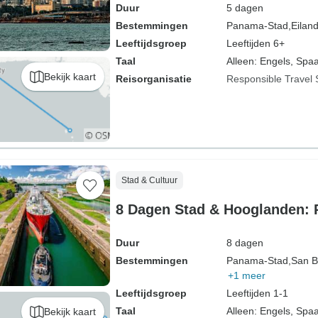
Duur
5 dagen
Bestemmingen
Panama-Stad,
Eilan
Leeftijdsgroep
Leeftijden 6+
Taal
Alleen: Engels, Spa
Bekijk kaart
Reisorganisatie
Responsible Travel 
Stad & Cultuur
8 Dagen Stad & Hooglanden:
Duur
8 dagen
Bestemmingen
Panama-Stad,
San B
+1 meer
Leeftijdsgroep
Leeftijden 1-1
Taal
Alleen: Engels, Spa
Bekijk kaart