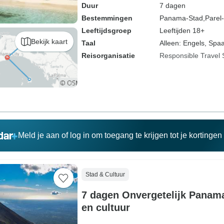
Duur
7 dagen
Bestemmingen
Panama-Stad,
Parel
Leeftijdsgroep
Leeftijden 18+
Bekijk kaart
Taal
Alleen: Engels, Spa
Reisorganisatie
Responsible Travel 
Meld je aan of log in om toegang te krijgen tot je kortinge
Stad & Cultuur
7 dagen Onvergetelijk Panama
en cultuur