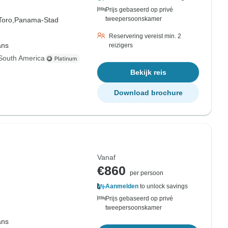
Prijs gebaseerd op privé
tweepersoonskamer
Toro,
Panama-Stad
Reservering vereist min. 2
ans
reizigers
South America
Bekijk reis
Download brochure
Vanaf
€860
per persoon
Aanmelden
to unlock savings
Prijs gebaseerd op privé
tweepersoonskamer
ans