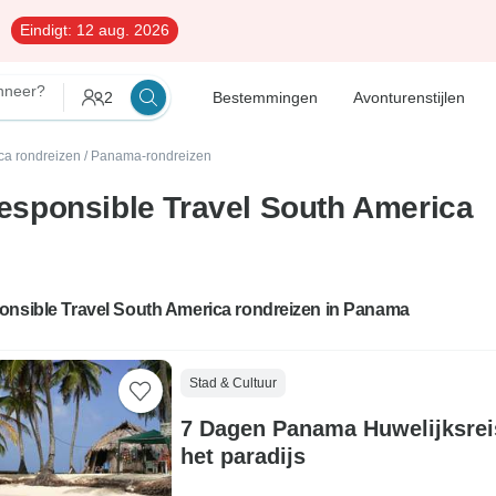
Eindigt:
12 aug. 2026
nneer?
2
Bestemmingen
Avonturenstijlen
ca rondreizen
/
Panama-rondreizen
sponsible Travel South America
onsible Travel South America rondreizen in Panama
Stad & Cultuur
7 Dagen Panama Huwelijksrei
het paradijs