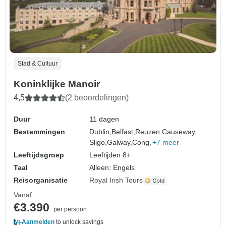
Stad & Cultuur
Koninklijke Manoir
4,5
(2 beoordelingen)
Duur
11 dagen
Bestemmingen
Dublin,
Belfast,
Reuzen Causeway,
Sligo,
Galway,
Cong,
+7 meer
Leeftijdsgroep
Leeftijden 8+
Taal
Alleen: Engels
Reisorganisatie
Royal Irish Tours
Vanaf
€3.390
per persoon
Aanmelden
to unlock savings