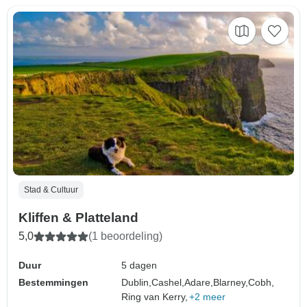
Stad & Cultuur
Kliffen & Platteland
5,0
(1 beoordeling)
Duur
5 dagen
Bestemmingen
Dublin,
Cashel,
Adare,
Blarney,
Cobh,
Ring van Kerry,
+2 meer