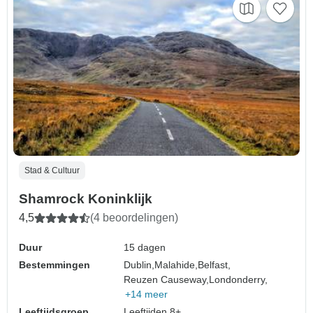
Stad & Cultuur
Shamrock Koninklijk
4,5
(4 beoordelingen)
Duur
15 dagen
Bestemmingen
Dublin,
Malahide,
Belfast,
Reuzen Causeway,
Londonderry,
+14 meer
Leeftijdsgroep
Leeftijden 8+