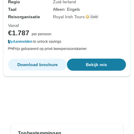
Regio
Zuid-Ierland
Taal
Alleen: Engels
Reisorganisatie
Royal Irish Tours
Vanaf
€1.787
per persoon
Aanmelden
to unlock savings
Prijs gebaseerd op privé tweepersoonskamer
Download brochure
Bekijk reis
Topbestemmingen