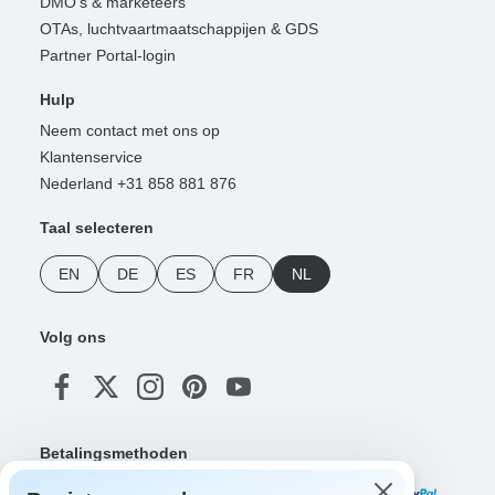
DMO's & marketeers
OTAs, luchtvaartmaatschappijen & GDS
Partner Portal-login
Hulp
Neem contact met ons op
Klantenservice
Nederland +31 858 881 876
Taal selecteren
EN
DE
ES
FR
NL
Volg ons
Betalingsmethoden