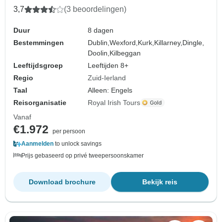
3,7
(3 beoordelingen)
Duur
8 dagen
Bestemmingen
Dublin,
Wexford,
Kurk,
Killarney,
Dingle,
Doolin,
Kilbeggan
Leeftijdsgroep
Leeftijden 8+
Regio
Zuid-Ierland
Taal
Alleen: Engels
Reisorganisatie
Royal Irish Tours
Vanaf
€1.972
per persoon
Aanmelden
to unlock savings
Prijs gebaseerd op privé tweepersoonskamer
Download brochure
Bekijk reis