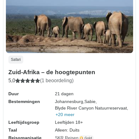
Safari
Zuid-Afrika – de hoogtepunten
5,0
(1 beoordeling)
Duur
21 dagen
Bestemmingen
Johannesburg,
Sabie,
Blyde River Canyon Natuurreservaat,
+20 meer
Leeftijdsgroep
Leeftijden 18+
Taal
Alleen: Duits
Reisorganisatie
SKR Reisen