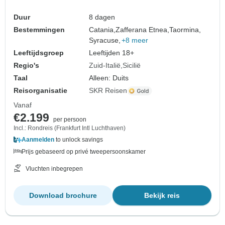
Duur
8 dagen
Bestemmingen
Catania,
Zafferana Etnea,
Taormina,
Syracuse,
+8 meer
Leeftijdsgroep
Leeftijden 18+
Regio's
Zuid-Italië
Sicilië
Taal
Alleen: Duits
Reisorganisatie
SKR Reisen
Vanaf
€2.199
per persoon
Incl.: Rondreis (Frankfurt Intl Luchthaven)
Aanmelden
to unlock savings
Prijs gebaseerd op privé tweepersoonskamer
Vluchten inbegrepen
Download brochure
Bekijk reis