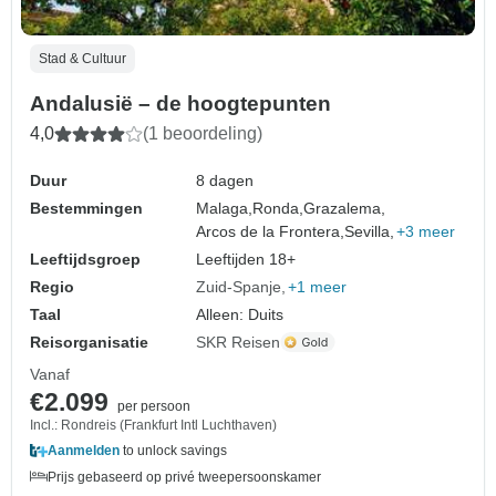
Stad & Cultuur
Andalusië – de hoogtepunten
4,0
(1 beoordeling)
Duur
8 dagen
Bestemmingen
Malaga,
Ronda,
Grazalema,
Arcos de la Frontera,
Sevilla,
+3 meer
Leeftijdsgroep
Leeftijden 18+
Regio
Zuid-Spanje
+1 meer
Taal
Alleen: Duits
Reisorganisatie
SKR Reisen
Vanaf
€2.099
per persoon
Incl.: Rondreis (Frankfurt Intl Luchthaven)
Aanmelden
to unlock savings
Prijs gebaseerd op privé tweepersoonskamer