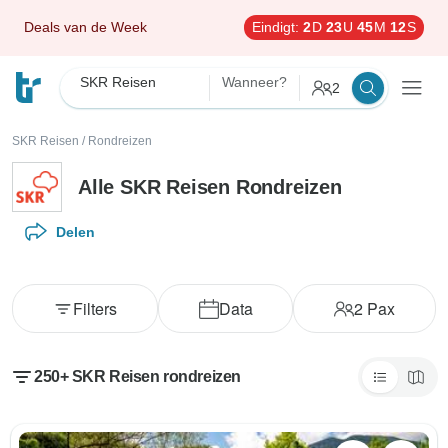
Deals van de Week
Eindigt:
2
D
23
U
45
M
10
S
SKR Reisen
Wanneer?
2
SKR Reisen
/
Rondreizen
Alle SKR Reisen Rondreizen
Delen
Filters
Data
2
Pax
250+ SKR Reisen rondreizen