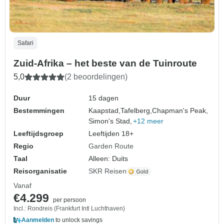
Safari
Zuid-Afrika – het beste van de Tuinroute
5,0
(2 beoordelingen)
Duur
15 dagen
Bestemmingen
Kaapstad,
Tafelberg,
Chapman's Peak,
Simon's Stad,
+12 meer
Leeftijdsgroep
Leeftijden 18+
Regio
Garden Route
Taal
Alleen: Duits
Reisorganisatie
SKR Reisen
Vanaf
€4.299
per persoon
Incl.: Rondreis (Frankfurt Intl Luchthaven)
Aanmelden
to unlock savings