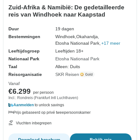
Zuid-Afrika & Namibië: De gedetailleerde
reis van Windhoek naar Kaapstad
Duur
19 dagen
Bestemmingen
Windhoek,
Okahandja,
Etosha Nationaal Park,
+17 meer
Leeftijdsgroep
Leeftijden 18+
Nationaal Park
Etosha Nationaal Park
Taal
Alleen: Duits
Reisorganisatie
SKR Reisen
Vanaf
€6.299
per persoon
Incl.: Rondreis (Frankfurt Intl Luchthaven)
Aanmelden
to unlock savings
Prijs gebaseerd op privé tweepersoonskamer
Vluchten inbegrepen
Download brochure
Bekijk reis