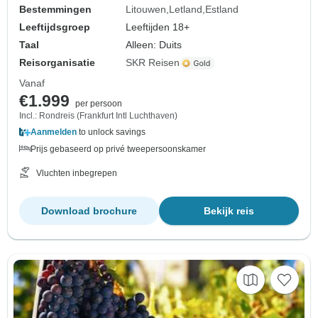
Bestemmingen
Litouwen
Letland
Estland
Leeftijdsgroep
Leeftijden 18+
Taal
Alleen: Duits
Reisorganisatie
SKR Reisen
Vanaf
€1.999
per persoon
Incl.: Rondreis (Frankfurt Intl Luchthaven)
Aanmelden
to unlock savings
Prijs gebaseerd op privé tweepersoonskamer
Vluchten inbegrepen
Download brochure
Bekijk reis