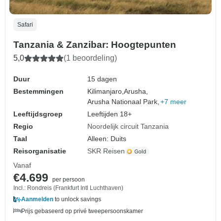
Safari
Tanzania & Zanzibar: Hoogtepunten
5,0
(1 beoordeling)
Duur
15 dagen
Bestemmingen
Kilimanjaro,
Arusha,
Arusha Nationaal Park,
+7 meer
Leeftijdsgroep
Leeftijden 18+
Regio
Noordelijk circuit Tanzania
Taal
Alleen: Duits
Reisorganisatie
SKR Reisen
Vanaf
€4.699
per persoon
Incl.: Rondreis (Frankfurt Intl Luchthaven)
Aanmelden
to unlock savings
Prijs gebaseerd op privé tweepersoonskamer