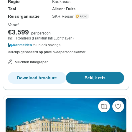
Regio
Kaukasus
Taal
Alleen: Duits
Reisorganisatie
SKR Reisen
Vanaf
€3.599
per persoon
Incl.: Rondreis (Frankfurt Intl Luchthaven)
Aanmelden
to unlock savings
Prijs gebaseerd op privé tweepersoonskamer
Vluchten inbegrepen
Download brochure
Bekijk reis