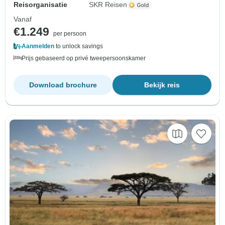
Reisorganisatie
SKR Reisen
Vanaf
€1.249
per persoon
Aanmelden
to unlock savings
Prijs gebaseerd op privé tweepersoonskamer
Download brochure
Bekijk reis