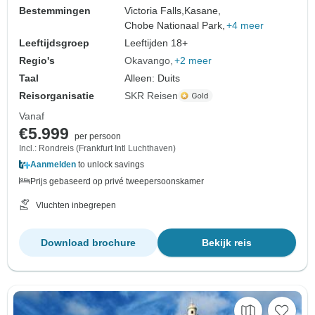
Bestemmingen
Victoria Falls,
Kasane,
Chobe Nationaal Park,
+4 meer
Leeftijdsgroep
Leeftijden 18+
Regio's
Okavango
+2 meer
Taal
Alleen: Duits
Reisorganisatie
SKR Reisen
Vanaf
€5.999
per persoon
Incl.: Rondreis (Frankfurt Intl Luchthaven)
Aanmelden
to unlock savings
Prijs gebaseerd op privé tweepersoonskamer
Vluchten inbegrepen
Download brochure
Bekijk reis