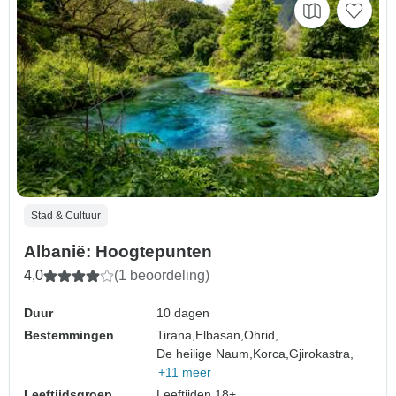
Stad & Cultuur
Albanië: Hoogtepunten
4,0
(1 beoordeling)
Duur
10 dagen
Bestemmingen
Tirana,
Elbasan,
Ohrid,
De heilige Naum,
Korca,
Gjirokastra,
+11 meer
Leeftijdsgroep
Leeftijden 18+