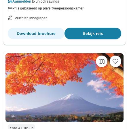
Aanmelden
to unlock savings
Prijs gebaseerd op privé tweepersoonskamer
Vluchten inbegrepen
Download brochure
Bekijk reis
Stad & Cultuur