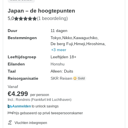
Japan – de hoogtepunten
5,0
(1 beoordeling)
Duur
11 dagen
Bestemmingen
Tokyo,
Nikko,
Kawaguchiko,
De berg Fuji,
Himeji,
Hiroshima,
+3 meer
Leeftijdsgroep
Leeftijden 18+
Eilanden
Honshu
Taal
Alleen: Duits
Reisorganisatie
SKR Reisen
Vanaf
€4.299
per persoon
Incl.: Rondreis (Frankfurt Intl Luchthaven)
Aanmelden
to unlock savings
Prijs gebaseerd op privé tweepersoonskamer
Vluchten inbegrepen