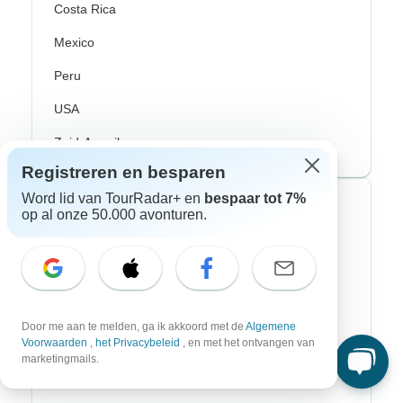
Costa Rica
Mexico
Peru
USA
Zuid-Amerika
Registreren en besparen
Word lid van TourRadar+ en
bespaar tot 7%
Top avonturenstijlen
op al onze 50.000 avonturen.
Avontuurlijke rondreizen
Fiets Rondreizen
Noorderlicht
Door me aan te melden, ga ik akkoord met de
Algemene
Voorwaarden
,
het Privacybeleid
, en met het ontvangen van
Riviercruises
marketingmails.
Afrika Safari