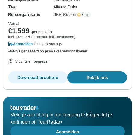
Taal
Alleen: Duits
Reisorganisatie
SKR Reisen
Vanaf
€1.599
per persoon
Incl.: Rondreis (Frankfurt Intl Luchthaven)
Aanmelden
to unlock savings
Prijs gebaseerd op privé tweepersoonskamer
Vluchten inbegrepen
Download brochure
Bekijk reis
Meld je aan of log in om toegang te krijgen tot je
kortingen bij TourRadar+
Aanmelden