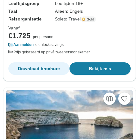
Leeftijdsgroep
Leeftijden 18+
Taal
Alleen: Engels
Reisorganisatie
Soleto Travel
Vanaf
€1.725
per persoon
Aanmelden
to unlock savings
Prijs gebaseerd op privé tweepersoonskamer
Download brochure
Bekijk reis