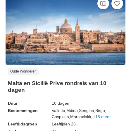
Oude Wonderen
Malta en Sicilië Prive rondreis van 10
dagen
Duur
10 dagen
Bestemmingen
Valletta,
Mdina,
Senglea,
Birgu,
Cospicua,
Marsaxlokk,
+15 meer
Leeftijdsgroep
Leeftijden 26+