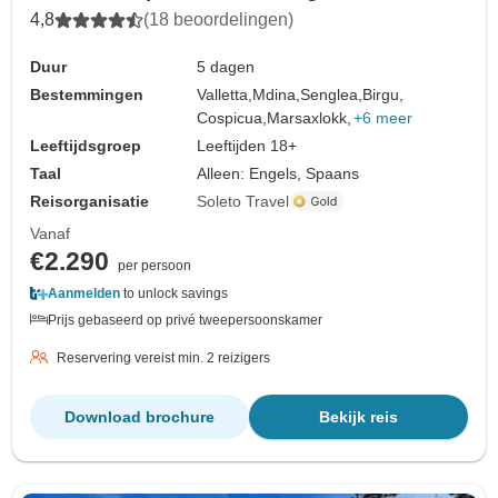
4,8
(18 beoordelingen)
Duur
5 dagen
Bestemmingen
Valletta,
Mdina,
Senglea,
Birgu,
Cospicua,
Marsaxlokk,
+6 meer
Leeftijdsgroep
Leeftijden 18+
Taal
Alleen: Engels, Spaans
Reisorganisatie
Soleto Travel
Vanaf
€2.290
per persoon
Aanmelden
to unlock savings
Prijs gebaseerd op privé tweepersoonskamer
Reservering vereist min. 2 reizigers
Download brochure
Bekijk reis