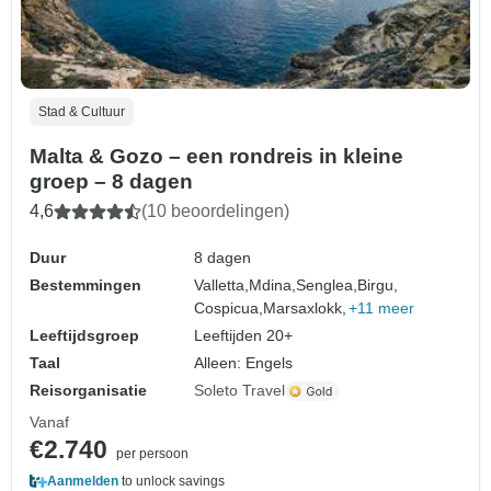
Stad & Cultuur
Malta & Gozo – een rondreis in kleine
groep – 8 dagen
4,6
(10 beoordelingen)
Duur
8 dagen
Bestemmingen
Valletta,
Mdina,
Senglea,
Birgu,
Cospicua,
Marsaxlokk,
+11 meer
Leeftijdsgroep
Leeftijden 20+
Taal
Alleen: Engels
Reisorganisatie
Soleto Travel
Vanaf
€2.740
per persoon
Aanmelden
to unlock savings