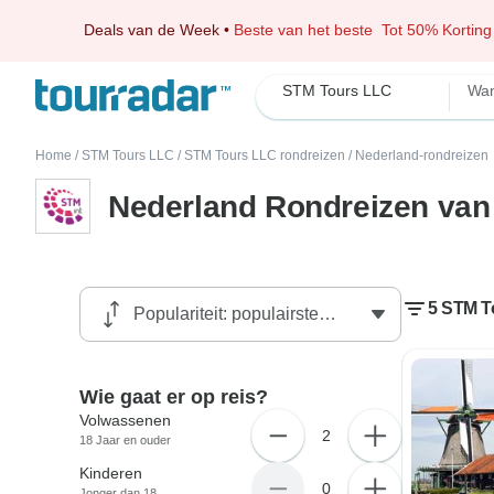
Deals van de Week
•
Beste van het beste
Tot 50% Korting
STM Tours LLC
Wan
Home
/
STM Tours LLC
/
STM Tours LLC rondreizen
/
Nederland-rondreizen
Nederland Rondreizen van
5 STM T
Wie gaat er op reis?
Volwassenen
2
18 Jaar en ouder
Kinderen
0
Jonger dan 18