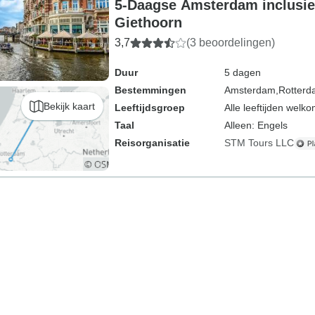
5-Daagse Amsterdam inclusie
Giethoorn
3,7
(3 beoordelingen)
Duur
5 dagen
Bestemmingen
Amsterdam,
Rotter
Bekijk kaart
Leeftijdsgroep
Alle leeftijden welk
Taal
Alleen: Engels
Reisorganisatie
STM Tours LLC