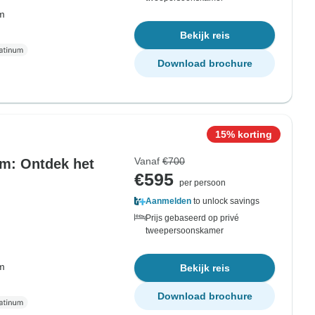
om
Bekijk reis
Download brochure
15% korting
Vanaf
€700
m: Ontdek het
€595
per persoon
Aanmelden
to unlock savings
Prijs gebaseerd op privé
tweepersoonskamer
om
Bekijk reis
Download brochure