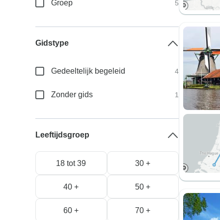
Groep
5
Gidstype
Gedeeltelijk begeleid
4
Zonder gids
1
Leeftijdsgroep
18 tot 39
30 +
40 +
50 +
60 +
70 +