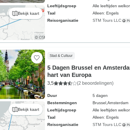
Leeftijdsgroep
Alle leeftijden welk
Taal
Alleen: Engels
Bekijk kaart
Reisorganisatie
STM Tours LLC
Stad & Cultuur
5 Dagen Brussel en Amsterda
hart van Europa
3,5
(2 beoordelingen)
Duur
5 dagen
Bestemmingen
Brussel,
Amsterdam
Bekijk kaart
Leeftijdsgroep
Alle leeftijden welk
Taal
Alleen: Engels
Reisorganisatie
STM Tours LLC