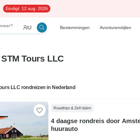
Eindigt:
12 aug. 2026
neer?
2
Bestemmingen
Avonturenstijlen
 STM Tours LLC
ours LLC rondreizen in Nederland
Roadtrips & Zelf rijden
4 daagse rondreis door Amst
huurauto