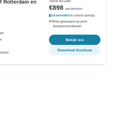
Vanaf
€1.230
f Rotterdam en
€898
per persoon
Aanmelden
to unlock savings
Prijs gebaseerd op privé
tweepersoonskamer
dam
om
Bekijk reis
Download brochure