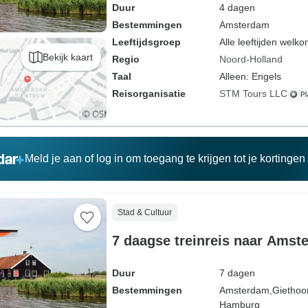
Duur
4 dagen
Bestemmingen
Amsterdam
Leeftijdsgroep
Alle leeftijden welk
Bekijk kaart
Regio
Noord-Holland
Taal
Alleen: Engels
Reisorganisatie
STM Tours LLC
Meld je aan of log in om toegang te krijgen tot je kortinge
Stad & Cultuur
7 daagse treinreis naar Ams
Duur
7 dagen
Bestemmingen
Amsterdam,
Giethoo
Hamburg