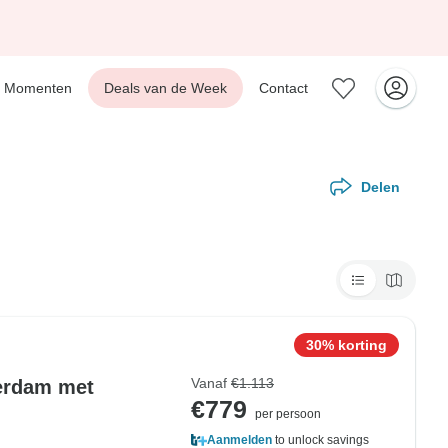
Momenten
Deals van de Week
Contact
Delen
30% korting
Vanaf
€1.113
erdam met
€779
per persoon
Aanmelden
to unlock savings