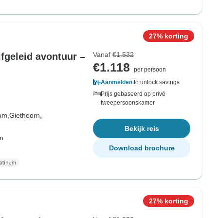
27% korting
Vanaf
€1.532
fgeleid avontuur –
€1.118
per persoon
Aanmelden
to unlock savings
Prijs gebaseerd op privé
tweepersoonskamer
am,
Giethoorn,
Bekijk reis
om
Download brochure
27% korting