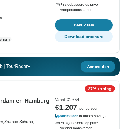
Prijs gebaseerd op privé
tweepersoonskamer
om
Bekijk reis
Download brochure
n bij TourRadar+
Aanmelden
27% korting
Vanaf
€1.654
terdam en Hamburg
€1.207
per persoon
Aanmelden
to unlock savings
rn,
Zaanse Schans,
Prijs gebaseerd op privé
tweepersoonskamer