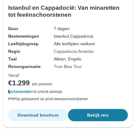
Istanbul en Cappadocië: Van minaretten
tot feeënschoorstenen
Duur
7 dagen
Bestemmingen
Istanbul,
Cappadocia
Leeftijdsgroep
Alle leeftijden welkom
Regio
Cappadocia
Anatolia
Taal
Alleen: Engels
Reisorganisatie
True Blue Tour
Vanaf
€1.299
per persoon
Aanmelden
to unlock savings
Prijs gebaseerd op privé tweepersoonskamer
Download brochure
Bekijk reis