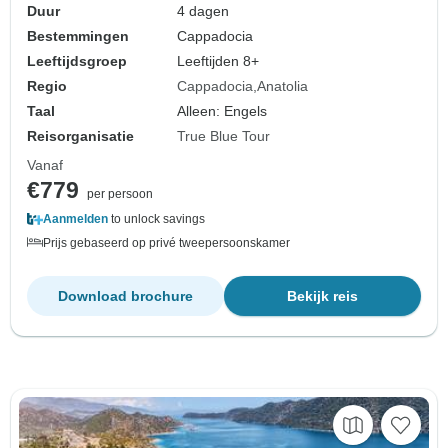
Duur
4 dagen
Bestemmingen
Cappadocia
Leeftijdsgroep
Leeftijden 8+
Regio
Cappadocia
Anatolia
Taal
Alleen: Engels
Reisorganisatie
True Blue Tour
Vanaf
€779
per persoon
Aanmelden
to unlock savings
Prijs gebaseerd op privé tweepersoonskamer
Download brochure
Bekijk reis