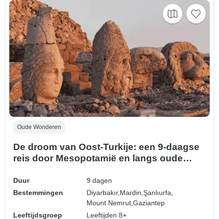
Oude Wonderen
De droom van Oost-Turkije: een 9-daagse
reis door Mesopotamië en langs oude
beschavingen
Duur
9 dagen
Bestemmingen
Diyarbakır,
Mardin,
Şanlıurfa,
Mount Nemrut,
Gaziantep
Leeftijdsgroep
Leeftijden 8+