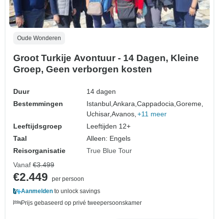
Oude Wonderen
Groot Turkije Avontuur - 14 Dagen, Kleine
Groep, Geen verborgen kosten
Duur
14 dagen
Bestemmingen
Istanbul,
Ankara,
Cappadocia,
Goreme,
Uchisar,
Avanos,
+11 meer
Leeftijdsgroep
Leeftijden 12+
Taal
Alleen: Engels
Reisorganisatie
True Blue Tour
Vanaf
€3.499
€2.449
per persoon
Aanmelden
to unlock savings
Prijs gebaseerd op privé tweepersoonskamer