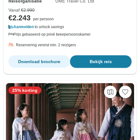
Reisorganisatie
UME Travel Co. Ltd
Vanaf
€2.990
€2.243
per persoon
Aanmelden
to unlock savings
Prijs gebaseerd op privé tweepersoonskamer
Reservering vereist min. 2 reizigers
Download brochure
Bekijk reis
25% korting