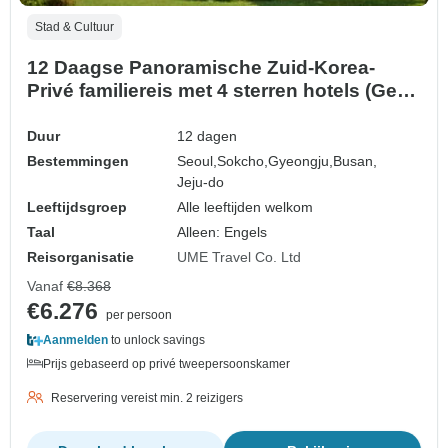
Stad & Cultuur
12 Daagse Panoramische Zuid-Korea-
Privé familiereis met 4 sterren hotels (Geen
Groep, Aanpasbaar)
Duur
12 dagen
Bestemmingen
Seoul,
Sokcho,
Gyeongju,
Busan,
Jeju-do
Leeftijdsgroep
Alle leeftijden welkom
Taal
Alleen: Engels
Reisorganisatie
UME Travel Co. Ltd
Vanaf
€8.368
€6.276
per persoon
Aanmelden
to unlock savings
Prijs gebaseerd op privé tweepersoonskamer
Reservering vereist min. 2 reizigers