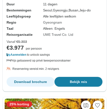
Duur
11 dagen
Bestemmingen
Seoul,
Gyeongju,
Busan,
Jeju-do
Leeftijdsgroep
Alle leeftijden welkom
Regio
Gyeongnam
Taal
Alleen: Engels
Reisorganisatie
UME Travel Co. Ltd
Vanaf
€5.303
€3.977
per persoon
Aanmelden
to unlock savings
Prijs gebaseerd op privé tweepersoonskamer
Reservering vereist min. 2 reizigers
Download brochure
Bekijk reis
25% korting