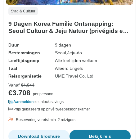
Stad & Cultuur
9 Dagen Korea Familie Ontsnapping:
Seoul Cultuur & Jeju Natuur (privégids en
chauffeur）Familietour - Aanpasbaar
Duur
9 dagen
Bestemmingen
Seoul,
Jeju-do
Leeftijdsgroep
Alle leeftijden welkom
Taal
Alleen: Engels
Reisorganisatie
UME Travel Co. Ltd
Vanaf
€4.944
€3.708
per persoon
Aanmelden
to unlock savings
Prijs gebaseerd op privé tweepersoonskamer
Reservering vereist min. 2 reizigers
Download brochure
Bekijk reis