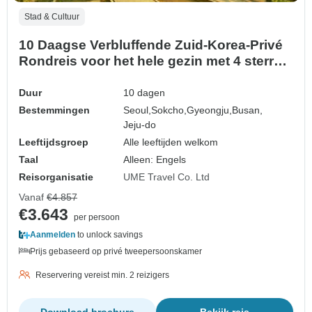
Stad & Cultuur
10 Daagse Verbluffende Zuid-Korea-Privé
Rondreis voor het hele gezin met 4 sterren
hotels (Geen Groep, Aanpasbaar)
Duur
10 dagen
Bestemmingen
Seoul,
Sokcho,
Gyeongju,
Busan,
Jeju-do
Leeftijdsgroep
Alle leeftijden welkom
Taal
Alleen: Engels
Reisorganisatie
UME Travel Co. Ltd
Vanaf
€4.857
€3.643
per persoon
Aanmelden
to unlock savings
Prijs gebaseerd op privé tweepersoonskamer
Reservering vereist min. 2 reizigers