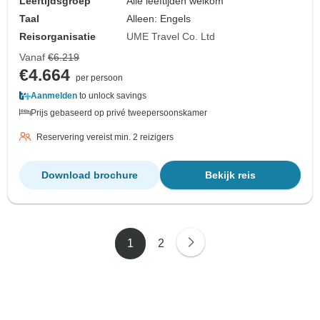
Leeftijdsgroep
Alle leeftijden welkom
Taal
Alleen: Engels
Reisorganisatie
UME Travel Co. Ltd
Vanaf
€6.219
€4.664
per persoon
Aanmelden
to unlock savings
Prijs gebaseerd op privé tweepersoonskamer
Reservering vereist min. 2 reizigers
Download brochure
Bekijk reis
1
2