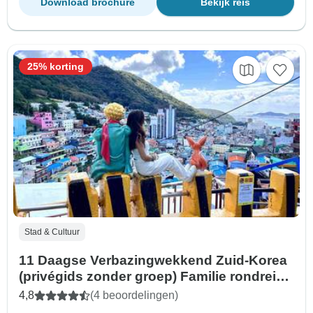
Download brochure
Bekijk reis
25% korting
Stad & Cultuur
11 Daagse Verbazingwekkend Zuid-Korea
(privégids zonder groep) Familie rondreis
Aanpasbaar
4,8
(4 beoordelingen)