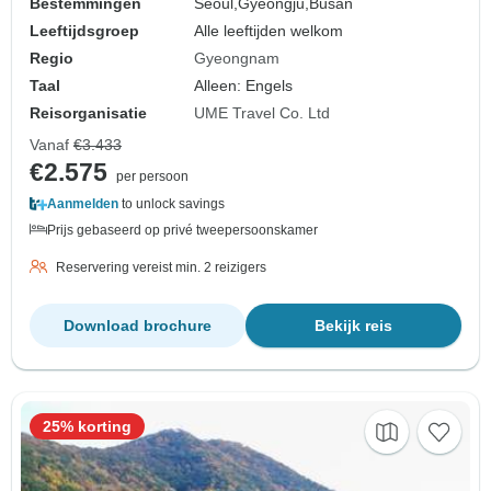
Bestemmingen
Seoul,
Gyeongju,
Busan
Leeftijdsgroep
Alle leeftijden welkom
Regio
Gyeongnam
Taal
Alleen: Engels
Reisorganisatie
UME Travel Co. Ltd
Vanaf
€3.433
€2.575
per persoon
Aanmelden
to unlock savings
Prijs gebaseerd op privé tweepersoonskamer
Reservering vereist min. 2 reizigers
Download brochure
Bekijk reis
25% korting