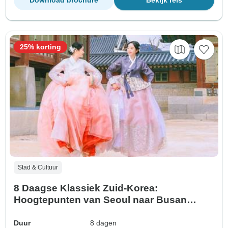
Download brochure
Bekijk reis
25% korting
Stad & Cultuur
8 Daagse Klassiek Zuid-Korea:
Hoogtepunten van Seoul naar Busan
(privégids zonder groep) Familie rondreis
Aanpasbaar
Duur
8 dagen