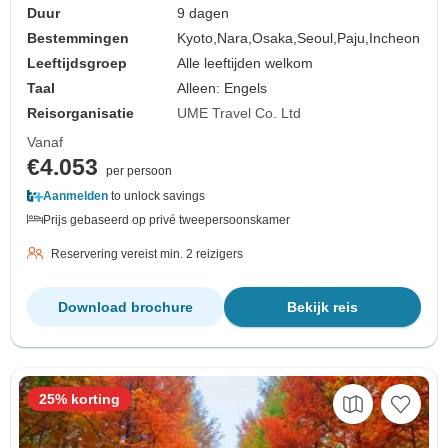
Duur
9 dagen
Bestemmingen
Kyoto,
Nara,
Osaka,
Seoul,
Paju,
Incheon
Leeftijdsgroep
Alle leeftijden welkom
Taal
Alleen: Engels
Reisorganisatie
UME Travel Co. Ltd
Vanaf
€4.053
per persoon
Aanmelden
to unlock savings
Prijs gebaseerd op privé tweepersoonskamer
Reservering vereist min. 2 reizigers
Download brochure
Bekijk reis
25% korting