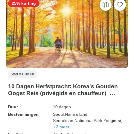
25% korting
Stad & Cultuur
10 Dagen Herfstpracht: Korea's Gouden
Oogst Reis (privégids en chauffeur）
Familiareis - Aanpasbaar
Duur
10 dagen
Bestemmingen
Seoul,
Nami eiland,
Seoraksan Nationaal Park,
Yongin-si,
+2 meer