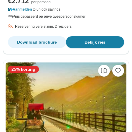
€2.712
per persoon
Aanmelden
to unlock savings
Prijs gebaseerd op privé tweepersoonskamer
Reservering vereist min. 2 reizigers
Download brochure
Bekijk reis
25% korting