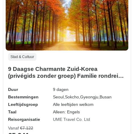
Stad & Cultuur
9 Daagse Charmante Zuid-Korea
(privégids zonder groep) Familie rondreis
Aanpasbaar
Duur
9 dagen
Bestemmingen
Seoul,
Sokcho,
Gyeongju,
Busan
Leeftijdsgroep
Alle leeftijden welkom
Taal
Alleen: Engels
Reisorganisatie
UME Travel Co. Ltd
Vanaf
€7.122