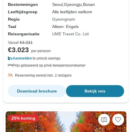
Bestemmingen
Seoul,
Gyeongju,
Busan
Leeftijdsgroep
Alle leeftijden welkom
Regio
Gyeongnam
Taal
Alleen: Engels
Reisorganisatie
UME Travel Co. Ltd
Vanaf
€4.031
€3.023
per persoon
Aanmelden
to unlock savings
Prijs gebaseerd op privé tweepersoonskamer
Reservering vereist min. 2 reizigers
Download brochure
Bekijk reis
25% korting