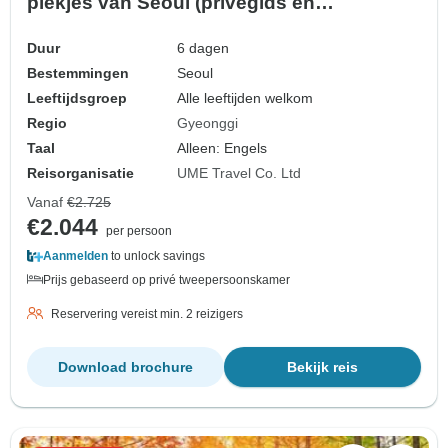
plekjes van Seoul (privégids en
chauffeur)）Familietour - Aanpasbaar
Duur
6 dagen
Bestemmingen
Seoul
Leeftijdsgroep
Alle leeftijden welkom
Regio
Gyeonggi
Taal
Alleen: Engels
Reisorganisatie
UME Travel Co. Ltd
Vanaf
€2.725
€2.044
per persoon
Aanmelden
to unlock savings
Prijs gebaseerd op privé tweepersoonskamer
Reservering vereist min. 2 reizigers
Download brochure
Bekijk reis