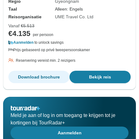
Regio
Gyeongnam
Taal
Alleen: Engels
Reisorganisatie
UME Travel Co. Ltd
Vanaf
€5.513
€4.135
per persoon
Aanmelden
to unlock savings
Prijs gebaseerd op privé tweepersoonskamer
Reservering vereist min. 2 reizigers
Download brochure
Bekijk reis
Meld je aan of log in om toegang te krijgen tot je
kortingen bij TourRadar+
Aanmelden