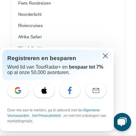
Fiets Rondreizen
Noorderlicht
Riviercruises
Afrika Safari
Wandeltochten
Registreren en besparen
Culturele Rondreizen
Word lid van TourRadar+ en
bespaar tot 7%
Bus Rondreizen
op al onze 50.000 avonturen.
Trein / Spoor Reizen
Strand Rondreizen
Familie Rondreizen
Door me aan te melden, ga ik akkoord met de
Algemene
Privé Rondreizen
Voorwaarden
,
het Privacybeleid
, en met het ontvangen van
marketingmails.