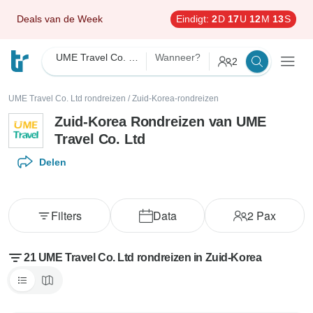
Deals van de Week
Eindigt:
2
D
17
U
12
M
11
S
UME Travel Co. Ltd
Wanneer?
2
UME Travel Co. Ltd rondreizen
/
Zuid-Korea-rondreizen
Zuid-Korea Rondreizen van UME
Travel Co. Ltd
Delen
Filters
Data
2
Pax
21 UME Travel Co. Ltd rondreizen in Zuid-Korea