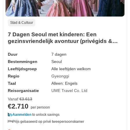
Stad & Cultuur
7 Dagen Seoul met kinderen: Een
gezinsvriendelijk avontuur (privégids &
chauffeur） - Aanpasbaar
Duur
7 dagen
Bestemmingen
Seoul
Leeftijdsgroep
Alle leeftijden welkom
Regio
Gyeonggi
Taal
Alleen: Engels
Reisorganisatie
UME Travel Co. Ltd
Vanaf
€3.613
€2.710
per persoon
Aanmelden
to unlock savings
Prijs gebaseerd op privé tweepersoonskamer