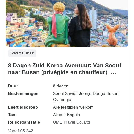
Stad & Cultuur
8 Dagen Zuid-Korea Avontuur: Van Seoul
naar Busan (privégids en chauffeur）
Familiareis - Aanpasbaar
Duur
8 dagen
Bestemmingen
Seoul,
Suwon,
Jeonju,
Daegu,
Busan,
Gyeongju
Leeftijdsgroep
Alle leeftijden welkom
Taal
Alleen: Engels
Reisorganisatie
UME Travel Co. Ltd
Vanaf
€5.242