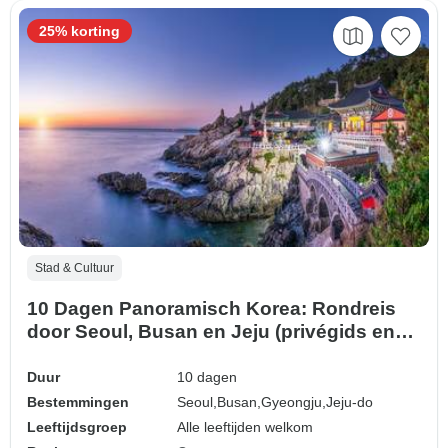
25% korting
Stad & Cultuur
10 Dagen Panoramisch Korea: Rondreis
door Seoul, Busan en Jeju (privégids en
chauffeur）Familiareis - Aanpasbaar
Duur
10 dagen
Bestemmingen
Seoul,
Busan,
Gyeongju,
Jeju-do
Leeftijdsgroep
Alle leeftijden welkom