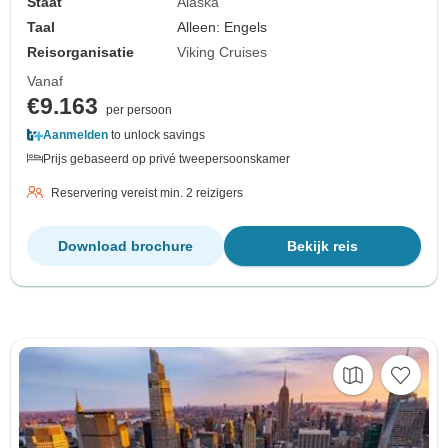
Staat
Alaska
Taal
Alleen: Engels
Reisorganisatie
Viking Cruises
Vanaf
€9.163
per persoon
Aanmelden
to unlock savings
Prijs gebaseerd op privé tweepersoonskamer
Reservering vereist min. 2 reizigers
Download brochure
Bekijk reis