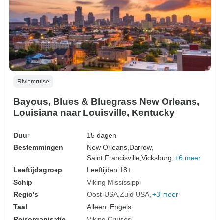
Riviercruise
Bayous, Blues & Bluegrass New Orleans,
Louisiana naar Louisville, Kentucky
Duur
15 dagen
Bestemmingen
New Orleans,
Darrow,
Saint Francisville,
Vicksburg,
+6 meer
Leeftijdsgroep
Leeftijden 18+
Schip
Viking Mississippi
Regio's
Oost-USA
Zuid USA
+3 meer
Taal
Alleen: Engels
Reisorganisatie
Viking Cruises