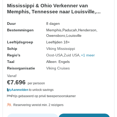
Mississippi & Ohio Verkenner van
Memphis, Tennessee naar Louisville,
Kentucky
Duur
8 dagen
Bestemmingen
Memphis,
Paducah,
Henderson,
Owensboro,
Louisville
Leeftijdsgroep
Leeftijden 18+
Schip
Viking Mississippi
Regio's
Oost-USA
Zuid USA
+1 meer
Taal
Alleen: Engels
Reisorganisatie
Viking Cruises
Vanaf
€7.696
per persoon
Aanmelden
to unlock savings
Prijs gebaseerd op privé tweepersoonskamer
Reservering vereist min. 2 reizigers