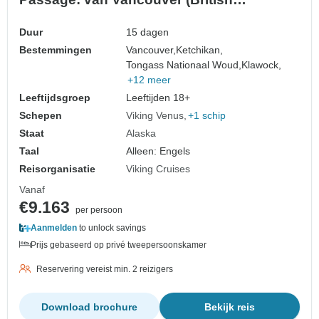
Columbia) naar Whittier (Alaska)
Duur
15 dagen
Bestemmingen
Vancouver,
Ketchikan,
Tongass Nationaal Woud,
Klawock,
+12 meer
Leeftijdsgroep
Leeftijden 18+
Schepen
Viking Venus
+1 schip
Staat
Alaska
Taal
Alleen: Engels
Reisorganisatie
Viking Cruises
Vanaf
€9.163
per persoon
Aanmelden
to unlock savings
Prijs gebaseerd op privé tweepersoonskamer
Reservering vereist min. 2 reizigers
Download brochure
Bekijk reis