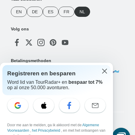
EN
DE
ES
FR
NL
Volg ons
Betalingsmethoden
Registreren en besparen
Word lid van TourRadar+ en
bespaar tot 7%
op al onze 50.000 avonturen.
Download onze app
Copyright © TourRadar. Alle rechten voorbehouden.
Door me aan te melden, ga ik akkoord met de
Algemene
Voorwaarden
,
het Privacybeleid
, en met het ontvangen van
Juridische kennisgeving
Privacybeleid
Cookies