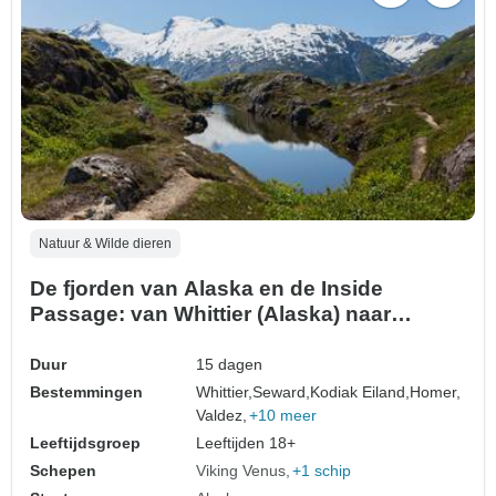
Natuur & Wilde dieren
De fjorden van Alaska en de Inside
Passage: van Whittier (Alaska) naar
Vancouver (British Columbia)
Duur
15 dagen
Bestemmingen
Whittier,
Seward,
Kodiak Eiland,
Homer,
Valdez,
+10 meer
Leeftijdsgroep
Leeftijden 18+
Schepen
Viking Venus
+1 schip