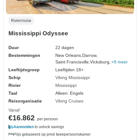
Riviercruise
Mississippi Odyssee
Duur
22 dagen
Bestemmingen
New Orleans,
Darrow,
Saint Francisville,
Vicksburg,
+9 meer
Leeftijdsgroep
Leeftijden 18+
Schip
Viking Mississippi
Rivier
Mississippi
Taal
Alleen: Engels
Reisorganisatie
Viking Cruises
Vanaf
€16.862
per persoon
Aanmelden
to unlock savings
Prijs gebaseerd op privé tweepersoonskamer