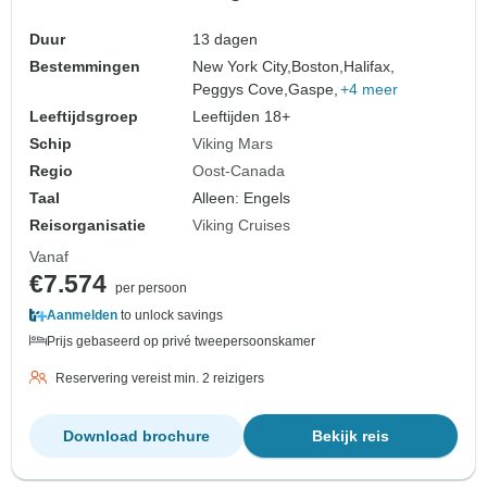
Duur
13 dagen
Bestemmingen
New York City,
Boston,
Halifax,
Peggys Cove,
Gaspe,
+4 meer
Leeftijdsgroep
Leeftijden 18+
Schip
Viking Mars
Regio
Oost-Canada
Taal
Alleen: Engels
Reisorganisatie
Viking Cruises
Vanaf
€7.574
per persoon
Aanmelden
to unlock savings
Prijs gebaseerd op privé tweepersoonskamer
Reservering vereist min. 2 reizigers
Download brochure
Bekijk reis