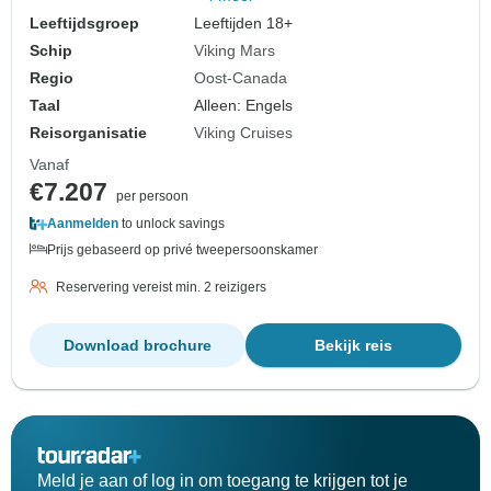
Leeftijdsgroep
Leeftijden 18+
Schip
Viking Mars
Regio
Oost-Canada
Taal
Alleen: Engels
Reisorganisatie
Viking Cruises
Vanaf
€7.207
per persoon
Aanmelden
to unlock savings
Prijs gebaseerd op privé tweepersoonskamer
Reservering vereist min. 2 reizigers
Download brochure
Bekijk reis
Meld je aan of log in om toegang te krijgen tot je